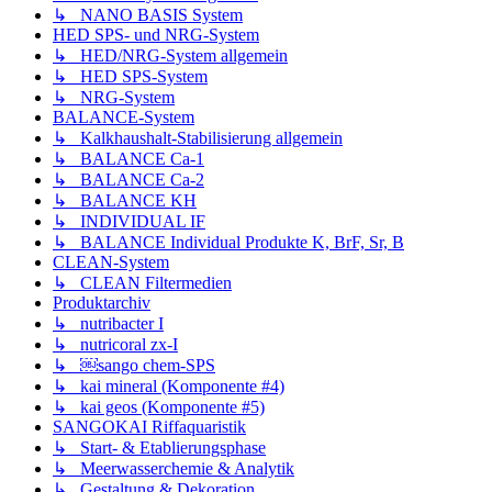
↳ NANO BASIS System
HED SPS- und NRG-System
↳ HED/NRG-System allgemein
↳ HED SPS-System
↳ NRG-System
BALANCE-System
↳ Kalkhaushalt-Stabilisierung allgemein
↳ BALANCE Ca-1
↳ BALANCE Ca-2
↳ BALANCE KH
↳ INDIVIDUAL IF
↳ BALANCE Individual Produkte K, BrF, Sr, B
CLEAN-System
↳ CLEAN Filtermedien
Produktarchiv
↳ nutribacter I
↳ nutricoral zx-I
↳ ￼sango chem-SPS
↳ kai mineral (Komponente #4)
↳ kai geos (Komponente #5)
SANGOKAI Riffaquaristik
↳ Start- & Etablierungsphase
↳ Meerwasserchemie & Analytik
↳ Gestaltung & Dekoration