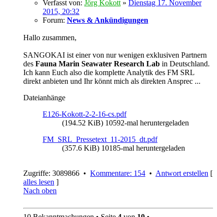
Verfasst von:
Jörg Kokott
»
Dienstag 17. November
2015, 20:32
Forum:
News & Ankündigungen
Hallo zusammen,
SANGOKAI ist einer von nur wenigen exklusiven Partnern
des
Fauna Marin Seawater Research Lab
in Deutschland.
Ich kann Euch also die komplette Analytik des FM SRL
direkt anbieten und Ihr könnt mich als direkten Ansprec ...
Dateianhänge
E126-Kokott-2-2-16-cs.pdf
(194.52 KiB) 10592-mal heruntergeladen
FM_SRL_Pressetext_11-2015_dt.pdf
(357.6 KiB) 10185-mal heruntergeladen
Zugriffe: 3089866 •
Kommentare: 154
•
Antwort erstellen
[
alles lesen
]
Nach oben
10 Bekanntmachungen • Seite
4
von
10
•