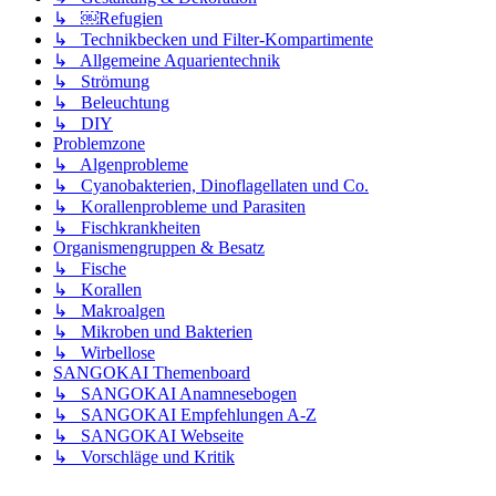
↳ ￼Refugien
↳ Technikbecken und Filter-Kompartimente
↳ Allgemeine Aquarientechnik
↳ Strömung
↳ Beleuchtung
↳ DIY
Problemzone
↳ Algenprobleme
↳ Cyanobakterien, Dinoflagellaten und Co.
↳ Korallenprobleme und Parasiten
↳ Fischkrankheiten
Organismengruppen & Besatz
↳ Fische
↳ Korallen
↳ Makroalgen
↳ Mikroben und Bakterien
↳ Wirbellose
SANGOKAI Themenboard
↳ SANGOKAI Anamnesebogen
↳ SANGOKAI Empfehlungen A-Z
↳ SANGOKAI Webseite
↳ Vorschläge und Kritik