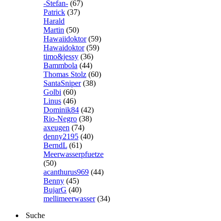
-Stefan-
(67)
Patrick
(37)
Harald
Martin
(50)
Hawaiidoktor
(59)
Hawaidoktor
(59)
timo&jessy
(36)
Bammbola
(44)
Thomas Stolz
(60)
SantaSniper
(38)
Golbi
(60)
Linus
(46)
Dominik84
(42)
Rio-Negro
(38)
axeugen
(74)
denny2195
(40)
BerndL
(61)
Meerwasserpfuetze
(50)
acanthurus969
(44)
Benny
(45)
BujarG
(40)
mellimeerwasser
(34)
Suche