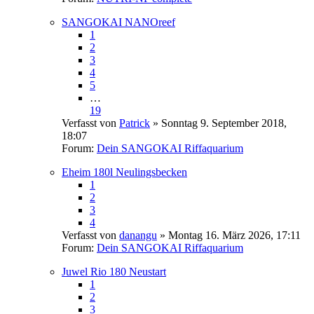
SANGOKAI NANOreef
1
2
3
4
5
…
19
Verfasst von
Patrick
» Sonntag 9. September 2018,
18:07
Forum:
Dein SANGOKAI Riffaquarium
Eheim 180l Neulingsbecken
1
2
3
4
Verfasst von
danangu
» Montag 16. März 2026, 17:11
Forum:
Dein SANGOKAI Riffaquarium
Juwel Rio 180 Neustart
1
2
3