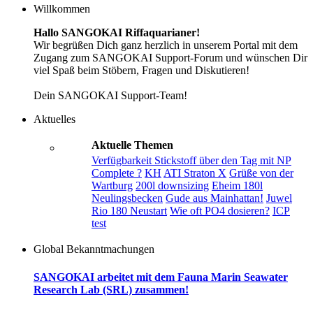
Willkommen
Hallo SANGOKAI Riffaquarianer!
Wir begrüßen Dich ganz herzlich in unserem Portal mit dem
Zugang zum SANGOKAI Support-Forum und wünschen Dir
viel Spaß beim Stöbern, Fragen und Diskutieren!
Dein SANGOKAI Support-Team!
Aktuelles
Aktuelle Themen
Verfügbarkeit Stickstoff über den Tag mit NP
Complete ?
KH
ATI Straton X
Grüße von der
Wartburg
200l downsizing
Eheim 180l
Neulingsbecken
Gude aus Mainhattan!
Juwel
Rio 180 Neustart
Wie oft PO4 dosieren?
ICP
test
Global Bekanntmachungen
SANGOKAI arbeitet mit dem Fauna Marin Seawater
Research Lab (SRL) zusammen!