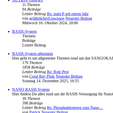
NUTRI-P comPlex
11
Themen
94
Beiträge
Letzter Beitrag
Re: nutri-P seit einem Jahr
von
gefährlichesUnwissen
Neuester Beitrag
Mittwoch 16. Oktober 2024, 20:00
BASIS-System
Themen
Beiträge
Letzter Beitrag
BASIS-System allgemein
Hier geht es um allgemeine Themen rund um das SANGOKA
179
Themen
1858
Beiträge
Letzter Beitrag
Re: Rote Pest
von
Coral Bay Pfalz
Neuester Beitrag
Sonntag 14. Dezember 2025, 16:55
NANO BASIS System
Hier findest Du alles rund um die BASIS Versorgung für Nan
39
Themen
398
Beiträge
Letzter Beitrag
Re: Phosphatdosieren zum Nano…
von
Patrick
Neuester Beitrag