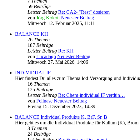
7
Themen
59
Beiträge
Letzter Beitrag
Re: CA2- "Rest" dosieren
von
Jörg Kokott
Neuester Beitrag
Mittwoch 12. Februar 2025, 11:11
BALANCE KH
26
Themen
187
Beiträge
Letzter Beitrag
Re: KH
von
Lucadagli
Neuester Beitrag
Mittwoch 27. Mai 2026, 14:06
INDIVIDUAL IF
Hier findest Du alles zum Thema Iod-Versorgung und Individua
16
Themen
125
Beiträge
Letzter Beitrag
Re: Chem-individual IF verdün…
von
Fellnase
Neuester Beitrag
Freitag 15. Dezember 2023, 14:39
BALANCE Individual Produkte K, BrF, Sr, B
Hier geht es um die Individual Produkte für Kalium (K), Brom 
3
Themen
24
Beiträge
Letzter Beitrag
Re: Frage zur Dosierung