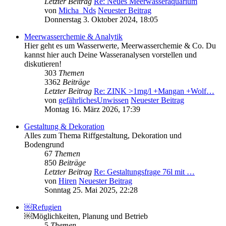
Letzter Beitrag
Re: Neues Meerwasseraquarium
von
Micha_Nds
Neuester Beitrag
Donnerstag 3. Oktober 2024, 18:05
Meerwasserchemie & Analytik
Hier geht es um Wasserwerte, Meerwasserchemie & Co. Du
kannst hier auch Deine Wasseranalysen vorstellen und
diskutieren!
303
Themen
3362
Beiträge
Letzter Beitrag
Re: ZINK >1mg/l +Mangan +Wolf…
von
gefährlichesUnwissen
Neuester Beitrag
Montag 16. März 2026, 17:39
Gestaltung & Dekoration
Alles zum Thema Riffgestaltung, Dekoration und
Bodengrund
67
Themen
850
Beiträge
Letzter Beitrag
Re: Gestaltungsfrage 76l mit …
von
Hiren
Neuester Beitrag
Sonntag 25. Mai 2025, 22:28
￼Refugien
￼Möglichkeiten, Planung und Betrieb
5
Themen