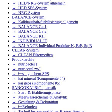
↳ HED/NRG-System allgemein
↳ HED SPS-System
↳ NRG-System
BALANCE-System
↳ Kalkhaushalt-Stabilisierung allgemein
↳ BALANCE Ca-1
↳ BALANCE Ca-2
↳ BALANCE KH
↳ INDIVIDUAL IF
↳ BALANCE Individual Produkte K, BrF, Sr, B
CLEAN-System
↳ CLEAN Filtermedien
Produktarchiv
↳ nutribacter I
↳ nutricoral zx-I
↳ ￼sango chem-SPS
↳ kai mineral (Komponente #4)
↳ kai geos (Komponente #5)
SANGOKAI Riffaquaristik
↳ Start- & Etablierungsphase
↳ Meerwasserchemie & Analytik
↳ Gestaltung & Dekoration
↳ ￼Refugien
↳ Technikbecken und Filter-Kompartimente