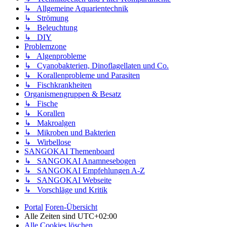
↳ Allgemeine Aquarientechnik
↳ Strömung
↳ Beleuchtung
↳ DIY
Problemzone
↳ Algenprobleme
↳ Cyanobakterien, Dinoflagellaten und Co.
↳ Korallenprobleme und Parasiten
↳ Fischkrankheiten
Organismengruppen & Besatz
↳ Fische
↳ Korallen
↳ Makroalgen
↳ Mikroben und Bakterien
↳ Wirbellose
SANGOKAI Themenboard
↳ SANGOKAI Anamnesebogen
↳ SANGOKAI Empfehlungen A-Z
↳ SANGOKAI Webseite
↳ Vorschläge und Kritik
Portal
Foren-Übersicht
Alle Zeiten sind
UTC+02:00
Alle Cookies löschen