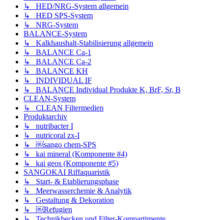
↳ HED/NRG-System allgemein
↳ HED SPS-System
↳ NRG-System
BALANCE-System
↳ Kalkhaushalt-Stabilisierung allgemein
↳ BALANCE Ca-1
↳ BALANCE Ca-2
↳ BALANCE KH
↳ INDIVIDUAL IF
↳ BALANCE Individual Produkte K, BrF, Sr, B
CLEAN-System
↳ CLEAN Filtermedien
Produktarchiv
↳ nutribacter I
↳ nutricoral zx-I
↳ ￼sango chem-SPS
↳ kai mineral (Komponente #4)
↳ kai geos (Komponente #5)
SANGOKAI Riffaquaristik
↳ Start- & Etablierungsphase
↳ Meerwasserchemie & Analytik
↳ Gestaltung & Dekoration
↳ ￼Refugien
↳ Technikbecken und Filter-Kompartimente