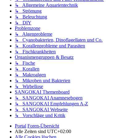
↳ Allgemeine Aquarientechnik
↳ Strömung
↳ Beleuchtung
↳ DIY
Problemzone
↳ Algenprobleme
↳ Cyanobakterien, Dinoflagellaten und Co.
↳ Korallenprobleme und Parasiten
↳ Fischkrankheiten
Organismengruppen & Besatz
↳ Fische
↳ Korallen
↳ Makroalgen
↳ Mikroben und Bakterien
↳ Wirbellose
SANGOKAI Themenboard
↳ SANGOKAI Anamnesebogen
↳ SANGOKAI Empfehlungen A-Z
↳ SANGOKAI Webseite
↳ Vorschläge und Kritik
Portal
Foren-Übersicht
Alle Zeiten sind
UTC+02:00
Alle Cookies löschen