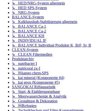
↳ HED/NRG-System allgemein
↳ HED SPS-System
↳ NRG-System
BALANCE-System
↳ Kalkhaushalt-Stabilisierung allgemein
↳ BALANCE Ca-1
↳ BALANCE Ca-2
↳ BALANCE KH
↳ INDIVIDUAL IF
↳ BALANCE Individual Produkte K, BrF, Sr, B
CLEAN-System
↳ CLEAN Filtermedien
Produktarchiv
↳ nutribacter I
↳ nutricoral zx-I
↳ ￼sango chem-SPS
↳ kai mineral (Komponente #4)
↳ kai geos (Komponente #5)
SANGOKAI Riffaquaristik
↳ Start- & Etablierungsphase
↳ Meerwasserchemie & Analytik
↳ Gestaltung & Dekoration
↳ ￼Refugien
↳ Technikbecken und Filter-Kompartimente