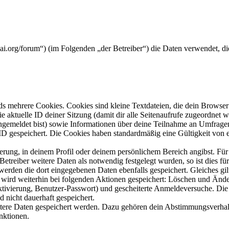
i.org/forum“) (im Folgenden „der Betreiber“) die Daten verwendet, 
s mehrere Cookies. Cookies sind kleine Textdateien, die dein Browser 
ie aktuelle ID deiner Sitzung (damit dir alle Seitenaufrufe zugeordnet
angemeldet bist) sowie Informationen über deine Teilnahme an Umfragen
ID gespeichert. Die Cookies haben standardmäßig eine Gültigkeit von e
ierung, in deinem Profil oder deinem persönlichem Bereich angibst. Für
reiber weitere Daten als notwendig festgelegt wurden, so ist dies für 
 werden die dort eingegebenen Daten ebenfalls gespeichert. Gleiches gi
e wird weiterhin bei folgenden Aktionen gespeichert: Löschen und Änd
ktivierung, Benutzer-Passwort) und gescheiterte Anmeldeversuche. D
d nicht dauerhaft gespeichert.
eitere Daten gespeichert werden. Dazu gehören dein Abstimmungsverhal
nktionen.