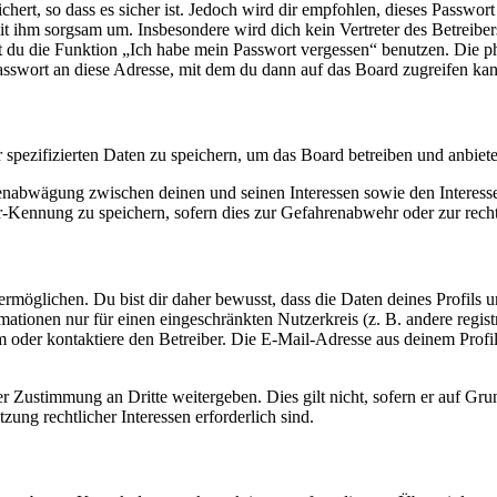
ert, so dass es sicher ist. Jedoch wird dir empfohlen, dieses Passwor
it ihm sorgsam um. Insbesondere wird dich kein Vertreter des Betreibe
nst du die Funktion „Ich habe mein Passwort vergessen“ benutzen. Di
asswort an diese Adresse, mit dem du dann auf das Board zugreifen kan
r spezifizierten Daten zu speichern, um das Board betreiben und anbiet
ssenabwägung zwischen deinen und seinen Interessen sowie den Interes
-Kennung zu speichern, sofern dies zur Gefahrenabwehr oder zur recht
möglichen. Du bist dir daher bewusst, dass die Daten deines Profils und
mationen nur für einen eingeschränkten Nutzerkreis (z. B. andere regist
oder kontaktiere den Betreiber. Die E-Mail-Adresse aus deinem Profil 
r Zustimmung an Dritte weitergeben. Dies gilt nicht, sofern er auf Gr
zung rechtlicher Interessen erforderlich sind.