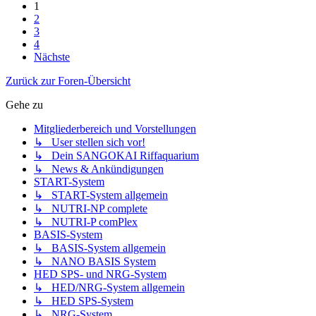
1
2
3
4
Nächste
Zurück zur Foren-Übersicht
Gehe zu
Mitgliederbereich und Vorstellungen
↳ User stellen sich vor!
↳ Dein SANGOKAI Riffaquarium
↳ News & Ankündigungen
START-System
↳ START-System allgemein
↳ NUTRI-NP complete
↳ NUTRI-P comPlex
BASIS-System
↳ BASIS-System allgemein
↳ NANO BASIS System
HED SPS- und NRG-System
↳ HED/NRG-System allgemein
↳ HED SPS-System
↳ NRG-System