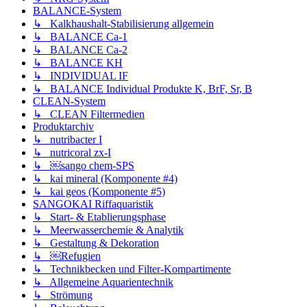
BALANCE-System
↳ Kalkhaushalt-Stabilisierung allgemein
↳ BALANCE Ca-1
↳ BALANCE Ca-2
↳ BALANCE KH
↳ INDIVIDUAL IF
↳ BALANCE Individual Produkte K, BrF, Sr, B
CLEAN-System
↳ CLEAN Filtermedien
Produktarchiv
↳ nutribacter I
↳ nutricoral zx-I
↳ ￼sango chem-SPS
↳ kai mineral (Komponente #4)
↳ kai geos (Komponente #5)
SANGOKAI Riffaquaristik
↳ Start- & Etablierungsphase
↳ Meerwasserchemie & Analytik
↳ Gestaltung & Dekoration
↳ ￼Refugien
↳ Technikbecken und Filter-Kompartimente
↳ Allgemeine Aquarientechnik
↳ Strömung