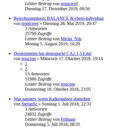
Letzter Beitrag
von
tropicreef
Dienstag 17. Dezember 2019, 06:56
Berechnungstools BALANCE & chem-individual
von
tropicreef
»
Dienstag 28. Mai 2019, 20:37
3
Antworten
25799
Zugriffe
Letzter Beitrag
von
Micha_Nds
Montag 5. August 2019, 16:29
Dosierpumpe hat abgespackt CA2 1,5 Liter
von
jeracom
»
Mittwoch 17. Oktober 2018, 19:14
1
2
13
Antworten
51986
Zugriffe
Letzter Beitrag
von
jeracom
Donnerstag 18. Oktober 2018, 23:05
Was passiert, wenn Kalkrotalgen absterben
von
StefanSc
»
Sonntag 1. Juli 2018, 22:31
3
Antworten
24832
Zugriffe
Letzter Beitrag
von
Fellnase
Donnerstag 5. Juli 2018, 08:35