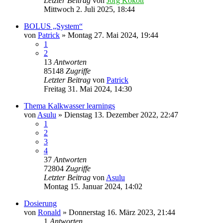
Letzter Beitrag
von
Jörg Kokott
Mittwoch 2. Juli 2025, 18:44
BOLUS „System“
von
Patrick
»
Montag 27. Mai 2024, 19:44
1
2
13
Antworten
85148
Zugriffe
Letzter Beitrag
von
Patrick
Freitag 31. Mai 2024, 14:30
Thema Kalkwasser learnings
von
Asulu
»
Dienstag 13. Dezember 2022, 22:47
1
2
3
4
37
Antworten
72804
Zugriffe
Letzter Beitrag
von
Asulu
Montag 15. Januar 2024, 14:02
Dosierung
von
Ronald
»
Donnerstag 16. März 2023, 21:44
1
Antworten