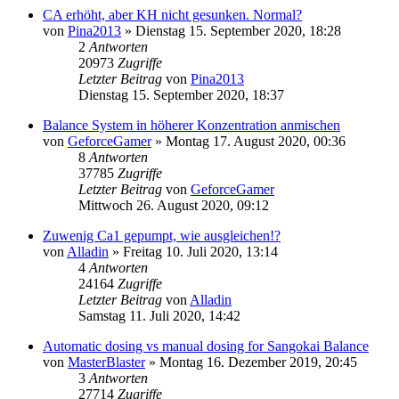
CA erhöht, aber KH nicht gesunken. Normal?
von
Pina2013
»
Dienstag 15. September 2020, 18:28
2
Antworten
20973
Zugriffe
Letzter Beitrag
von
Pina2013
Dienstag 15. September 2020, 18:37
Balance System in höherer Konzentration anmischen
von
GeforceGamer
»
Montag 17. August 2020, 00:36
8
Antworten
37785
Zugriffe
Letzter Beitrag
von
GeforceGamer
Mittwoch 26. August 2020, 09:12
Zuwenig Ca1 gepumpt, wie ausgleichen!?
von
Alladin
»
Freitag 10. Juli 2020, 13:14
4
Antworten
24164
Zugriffe
Letzter Beitrag
von
Alladin
Samstag 11. Juli 2020, 14:42
Automatic dosing vs manual dosing for Sangokai Balance
von
MasterBlaster
»
Montag 16. Dezember 2019, 20:45
3
Antworten
27714
Zugriffe