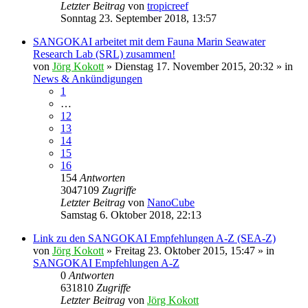
Letzter Beitrag
von
tropicreef
Sonntag 23. September 2018, 13:57
SANGOKAI arbeitet mit dem Fauna Marin Seawater
Research Lab (SRL) zusammen!
von
Jörg Kokott
»
Dienstag 17. November 2015, 20:32
» in
News & Ankündigungen
1
…
12
13
14
15
16
154
Antworten
3047109
Zugriffe
Letzter Beitrag
von
NanoCube
Samstag 6. Oktober 2018, 22:13
Link zu den SANGOKAI Empfehlungen A-Z (SEA-Z)
von
Jörg Kokott
»
Freitag 23. Oktober 2015, 15:47
» in
SANGOKAI Empfehlungen A-Z
0
Antworten
631810
Zugriffe
Letzter Beitrag
von
Jörg Kokott