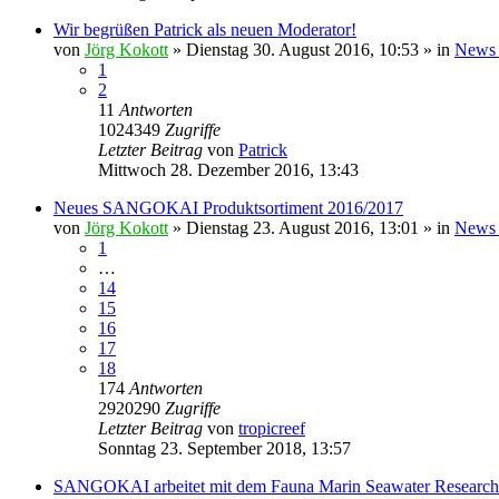
Wir begrüßen Patrick als neuen Moderator!
von
Jörg Kokott
»
Dienstag 30. August 2016, 10:53
» in
News 
1
2
11
Antworten
1024349
Zugriffe
Letzter Beitrag
von
Patrick
Mittwoch 28. Dezember 2016, 13:43
Neues SANGOKAI Produktsortiment 2016/2017
von
Jörg Kokott
»
Dienstag 23. August 2016, 13:01
» in
News 
1
…
14
15
16
17
18
174
Antworten
2920290
Zugriffe
Letzter Beitrag
von
tropicreef
Sonntag 23. September 2018, 13:57
SANGOKAI arbeitet mit dem Fauna Marin Seawater Researc