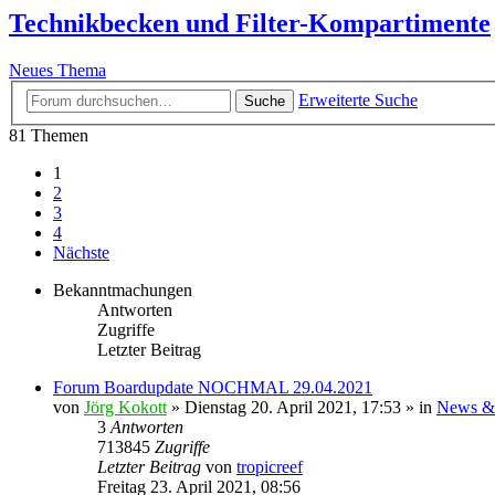
Technikbecken und Filter-Kompartimente
Neues Thema
Erweiterte Suche
Suche
81 Themen
1
2
3
4
Nächste
Bekanntmachungen
Antworten
Zugriffe
Letzter Beitrag
Forum Boardupdate NOCHMAL 29.04.2021
von
Jörg Kokott
»
Dienstag 20. April 2021, 17:53
» in
News &
3
Antworten
713845
Zugriffe
Letzter Beitrag
von
tropicreef
Freitag 23. April 2021, 08:56