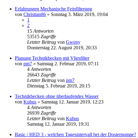
Erfahrungen Mechanische Feinfilterung
von
Christian86
»
Sonntag 3. März 2019, 19:04
1
2
15
Antworten
53515
Zugriffe
Letzter Beitrag
von
Gweny
Donnerstag 22. August 2019, 20:33
Planung Technikbecken mit Vliesfilter
von
pm7
»
Samstag 2. Februar 2019, 07:11
4
Antworten
26643
Zugriffe
Letzter Beitrag
von
pm7
Dienstag 5. Februar 2019, 20:15
Technikbecken ohne überlaufendes Wasser
von
Kubus
»
Samstag 12. Januar 2019, 12:23
4
Antworten
26939
Zugriffe
Letzter Beitrag
von
Kubus
Samstag 12. Januar 2019, 19:31
Basic / HED 3 - welchen Tagesintervall bei der Dosierpumpe?