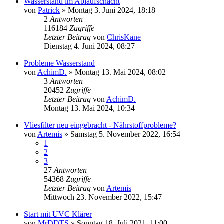
Wasserstand im Ablaufschacht
von
Patrick
»
Montag 3. Juni 2024, 18:18
2
Antworten
116184
Zugriffe
Letzter Beitrag
von
ChrisKane
Dienstag 4. Juni 2024, 08:27
Probleme Wasserstand
von
AchimD.
»
Montag 13. Mai 2024, 08:02
3
Antworten
20452
Zugriffe
Letzter Beitrag
von
AchimD.
Montag 13. Mai 2024, 10:34
Vliesfilter neu eingebracht - Nährstoffprobleme?
von
Artemis
»
Samstag 5. November 2022, 16:54
1
2
3
27
Antworten
54368
Zugriffe
Letzter Beitrag
von
Artemis
Mittwoch 23. November 2022, 15:47
Start mit UVC Klärer
von
MrDDTS
»
Sonntag 18. Juli 2021, 11:00