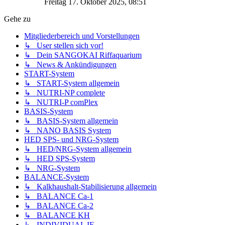
Freitag 17. Oktober 2025, 08:51
Gehe zu
Mitgliederbereich und Vorstellungen
↳ User stellen sich vor!
↳ Dein SANGOKAI Riffaquarium
↳ News & Ankündigungen
START-System
↳ START-System allgemein
↳ NUTRI-NP complete
↳ NUTRI-P comPlex
BASIS-System
↳ BASIS-System allgemein
↳ NANO BASIS System
HED SPS- und NRG-System
↳ HED/NRG-System allgemein
↳ HED SPS-System
↳ NRG-System
BALANCE-System
↳ Kalkhaushalt-Stabilisierung allgemein
↳ BALANCE Ca-1
↳ BALANCE Ca-2
↳ BALANCE KH
↳ INDIVIDUAL IF