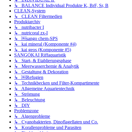
↳ BALANCE Individual Produkte K, BrF, Sr, B
CLEAN-System
↳ CLEAN Filtermedien
Produktarchiv
↳ nutribacter I
↳ nutricoral zx-I
↳ ￼sango chem-SPS
↳ kai mineral (Komponente #4)
↳ kai geos (Komponente #5)
SANGOKAI Riffaquaristik
↳ Start- & Etablierungsphase
↳ Meerwasserchemie & Analytik
↳ Gestaltung & Dekoration
↳ ￼Refugien
↳ Technikbecken und Filter-Kompartimente
↳ Allgemeine Aquarientechnik
↳ Strömung
↳ Beleuchtung
↳ DIY
Problemzone
↳ Algenprobleme
↳ Cyanobakterien, Dinoflagellaten und Co.
↳ Korallenprobleme und Parasiten