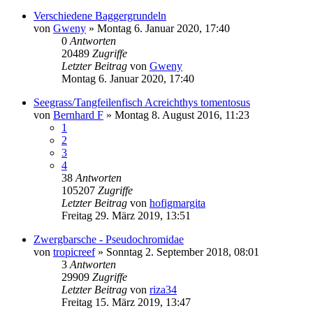
Verschiedene Baggergrundeln
von
Gweny
»
Montag 6. Januar 2020, 17:40
0
Antworten
20489
Zugriffe
Letzter Beitrag
von
Gweny
Montag 6. Januar 2020, 17:40
Seegrass/Tangfeilenfisch Acreichthys tomentosus
von
Bernhard F
»
Montag 8. August 2016, 11:23
1
2
3
4
38
Antworten
105207
Zugriffe
Letzter Beitrag
von
hofigmargita
Freitag 29. März 2019, 13:51
Zwergbarsche - Pseudochromidae
von
tropicreef
»
Sonntag 2. September 2018, 08:01
3
Antworten
29909
Zugriffe
Letzter Beitrag
von
riza34
Freitag 15. März 2019, 13:47