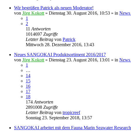
Wir begrüßen Patrick als neuen Moderator!
von
Jörg Kokott
»
Dienstag 30. August 2016, 10:53
» in
News 
1
2
11
Antworten
1014697
Zugriffe
Letzter Beitrag
von
Patrick
Mittwoch 28. Dezember 2016, 13:43
Neues SANGOKAI Produktsortiment 2016/2017
von
Jörg Kokott
»
Dienstag 23. August 2016, 13:01
» in
News 
1
…
14
15
16
17
18
174
Antworten
2891008
Zugriffe
Letzter Beitrag
von
tropicreef
Sonntag 23. September 2018, 13:57
SANGOKAI arbeitet mit dem Fauna Marin Seawater Researc