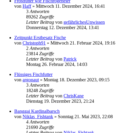
Frostfutter wie Fischrogeneier
von
Haff
»
Mittwoch 11. Dezember 2024, 16:41
3
Antworten
89262
Zugriffe
Letzter Beitrag
von
gefährlichesUnwissen
Donnerstag 12. Dezember 2024, 13:41
Zeitpunkt Erstbesatz Fische
von
Christoph91
»
Mittwoch 21. Februar 2024, 19:16
2
Antworten
23814
Zugriffe
Letzter Beitrag
von
Patrick
Montag 26. Februar 2024, 14:03
Flüssiges Fischfutter
von
argonaut
»
Montag 18. Dezember 2023, 09:15
3
Antworten
18248
Zugriffe
Letzter Beitrag
von
ChrisKane
Dienstag 19. Dezember 2023, 21:24
Banggai Kardinalbarsch
von
Niklas_Fishtank
»
Sonntag 21. Mai 2023, 22:08
4
Antworten
21690
Zugriffe
Letzter Beitrag
von
Niklas_Fishtank