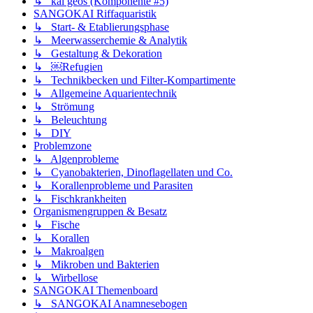
↳ kai geos (Komponente #5)
SANGOKAI Riffaquaristik
↳ Start- & Etablierungsphase
↳ Meerwasserchemie & Analytik
↳ Gestaltung & Dekoration
↳ ￼Refugien
↳ Technikbecken und Filter-Kompartimente
↳ Allgemeine Aquarientechnik
↳ Strömung
↳ Beleuchtung
↳ DIY
Problemzone
↳ Algenprobleme
↳ Cyanobakterien, Dinoflagellaten und Co.
↳ Korallenprobleme und Parasiten
↳ Fischkrankheiten
Organismengruppen & Besatz
↳ Fische
↳ Korallen
↳ Makroalgen
↳ Mikroben und Bakterien
↳ Wirbellose
SANGOKAI Themenboard
↳ SANGOKAI Anamnesebogen