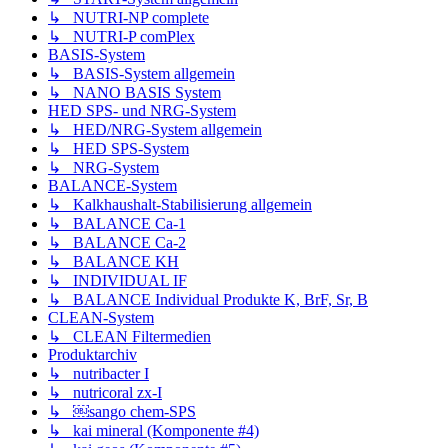
↳ NUTRI-NP complete
↳ NUTRI-P comPlex
BASIS-System
↳ BASIS-System allgemein
↳ NANO BASIS System
HED SPS- und NRG-System
↳ HED/NRG-System allgemein
↳ HED SPS-System
↳ NRG-System
BALANCE-System
↳ Kalkhaushalt-Stabilisierung allgemein
↳ BALANCE Ca-1
↳ BALANCE Ca-2
↳ BALANCE KH
↳ INDIVIDUAL IF
↳ BALANCE Individual Produkte K, BrF, Sr, B
CLEAN-System
↳ CLEAN Filtermedien
Produktarchiv
↳ nutribacter I
↳ nutricoral zx-I
↳ ￼sango chem-SPS
↳ kai mineral (Komponente #4)