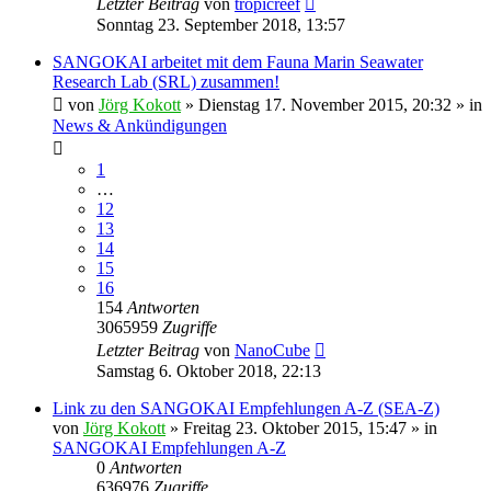
Letzter Beitrag
von
tropicreef
Sonntag 23. September 2018, 13:57
SANGOKAI arbeitet mit dem Fauna Marin Seawater
Research Lab (SRL) zusammen!
von
Jörg Kokott
»
Dienstag 17. November 2015, 20:32
» in
News & Ankündigungen
1
…
12
13
14
15
16
154
Antworten
3065959
Zugriffe
Letzter Beitrag
von
NanoCube
Samstag 6. Oktober 2018, 22:13
Link zu den SANGOKAI Empfehlungen A-Z (SEA-Z)
von
Jörg Kokott
»
Freitag 23. Oktober 2015, 15:47
» in
SANGOKAI Empfehlungen A-Z
0
Antworten
636976
Zugriffe