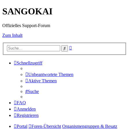
SANGOKAI
Offizielles Support-Forum
Zum Inhalt
Erweiterte
Suche
Suche
Schnellzugriff
Unbeantwortete Themen
Aktive Themen
Suche
FAQ
Anmelden
Registrieren
Portal
Foren-Übersicht
Organismengruppen & Besatz