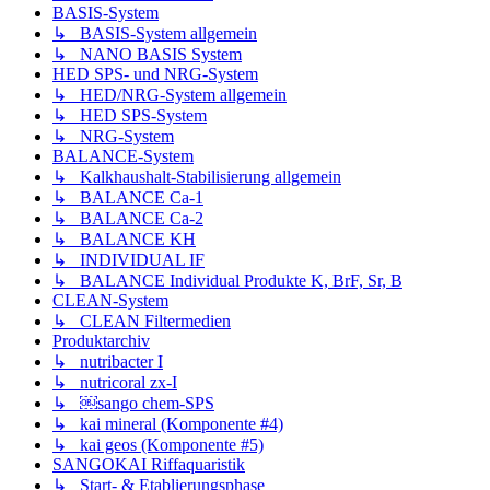
BASIS-System
↳ BASIS-System allgemein
↳ NANO BASIS System
HED SPS- und NRG-System
↳ HED/NRG-System allgemein
↳ HED SPS-System
↳ NRG-System
BALANCE-System
↳ Kalkhaushalt-Stabilisierung allgemein
↳ BALANCE Ca-1
↳ BALANCE Ca-2
↳ BALANCE KH
↳ INDIVIDUAL IF
↳ BALANCE Individual Produkte K, BrF, Sr, B
CLEAN-System
↳ CLEAN Filtermedien
Produktarchiv
↳ nutribacter I
↳ nutricoral zx-I
↳ ￼sango chem-SPS
↳ kai mineral (Komponente #4)
↳ kai geos (Komponente #5)
SANGOKAI Riffaquaristik
↳ Start- & Etablierungsphase