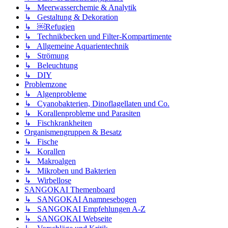
↳ Meerwasserchemie & Analytik
↳ Gestaltung & Dekoration
↳ ￼Refugien
↳ Technikbecken und Filter-Kompartimente
↳ Allgemeine Aquarientechnik
↳ Strömung
↳ Beleuchtung
↳ DIY
Problemzone
↳ Algenprobleme
↳ Cyanobakterien, Dinoflagellaten und Co.
↳ Korallenprobleme und Parasiten
↳ Fischkrankheiten
Organismengruppen & Besatz
↳ Fische
↳ Korallen
↳ Makroalgen
↳ Mikroben und Bakterien
↳ Wirbellose
SANGOKAI Themenboard
↳ SANGOKAI Anamnesebogen
↳ SANGOKAI Empfehlungen A-Z
↳ SANGOKAI Webseite