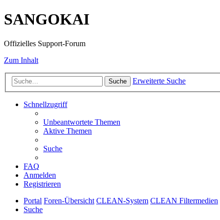
SANGOKAI
Offizielles Support-Forum
Zum Inhalt
Erweiterte Suche
Suche
Schnellzugriff
Unbeantwortete Themen
Aktive Themen
Suche
FAQ
Anmelden
Registrieren
Portal
Foren-Übersicht
CLEAN-System
CLEAN Filtermedien
Suche