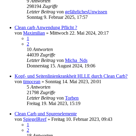
9
Antworten
298194
Zugriffe
Letzter Beitrag
von
gefährlichesUnwissen
Sonntag 9. Februar 2025, 17:57
Clean carb Anwendung Pflicht ?
von
Maximilian
»
Mittwoch 22. Mai 2024, 20:17
1
2
10
Antworten
44039
Zugriffe
Letzter Beitrag
von
Micha_Nds
Donnerstag 15. August 2024, 19:06
Kopf- und Seitenlinienkrankheit HLLE durch Clean Carb?
von
timocean
»
Sonntag 14. Mai 2023, 20:01
5
Antworten
21798
Zugriffe
Letzter Beitrag
von
Torben
Freitag 19. Mai 2023, 15:19
Clean Carb und Spurenelemente
von
SpiegelReef
»
Freitag 10. Februar 2023, 09:43
1
2
18
Antworten