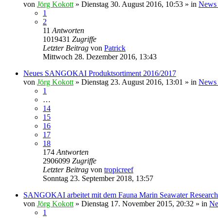
von
Jörg Kokott
»
Dienstag 30. August 2016, 10:53
» in
News 
1
2
11
Antworten
1019431
Zugriffe
Letzter Beitrag
von
Patrick
Mittwoch 28. Dezember 2016, 13:43
Neues SANGOKAI Produktsortiment 2016/2017
von
Jörg Kokott
»
Dienstag 23. August 2016, 13:01
» in
News 
1
…
14
15
16
17
18
174
Antworten
2906099
Zugriffe
Letzter Beitrag
von
tropicreef
Sonntag 23. September 2018, 13:57
SANGOKAI arbeitet mit dem Fauna Marin Seawater Researc
von
Jörg Kokott
»
Dienstag 17. November 2015, 20:32
» in
Ne
1