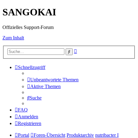
SANGOKAI
Offizielles Support-Forum
Zum Inhalt
Erweiterte
Suche
Suche
Schnellzugriff
Unbeantwortete Themen
Aktive Themen
Suche
FAQ
Anmelden
Registrieren
Portal
Foren-Übersicht
Produktarchiv
nutribacter I