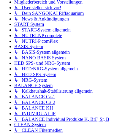
Mitgliederbereich und Vorstellungen
↳ User stellen sich vor!
↳ Dein SANGOKAI Riffaquarium
↳ News & Ankündigungen
START-System
↳ START-System allgemein
↳ NUTRI-NP complete
↳ NUTRI-P comPlex
BASIS-System
↳ BASIS-System allgemein
↳ NANO BASIS System
HED SPS- und NRG-System
↳ HED/NRG-System allgemein
↳ HED SPS-System
↳ NRG-System
BALANCE-System
↳ Kalkhaushalt-Stabilisierung allgemein
↳ BALANCE Ca-1
↳ BALANCE Ca-2
↳ BALANCE KH
↳ INDIVIDUAL IF
↳ BALANCE Individual Produkte K, BrF, Sr, B
CLEAN-System
↳ CLEAN Filtermedien