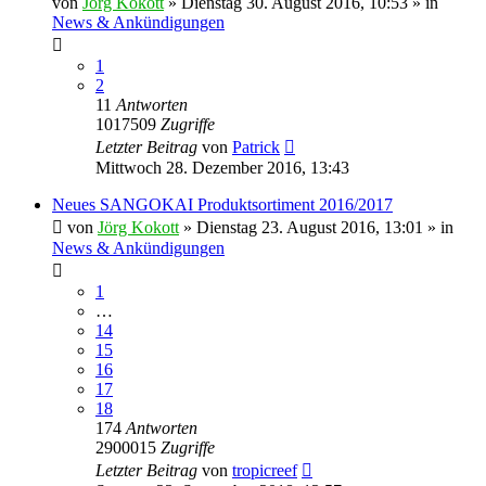
von
Jörg Kokott
»
Dienstag 30. August 2016, 10:53
» in
News & Ankündigungen
1
2
11
Antworten
1017509
Zugriffe
Letzter Beitrag
von
Patrick
Mittwoch 28. Dezember 2016, 13:43
Neues SANGOKAI Produktsortiment 2016/2017
von
Jörg Kokott
»
Dienstag 23. August 2016, 13:01
» in
News & Ankündigungen
1
…
14
15
16
17
18
174
Antworten
2900015
Zugriffe
Letzter Beitrag
von
tropicreef