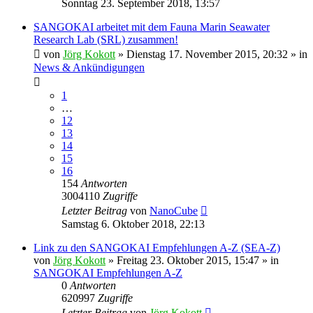
Sonntag 23. September 2018, 13:57
SANGOKAI arbeitet mit dem Fauna Marin Seawater
Research Lab (SRL) zusammen!
von
Jörg Kokott
»
Dienstag 17. November 2015, 20:32
» in
News & Ankündigungen
1
…
12
13
14
15
16
154
Antworten
3004110
Zugriffe
Letzter Beitrag
von
NanoCube
Samstag 6. Oktober 2018, 22:13
Link zu den SANGOKAI Empfehlungen A-Z (SEA-Z)
von
Jörg Kokott
»
Freitag 23. Oktober 2015, 15:47
» in
SANGOKAI Empfehlungen A-Z
0
Antworten
620997
Zugriffe
Letzter Beitrag
von
Jörg Kokott