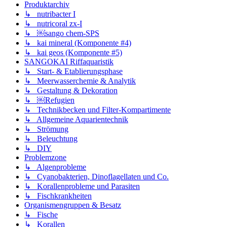
Produktarchiv
↳ nutribacter I
↳ nutricoral zx-I
↳ ￼sango chem-SPS
↳ kai mineral (Komponente #4)
↳ kai geos (Komponente #5)
SANGOKAI Riffaquaristik
↳ Start- & Etablierungsphase
↳ Meerwasserchemie & Analytik
↳ Gestaltung & Dekoration
↳ ￼Refugien
↳ Technikbecken und Filter-Kompartimente
↳ Allgemeine Aquarientechnik
↳ Strömung
↳ Beleuchtung
↳ DIY
Problemzone
↳ Algenprobleme
↳ Cyanobakterien, Dinoflagellaten und Co.
↳ Korallenprobleme und Parasiten
↳ Fischkrankheiten
Organismengruppen & Besatz
↳ Fische
↳ Korallen