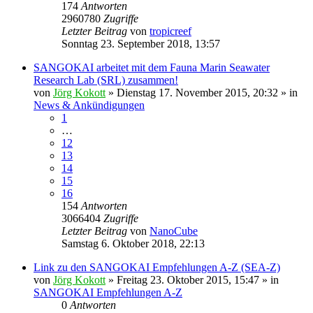
174
Antworten
2960780
Zugriffe
Letzter Beitrag
von
tropicreef
Sonntag 23. September 2018, 13:57
SANGOKAI arbeitet mit dem Fauna Marin Seawater
Research Lab (SRL) zusammen!
von
Jörg Kokott
»
Dienstag 17. November 2015, 20:32
» in
News & Ankündigungen
1
…
12
13
14
15
16
154
Antworten
3066404
Zugriffe
Letzter Beitrag
von
NanoCube
Samstag 6. Oktober 2018, 22:13
Link zu den SANGOKAI Empfehlungen A-Z (SEA-Z)
von
Jörg Kokott
»
Freitag 23. Oktober 2015, 15:47
» in
SANGOKAI Empfehlungen A-Z
0
Antworten