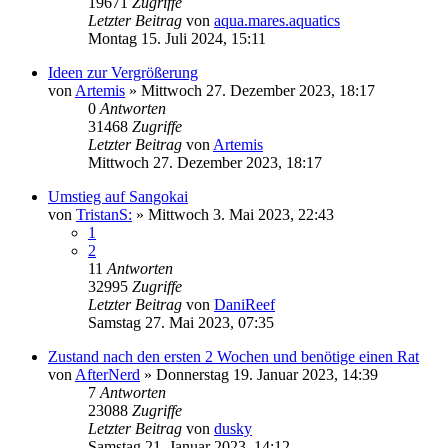
19671
Zugriffe
Letzter Beitrag
von
aqua.mares.aquatics
Montag 15. Juli 2024, 15:11
Ideen zur Vergrößerung
von
Artemis
»
Mittwoch 27. Dezember 2023, 18:17
0
Antworten
31468
Zugriffe
Letzter Beitrag
von
Artemis
Mittwoch 27. Dezember 2023, 18:17
Umstieg auf Sangokai
von
TristanS:
»
Mittwoch 3. Mai 2023, 22:43
1
2
11
Antworten
32995
Zugriffe
Letzter Beitrag
von
DaniReef
Samstag 27. Mai 2023, 07:35
Zustand nach den ersten 2 Wochen und benötige einen Rat
von
AfterNerd
»
Donnerstag 19. Januar 2023, 14:39
7
Antworten
23088
Zugriffe
Letzter Beitrag
von
dusky
Samstag 21. Januar 2023, 14:12