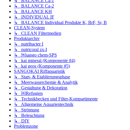
↳ BALANCE Ca-1
↳ BALANCE Ca-2
↳ BALANCE KH
↳ INDIVIDUAL IF
↳ BALANCE Individual Produkte K, BrF, Sr, B
CLEAN-System
↳ CLEAN Filtermedien
Produktarchiv
↳ nutribacter I
↳ nutricoral zx-I
↳ ￼sango chem-SPS
↳ kai mineral (Komponente #4)
↳ kai geos (Komponente #5)
SANGOKAI Riffaquaristik
↳ Start- & Etablierungsphase
↳ Meerwasserchemie & Analytik
↳ Gestaltung & Dekoration
↳ ￼Refugien
↳ Technikbecken und Filter-Kompartimente
↳ Allgemeine Aquarientechnik
↳ Strömung
↳ Beleuchtung
↳ DIY
Problemzone