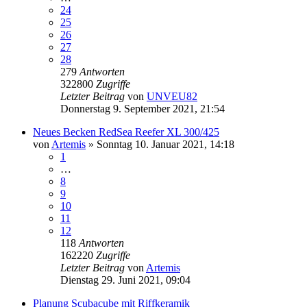
24
25
26
27
28
279
Antworten
322800
Zugriffe
Letzter Beitrag
von
UNVEU82
Donnerstag 9. September 2021, 21:54
Neues Becken RedSea Reefer XL 300/425
von
Artemis
»
Sonntag 10. Januar 2021, 14:18
1
…
8
9
10
11
12
118
Antworten
162220
Zugriffe
Letzter Beitrag
von
Artemis
Dienstag 29. Juni 2021, 09:04
Planung Scubacube mit Riffkeramik