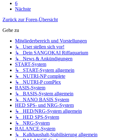
6
Nächste
Zurück zur Foren-Übersicht
Gehe zu
Mitgliederbereich und Vorstellungen
↳ User stellen sich vor!
↳ Dein SANGOKAI Riffaquarium
↳ News & Ankündigungen
START-System
↳ START-System allgemein
↳ NUTRI-NP complete
↳ NUTRI-P comPlex
BASIS-System
↳ BASIS-System allgemein
↳ NANO BASIS System
HED SPS- und NRG-System
↳ HED/NRG-System allgemein
↳ HED SPS-System
↳ NRG-System
BALANCE-System
↳ Kalkhaushalt-Stabilisierung allgemein