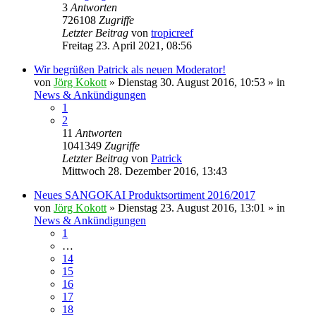
3
Antworten
726108
Zugriffe
Letzter Beitrag
von
tropicreef
Freitag 23. April 2021, 08:56
Wir begrüßen Patrick als neuen Moderator!
von
Jörg Kokott
»
Dienstag 30. August 2016, 10:53
» in
News & Ankündigungen
1
2
11
Antworten
1041349
Zugriffe
Letzter Beitrag
von
Patrick
Mittwoch 28. Dezember 2016, 13:43
Neues SANGOKAI Produktsortiment 2016/2017
von
Jörg Kokott
»
Dienstag 23. August 2016, 13:01
» in
News & Ankündigungen
1
…
14
15
16
17
18