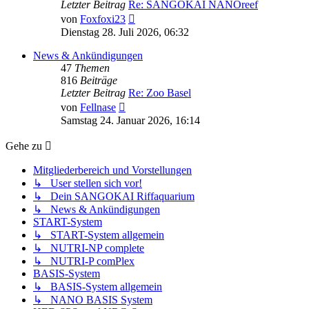
Letzter Beitrag
Re: SANGOKAI NANOreef
Neuester
von
Foxfoxi23
Beitrag
Dienstag 28. Juli 2026, 06:32
News & Ankündigungen
47
Themen
816
Beiträge
Letzter Beitrag
Re: Zoo Basel
Neuester
von
Fellnase
Beitrag
Samstag 24. Januar 2026, 16:14
Gehe zu
Mitgliederbereich und Vorstellungen
↳ User stellen sich vor!
↳ Dein SANGOKAI Riffaquarium
↳ News & Ankündigungen
START-System
↳ START-System allgemein
↳ NUTRI-NP complete
↳ NUTRI-P comPlex
BASIS-System
↳ BASIS-System allgemein
↳ NANO BASIS System