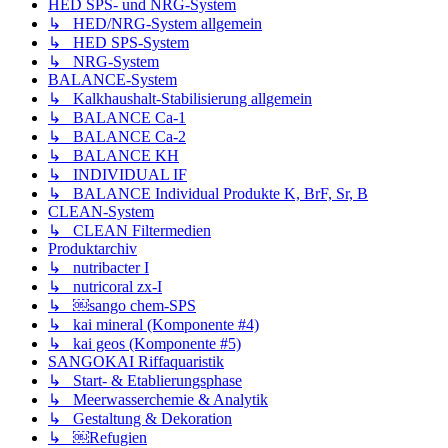
HED SPS- und NRG-System
↳ HED/NRG-System allgemein
↳ HED SPS-System
↳ NRG-System
BALANCE-System
↳ Kalkhaushalt-Stabilisierung allgemein
↳ BALANCE Ca-1
↳ BALANCE Ca-2
↳ BALANCE KH
↳ INDIVIDUAL IF
↳ BALANCE Individual Produkte K, BrF, Sr, B
CLEAN-System
↳ CLEAN Filtermedien
Produktarchiv
↳ nutribacter I
↳ nutricoral zx-I
↳ ￼sango chem-SPS
↳ kai mineral (Komponente #4)
↳ kai geos (Komponente #5)
SANGOKAI Riffaquaristik
↳ Start- & Etablierungsphase
↳ Meerwasserchemie & Analytik
↳ Gestaltung & Dekoration
↳ ￼Refugien