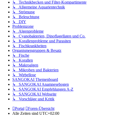
↳ Technikbecken und Filter-Kompartimente
↳ Allgemeine Aquarientechnik
↳ Strömung
↳ Beleuchtung
↳ DIY
Problemzone
↳ Algenprobleme
↳ Cyanobakterien, Dinoflagellaten und Co.
↳ Korallenprobleme und Parasiten
↳ Fischkrankheiten
Organismengruppen & Besatz
↳ Fische
↳ Korallen
↳ Makroalgen
↳ Mikroben und Bakterien
↳ Wirbellose
SANGOKAI Themenboard
↳ SANGOKAI Anamnesebogen
↳ SANGOKAI Empfehlungen A-Z
↳ SANGOKAI Webseite
↳ Vorschläge und Kritik
Portal
Foren-Übersicht
Alle Zeiten sind
UTC+02:00