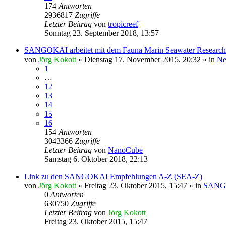
174
Antworten
2936817
Zugriffe
Letzter Beitrag
von
tropicreef
Sonntag 23. September 2018, 13:57
SANGOKAI arbeitet mit dem Fauna Marin Seawater Researc
von
Jörg Kokott
»
Dienstag 17. November 2015, 20:32
» in
Ne
1
…
12
13
14
15
16
154
Antworten
3043366
Zugriffe
Letzter Beitrag
von
NanoCube
Samstag 6. Oktober 2018, 22:13
Link zu den SANGOKAI Empfehlungen A-Z (SEA-Z)
von
Jörg Kokott
»
Freitag 23. Oktober 2015, 15:47
» in
SANGO
0
Antworten
630750
Zugriffe
Letzter Beitrag
von
Jörg Kokott
Freitag 23. Oktober 2015, 15:47