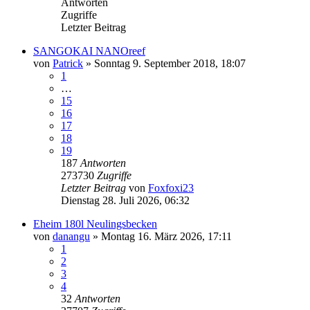
Antworten
Zugriffe
Letzter Beitrag
SANGOKAI NANOreef
von
Patrick
»
Sonntag 9. September 2018, 18:07
1
…
15
16
17
18
19
187
Antworten
273730
Zugriffe
Letzter Beitrag
von
Foxfoxi23
Dienstag 28. Juli 2026, 06:32
Eheim 180l Neulingsbecken
von
danangu
»
Montag 16. März 2026, 17:11
1
2
3
4
32
Antworten