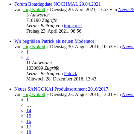
Forum Boardupdate NOCHMAL 29.04.2021
von
Jörg Kokott
»
Dienstag 20. April 2021, 17:53
» in
News &
3
Antworten
718190
Zugriffe
Letzter Beitrag
von
tropicreef
Freitag 23. April 2021, 08:56
Wir begrüßen Patrick als neuen Moderator!
von
Jörg Kokott
»
Dienstag 30. August 2016, 10:53
» in
News 
1
2
11
Antworten
1030699
Zugriffe
Letzter Beitrag
von
Patrick
Mittwoch 28. Dezember 2016, 13:43
Neues SANGOKAI Produktsortiment 2016/2017
von
Jörg Kokott
»
Dienstag 23. August 2016, 13:01
» in
News 
1
…
14
15
16
17
18