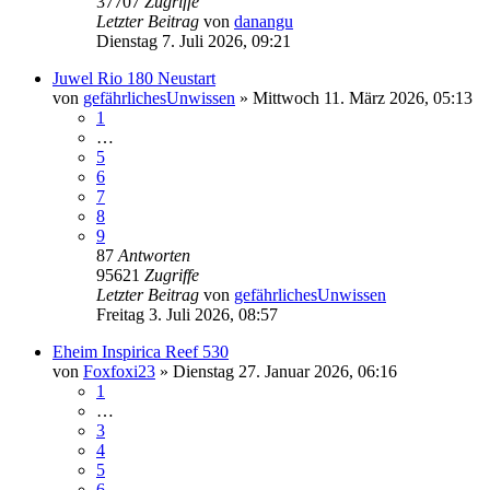
37707
Zugriffe
Letzter Beitrag
von
danangu
Dienstag 7. Juli 2026, 09:21
Juwel Rio 180 Neustart
von
gefährlichesUnwissen
»
Mittwoch 11. März 2026, 05:13
1
…
5
6
7
8
9
87
Antworten
95621
Zugriffe
Letzter Beitrag
von
gefährlichesUnwissen
Freitag 3. Juli 2026, 08:57
Eheim Inspirica Reef 530
von
Foxfoxi23
»
Dienstag 27. Januar 2026, 06:16
1
…
3
4
5
6