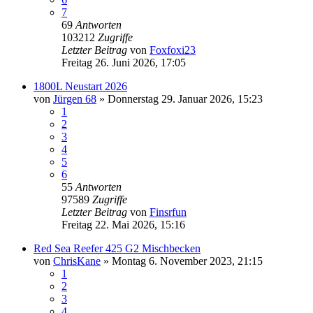
7
69
Antworten
103212
Zugriffe
Letzter Beitrag
von
Foxfoxi23
Freitag 26. Juni 2026, 17:05
1800L Neustart 2026
von
Jürgen 68
»
Donnerstag 29. Januar 2026, 15:23
1
2
3
4
5
6
55
Antworten
97589
Zugriffe
Letzter Beitrag
von
Finsrfun
Freitag 22. Mai 2026, 15:16
Red Sea Reefer 425 G2 Mischbecken
von
ChrisKane
»
Montag 6. November 2023, 21:15
1
2
3
4