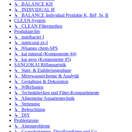
↳ BALANCE KH
↳ INDIVIDUAL IF
↳ BALANCE Individual Produkte K, BrF, Sr, B
CLEAN-System
↳ CLEAN Filtermedien
Produktarchiv
↳ nutribacter I
↳ nutricoral zx-I
↳ ￼sango chem-SPS
↳ kai mineral (Komponente #4)
↳ kai geos (Komponente #5)
SANGOKAI Riffaquaristik
↳ Start- & Etablierungsphase
↳ Meerwasserchemie & Analytik
↳ Gestaltung & Dekoration
↳ ￼Refugien
↳ Technikbecken und Filter-Kompartimente
↳ Allgemeine Aquarientechnik
↳ Strömung
↳ Beleuchtung
↳ DIY
Problemzone
↳ Algenprobleme
↳ Cyanobakterien, Dinoflagellaten und Co.