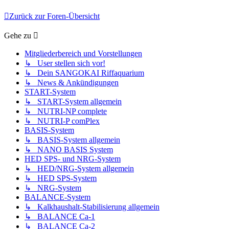
Zurück zur Foren-Übersicht
Gehe zu
Mitgliederbereich und Vorstellungen
↳ User stellen sich vor!
↳ Dein SANGOKAI Riffaquarium
↳ News & Ankündigungen
START-System
↳ START-System allgemein
↳ NUTRI-NP complete
↳ NUTRI-P comPlex
BASIS-System
↳ BASIS-System allgemein
↳ NANO BASIS System
HED SPS- und NRG-System
↳ HED/NRG-System allgemein
↳ HED SPS-System
↳ NRG-System
BALANCE-System
↳ Kalkhaushalt-Stabilisierung allgemein
↳ BALANCE Ca-1
↳ BALANCE Ca-2