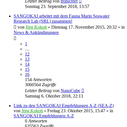
Letzter Beitrag
von
tropicreef
Sonntag 23. September 2018, 13:57
SANGOKAI arbeitet mit dem Fauna Marin Seawater
Research Lab (SRL) zusammen!
von
Jörg Kokott
»
Dienstag 17. November 2015, 20:32
» in
News & Ankündigungen
1
…
12
13
14
15
16
154
Antworten
3060564
Zugriffe
Letzter Beitrag
von
NanoCube
Samstag 6. Oktober 2018, 22:13
Link zu den SANGOKAI Empfehlungen A-Z (SEA-Z)
von
Jörg Kokott
»
Freitag 23. Oktober 2015, 15:47
» in
SANGOKAI Empfehlungen A-Z
0
Antworten
635563
Zugriffe