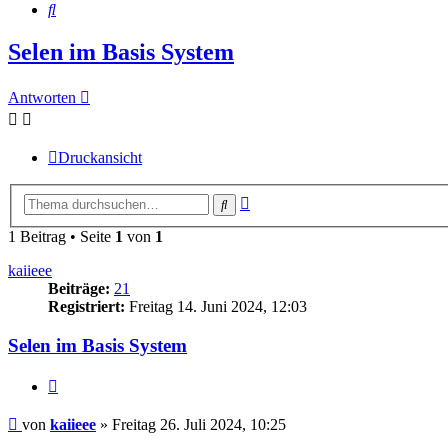
Suche
Selen im Basis System
Antworten
Druckansicht
Erweiterte
Suche
Suche
1 Beitrag • Seite
1
von
1
kaiieee
Beiträge:
21
Registriert:
Freitag 14. Juni 2024, 12:03
Selen im Basis System
Zitieren
Beitrag
von
kaiieee
»
Freitag 26. Juli 2024, 10:25