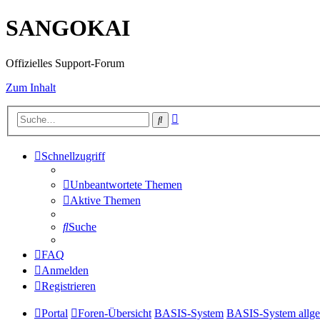
SANGOKAI
Offizielles Support-Forum
Zum Inhalt
Erweiterte
Suche
Suche
Schnellzugriff
Unbeantwortete Themen
Aktive Themen
Suche
FAQ
Anmelden
Registrieren
Portal
Foren-Übersicht
BASIS-System
BASIS-System allg