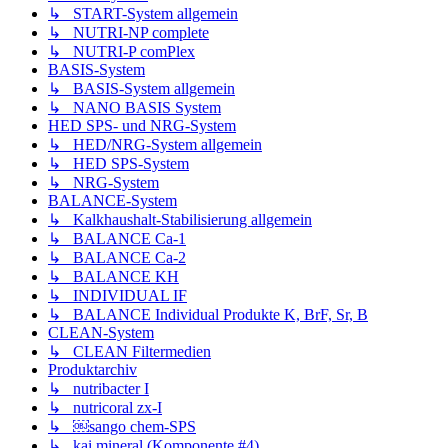
↳ START-System allgemein
↳ NUTRI-NP complete
↳ NUTRI-P comPlex
BASIS-System
↳ BASIS-System allgemein
↳ NANO BASIS System
HED SPS- und NRG-System
↳ HED/NRG-System allgemein
↳ HED SPS-System
↳ NRG-System
BALANCE-System
↳ Kalkhaushalt-Stabilisierung allgemein
↳ BALANCE Ca-1
↳ BALANCE Ca-2
↳ BALANCE KH
↳ INDIVIDUAL IF
↳ BALANCE Individual Produkte K, BrF, Sr, B
CLEAN-System
↳ CLEAN Filtermedien
Produktarchiv
↳ nutribacter I
↳ nutricoral zx-I
↳ ￼sango chem-SPS
↳ kai mineral (Komponente #4)