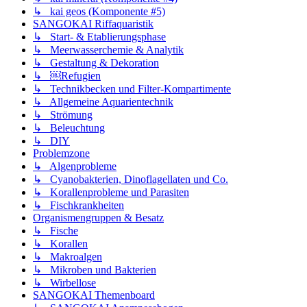
↳ kai geos (Komponente #5)
SANGOKAI Riffaquaristik
↳ Start- & Etablierungsphase
↳ Meerwasserchemie & Analytik
↳ Gestaltung & Dekoration
↳ ￼Refugien
↳ Technikbecken und Filter-Kompartimente
↳ Allgemeine Aquarientechnik
↳ Strömung
↳ Beleuchtung
↳ DIY
Problemzone
↳ Algenprobleme
↳ Cyanobakterien, Dinoflagellaten und Co.
↳ Korallenprobleme und Parasiten
↳ Fischkrankheiten
Organismengruppen & Besatz
↳ Fische
↳ Korallen
↳ Makroalgen
↳ Mikroben und Bakterien
↳ Wirbellose
SANGOKAI Themenboard