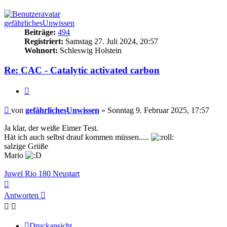
oben
gefährlichesUnwissen
Beiträge:
494
Registriert:
Samstag 27. Juli 2024, 20:57
Wohnort:
Schleswig Holstein
Re: CAC - Catalytic activated carbon
Zitieren
Beitrag
von
gefährlichesUnwissen
»
Sonntag 9. Februar 2025, 17:57
Ja klar, der weiße Eimer Test.
Hät ich auch selbst drauf kommen müssen.....
salzige Grüße
Mario
Juwel Rio 180 Neustart
Nach
oben
Antworten
Druckansicht