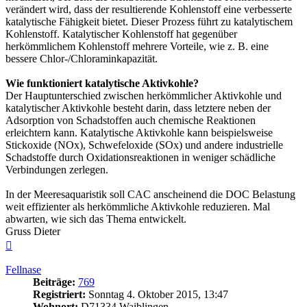
verändert wird, dass der resultierende Kohlenstoff eine verbesserte
katalytische Fähigkeit bietet. Dieser Prozess führt zu katalytischem
Kohlenstoff. Katalytischer Kohlenstoff hat gegenüber
herkömmlichem Kohlenstoff mehrere Vorteile, wie z. B. eine
bessere Chlor-/Chloraminkapazität.
Wie funktioniert katalytische Aktivkohle?
Der Hauptunterschied zwischen herkömmlicher Aktivkohle und
katalytischer Aktivkohle besteht darin, dass letztere neben der
Adsorption von Schadstoffen auch chemische Reaktionen
erleichtern kann. Katalytische Aktivkohle kann beispielsweise
Stickoxide (NOx), Schwefeloxide (SOx) und andere industrielle
Schadstoffe durch Oxidationsreaktionen in weniger schädliche
Verbindungen zerlegen.
In der Meeresaquaristik soll CAC anscheinend die DOC Belastung
weit effizienter als herkömmliche Aktivkohle reduzieren. Mal
abwarten, wie sich das Thema entwickelt.
Gruss Dieter
Nach
oben
Fellnase
Beiträge:
769
Registriert:
Sonntag 4. Oktober 2015, 13:47
Wohnort:
D71334 Waiblingen