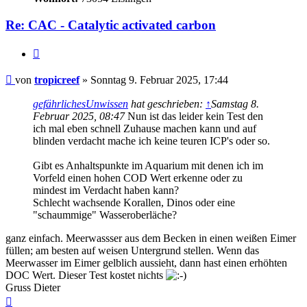
Re: CAC - Catalytic activated carbon
Zitieren
Beitrag
von
tropicreef
»
Sonntag 9. Februar 2025, 17:44
gefährlichesUnwissen
hat geschrieben:
↑
Samstag 8.
Februar 2025, 08:47
Nun ist das leider kein Test den
ich mal eben schnell Zuhause machen kann und auf
blinden verdacht mache ich keine teuren ICP's oder so.
Gibt es Anhaltspunkte im Aquarium mit denen ich im
Vorfeld einen hohen COD Wert erkenne oder zu
mindest im Verdacht haben kann?
Schlecht wachsende Korallen, Dinos oder eine
"schaummige" Wasseroberläche?
ganz einfach. Meerwassser aus dem Becken in einen weißen Eimer
füllen; am besten auf weisen Untergrund stellen. Wenn das
Meerwasser im Eimer gelblich aussieht, dann hast einen erhöhten
DOC Wert. Dieser Test kostet nichts
Gruss Dieter
Nach