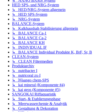
↳ NANO BASIS System
HED SPS- und NRG-System
↳ HED/NRG-System allgemein
↳ HED SPS-System
↳ NRG-System
BALANCE-System
↳ Kalkhaushalt-Stabilisierung allgemein
↳ BALANCE Ca-1
↳ BALANCE Ca-2
↳ BALANCE KH
↳ INDIVIDUAL IF
↳ BALANCE Individual Produkte K, BrF, Sr, B
CLEAN-System
↳ CLEAN Filtermedien
Produktarchiv
↳ nutribacter I
↳ nutricoral zx-I
↳ ￼sango chem-SPS
↳ kai mineral (Komponente #4)
↳ kai geos (Komponente #5)
SANGOKAI Riffaquaristik
↳ Start- & Etablierungsphase
↳ Meerwasserchemie & Analytik
↳ Gestaltung & Dekoration