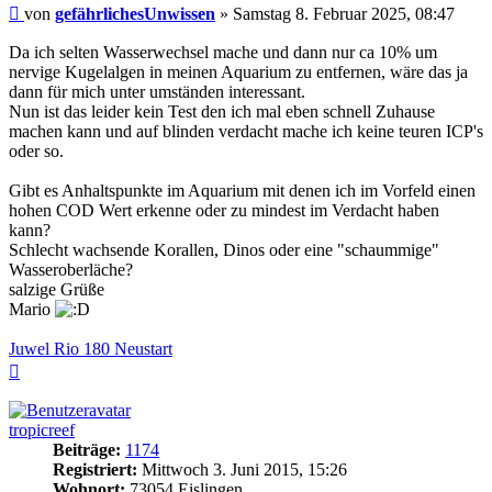
Beitrag
von
gefährlichesUnwissen
»
Samstag 8. Februar 2025, 08:47
Da ich selten Wasserwechsel mache und dann nur ca 10% um
nervige Kugelalgen in meinen Aquarium zu entfernen, wäre das ja
dann für mich unter umständen interessant.
Nun ist das leider kein Test den ich mal eben schnell Zuhause
machen kann und auf blinden verdacht mache ich keine teuren ICP's
oder so.
Gibt es Anhaltspunkte im Aquarium mit denen ich im Vorfeld einen
hohen COD Wert erkenne oder zu mindest im Verdacht haben
kann?
Schlecht wachsende Korallen, Dinos oder eine "schaummige"
Wasseroberläche?
salzige Grüße
Mario
Juwel Rio 180 Neustart
Nach
oben
tropicreef
Beiträge:
1174
Registriert:
Mittwoch 3. Juni 2015, 15:26
Wohnort:
73054 Eislingen