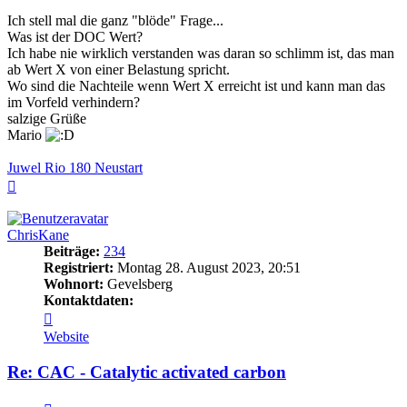
Ich stell mal die ganz "blöde" Frage...
Was ist der DOC Wert?
Ich habe nie wirklich verstanden was daran so schlimm ist, das man
ab Wert X von einer Belastung spricht.
Wo sind die Nachteile wenn Wert X erreicht ist und kann man das
im Vorfeld verhindern?
salzige Grüße
Mario
Juwel Rio 180 Neustart
Nach
oben
ChrisKane
Beiträge:
234
Registriert:
Montag 28. August 2023, 20:51
Wohnort:
Gevelsberg
Kontaktdaten:
Kontaktdaten
von
Website
ChrisKane
Re: CAC - Catalytic activated carbon
Zitieren