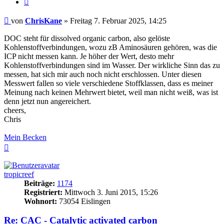
Beitrag
von
ChrisKane
»
Freitag 7. Februar 2025, 14:25
DOC steht für dissolved organic carbon, also gelöste
Kohlenstoffverbindungen, wozu zB Aminosäuren gehören, was die
ICP nicht messen kann. Je höher der Wert, desto mehr
Kohlenstoffverbindungen sind im Wasser. Der wirkliche Sinn das zu
messen, hat sich mir auch noch nicht erschlossen. Unter diesen
Messwert fallen so viele verschiedene Stoffklassen, dass es meiner
Meinung nach keinen Mehrwert bietet, weil man nicht weiß, was ist
denn jetzt nun angereichert.
cheers,
Chris
Mein Becken
Nach
oben
tropicreef
Beiträge:
1174
Registriert:
Mittwoch 3. Juni 2015, 15:26
Wohnort:
73054 Eislingen
Re: CAC - Catalytic activated carbon