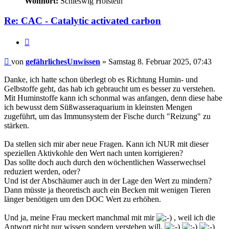
Wohnort:
Schleswig Holstein
Re: CAC - Catalytic activated carbon
Zitieren
Beitrag
von
gefährlichesUnwissen
»
Samstag 8. Februar 2025, 07:43
Danke, ich hatte schon überlegt ob es Richtung Humin- und
Gelbstoffe geht, das hab ich gebraucht um es besser zu verstehen.
Mit Huminstoffe kann ich schonmal was anfangen, denn diese habe
ich bewusst dem Süßwasseraquarium in kleinsten Mengen
zugeführt, um das Immunsystem der Fische durch "Reizung" zu
stärken.
Da stellen sich mir aber neue Fragen. Kann ich NUR mit dieser
speziellen Aktivkohle den Wert nach unten korrigieren?
Das sollte doch auch durch den wöchentlichen Wasserwechsel
reduziert werden, oder?
Und ist der Abschäumer auch in der Lage den Wert zu mindern?
Dann müsste ja theoretisch auch ein Becken mit wenigen Tieren
länger benötigen um den DOC Wert zu erhöhen.
Und ja, meine Frau meckert manchmal mit mir
, weil ich die
Antwort nicht nur wissen sondern verstehen will.