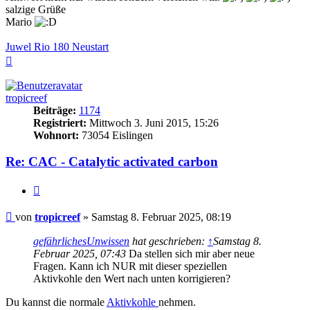
salzige Grüße
Mario
Juwel Rio 180 Neustart
Nach
oben
tropicreef
Beiträge:
1174
Registriert:
Mittwoch 3. Juni 2015, 15:26
Wohnort:
73054 Eislingen
Re: CAC - Catalytic activated carbon
Zitieren
Beitrag
von
tropicreef
»
Samstag 8. Februar 2025, 08:19
gefährlichesUnwissen
hat geschrieben:
↑
Samstag 8.
Februar 2025, 07:43
Da stellen sich mir aber neue
Fragen. Kann ich NUR mit dieser speziellen
Aktivkohle den Wert nach unten korrigieren?
Du kannst die normale
Aktivkohle
nehmen.