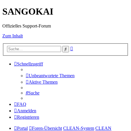
SANGOKAI
Offizielles Support-Forum
Zum Inhalt
Erweiterte
Suche
Suche
Schnellzugriff
Unbeantwortete Themen
Aktive Themen
Suche
FAQ
Anmelden
Registrieren
Portal
Foren-Übersicht
CLEAN-System
CLEAN