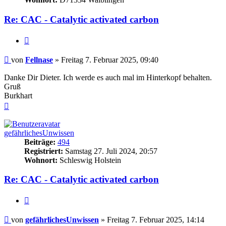
Re: CAC - Catalytic activated carbon
Zitieren
Beitrag
von
Fellnase
»
Freitag 7. Februar 2025, 09:40
Danke Dir Dieter. Ich werde es auch mal im Hinterkopf behalten.
Gruß
Burkhart
Nach
oben
gefährlichesUnwissen
Beiträge:
494
Registriert:
Samstag 27. Juli 2024, 20:57
Wohnort:
Schleswig Holstein
Re: CAC - Catalytic activated carbon
Zitieren
Beitrag
von
gefährlichesUnwissen
»
Freitag 7. Februar 2025, 14:14