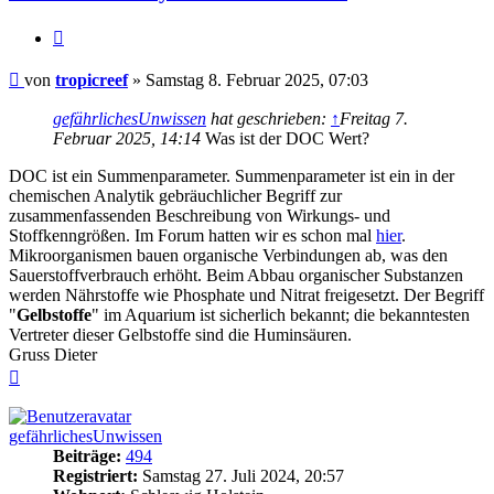
Zitieren
Beitrag
von
tropicreef
»
Samstag 8. Februar 2025, 07:03
gefährlichesUnwissen
hat geschrieben:
↑
Freitag 7.
Februar 2025, 14:14
Was ist der DOC Wert?
DOC ist ein Summenparameter. Summenparameter ist ein in der
chemischen Analytik gebräuchlicher Begriff zur
zusammenfassenden Beschreibung von Wirkungs- und
Stoffkenngrößen. Im Forum hatten wir es schon mal
hier
.
Mikroorganismen bauen organische Verbindungen ab, was den
Sauerstoffverbrauch erhöht. Beim Abbau organischer Substanzen
werden Nährstoffe wie Phosphate und Nitrat freigesetzt. Der Begriff
"
Gelbstoffe
" im Aquarium ist sicherlich bekannt; die bekanntesten
Vertreter dieser Gelbstoffe sind die Huminsäuren.
Gruss Dieter
Nach
oben
gefährlichesUnwissen
Beiträge:
494
Registriert:
Samstag 27. Juli 2024, 20:57