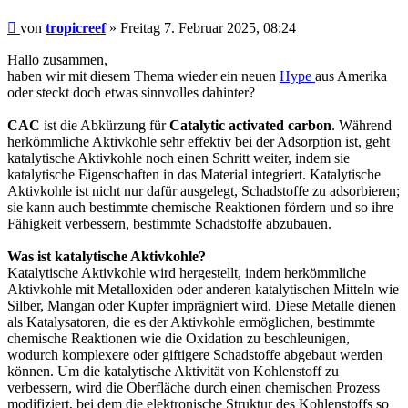
Beitrag
von
tropicreef
»
Freitag 7. Februar 2025, 08:24
Hallo zusammen,
haben wir mit diesem Thema wieder ein neuen
Hype
aus Amerika
oder steckt doch etwas sinnvolles dahinter?
CAC
ist die Abkürzung für
Catalytic activated carbon
. Während
herkömmliche Aktivkohle sehr effektiv bei der Adsorption ist, geht
katalytische Aktivkohle noch einen Schritt weiter, indem sie
katalytische Eigenschaften in das Material integriert. Katalytische
Aktivkohle ist nicht nur dafür ausgelegt, Schadstoffe zu adsorbieren;
sie kann auch bestimmte chemische Reaktionen fördern und so ihre
Fähigkeit verbessern, bestimmte Schadstoffe abzubauen.
Was ist katalytische Aktivkohle?
Katalytische Aktivkohle wird hergestellt, indem herkömmliche
Aktivkohle mit Metalloxiden oder anderen katalytischen Mitteln wie
Silber, Mangan oder Kupfer imprägniert wird. Diese Metalle dienen
als Katalysatoren, die es der Aktivkohle ermöglichen, bestimmte
chemische Reaktionen wie die Oxidation zu beschleunigen,
wodurch komplexere oder giftigere Schadstoffe abgebaut werden
können. Um die katalytische Aktivität von Kohlenstoff zu
verbessern, wird die Oberfläche durch einen chemischen Prozess
modifiziert, bei dem die elektronische Struktur des Kohlenstoffs so