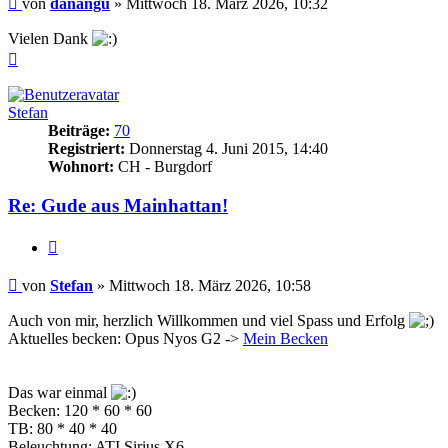
von
danangu
»
Mittwoch 18. März 2026, 10:32
Vielen Dank
Nach
oben
Stefan
Beiträge:
70
Registriert:
Donnerstag 4. Juni 2015, 14:40
Wohnort:
CH - Burgdorf
Re: Gude aus Mainhattan!
Zitieren
Beitrag
von
Stefan
»
Mittwoch 18. März 2026, 10:58
Auch von mir, herzlich Willkommen und viel Spass und Erfolg
Aktuelles becken: Opus Nyos G2 ->
Mein Becken
Das war einmal
Becken: 120 * 60 * 60
TB: 80 * 40 * 40
Beleuchtung: ATI Sirius X6