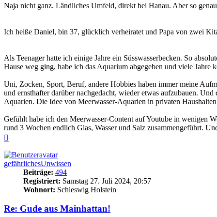
Naja nicht ganz. Ländliches Umfeld, direkt bei Hanau. Aber so gena
Ich heiße Daniel, bin 37, glücklich verheiratet und Papa von zwei Ki
Als Teenager hatte ich einige Jahre ein Süsswasserbecken. So absolu
Hause weg ging, habe ich das Aquarium abgegeben und viele Jahre ke
Uni, Zocken, Sport, Beruf, andere Hobbies haben immer meine Aufmer
und ernsthafter darüber nachgedacht, wieder etwas aufzubauen. Und 
Aquarien. Die Idee von Meerwasser-Aquarien in privaten Haushalten
Gefühlt habe ich den Meerwasser-Content auf Youtube in wenigen W
rund 3 Wochen endlich Glas, Wasser und Salz zusammengeführt. Und 
Nach
oben
gefährlichesUnwissen
Beiträge:
494
Registriert:
Samstag 27. Juli 2024, 20:57
Wohnort:
Schleswig Holstein
Re: Gude aus Mainhattan!