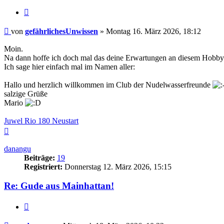
Zitieren
Beitrag
von
gefährlichesUnwissen
»
Montag 16. März 2026, 18:12
Moin.
Na dann hoffe ich doch mal das deine Erwartungen an diesem Hobby b
Ich sage hier einfach mal im Namen aller:
Hallo und herzlich willkommen im Club der Nudelwasserfreunde
salzige Grüße
Mario
Juwel Rio 180 Neustart
Nach
oben
danangu
Beiträge:
19
Registriert:
Donnerstag 12. März 2026, 15:15
Re: Gude aus Mainhattan!
Zitieren
Beitrag