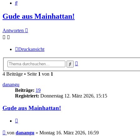
Suche
Gude aus Mainhattan!
Antworten
Druckansicht
Erweiterte
Suche
Suche
4 Beiträge • Seite
1
von
1
danangu
Beiträge:
19
Registriert:
Donnerstag 12. März 2026, 15:15
Gude aus Mainhattan!
Zitieren
Beitrag
von
danangu
»
Montag 16. März 2026, 16:59