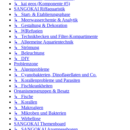
↳ kai geos (Komponente #5)
SANGOKAI Riffaquaristik
↳ Start- & Etablierungsphase
↳ Meerwasserchemie & Analytik
↳ Gestaltung & Dekoration
↳ ￼Refugien
↳ Technikbecken und Filter-Kompartimente
↳ Allgemeine Aquarientechnik
↳ Strömung
↳ Beleuchtung
↳ DIY
Problemzone
↳ Algenprobleme
↳ Cyanobakterien, Dinoflagellaten und Co.
↳ Korallenprobleme und Parasiten
↳ Fischkrankheiten
Organismengruppen & Besatz
↳ Fische
↳ Korallen
↳ Makroalgen
↳ Mikroben und Bakterien
↳ Wirbellose
SANGOKAI Themenboard
↳ SANGOKAI Anamnesebogen