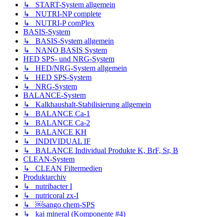
↳ START-System allgemein
↳ NUTRI-NP complete
↳ NUTRI-P comPlex
BASIS-System
↳ BASIS-System allgemein
↳ NANO BASIS System
HED SPS- und NRG-System
↳ HED/NRG-System allgemein
↳ HED SPS-System
↳ NRG-System
BALANCE-System
↳ Kalkhaushalt-Stabilisierung allgemein
↳ BALANCE Ca-1
↳ BALANCE Ca-2
↳ BALANCE KH
↳ INDIVIDUAL IF
↳ BALANCE Individual Produkte K, BrF, Sr, B
CLEAN-System
↳ CLEAN Filtermedien
Produktarchiv
↳ nutribacter I
↳ nutricoral zx-I
↳ ￼sango chem-SPS
↳ kai mineral (Komponente #4)