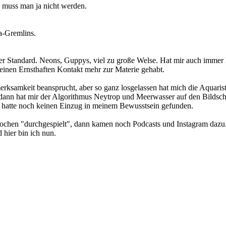
u muss man ja nicht werden.
ta-Gremlins.
ter Standard. Neons, Guppys, viel zu große Welse. Hat mir auch immer
inen Ernsthaften Kontakt mehr zur Materie gehabt.
ksamkeit beansprucht, aber so ganz losgelassen hat mich die Aquarist
dann hat mir der Algorithmus Neytrop und Meerwasser auf den Bildschi
 hatte noch keinen Einzug in meinem Bewusstsein gefunden.
ochen "durchgespielt", dann kamen noch Podcasts und Instagram dazu
hier bin ich nun.