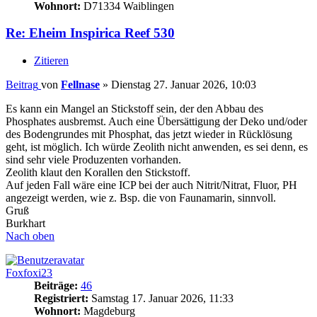
Wohnort:
D71334 Waiblingen
Re: Eheim Inspirica Reef 530
Zitieren
Beitrag
von
Fellnase
»
Dienstag 27. Januar 2026, 10:03
Es kann ein Mangel an Stickstoff sein, der den Abbau des
Phosphates ausbremst. Auch eine Übersättigung der Deko und/oder
des Bodengrundes mit Phosphat, das jetzt wieder in Rücklösung
geht, ist möglich. Ich würde Zeolith nicht anwenden, es sei denn, es
sind sehr viele Produzenten vorhanden.
Zeolith klaut den Korallen den Stickstoff.
Auf jeden Fall wäre eine ICP bei der auch Nitrit/Nitrat, Fluor, PH
angezeigt werden, wie z. Bsp. die von Faunamarin, sinnvoll.
Gruß
Burkhart
Nach oben
Foxfoxi23
Beiträge:
46
Registriert:
Samstag 17. Januar 2026, 11:33
Wohnort:
Magdeburg