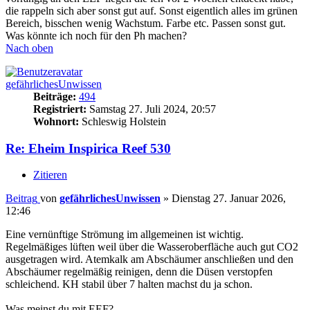
die rappeln sich aber sonst gut auf. Sonst eigentlich alles im grünen
Bereich, bisschen wenig Wachstum. Farbe etc. Passen sonst gut.
Was könnte ich noch für den Ph machen?
Nach oben
gefährlichesUnwissen
Beiträge:
494
Registriert:
Samstag 27. Juli 2024, 20:57
Wohnort:
Schleswig Holstein
Re: Eheim Inspirica Reef 530
Zitieren
Beitrag
von
gefährlichesUnwissen
»
Dienstag 27. Januar 2026,
12:46
Eine vernünftige Strömung im allgemeinen ist wichtig.
Regelmäßiges lüften weil über die Wasseroberfläche auch gut CO2
ausgetragen wird. Atemkalk am Abschäumer anschließen und den
Abschäumer regelmäßig reinigen, denn die Düsen verstopfen
schleichend. KH stabil über 7 halten machst du ja schon.
Was meinst du mit EEF?