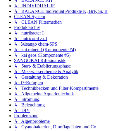
↳ BALANCE KH
↳ INDIVIDUAL IF
↳ BALANCE Individual Produkte K, BrF, Sr, B
CLEAN-System
↳ CLEAN Filtermedien
Produktarchiv
↳ nutribacter I
↳ nutricoral zx-I
↳ ￼sango chem-SPS
↳ kai mineral (Komponente #4)
↳ kai geos (Komponente #5)
SANGOKAI Riffaquaristik
↳ Start- & Etablierungsphase
↳ Meerwasserchemie & Analytik
↳ Gestaltung & Dekoration
↳ ￼Refugien
↳ Technikbecken und Filter-Kompartimente
↳ Allgemeine Aquarientechnik
↳ Strömung
↳ Beleuchtung
↳ DIY
Problemzone
↳ Algenprobleme
↳ Cyanobakterien, Dinoflagellaten und Co.