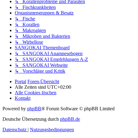
↳ Korallenprobleme und Parasiten
↳ Fischkrankheiten
Organismengruppen & Besatz
↳ Fische
↳ Korallen
↳ Makroalgen
↳ Mikroben und Bakterien
↳ Wirbellose
SANGOKAI Themenboard
↳ SANGOKAI Anamnesebogen
↳ SANGOKAI Empfehlungen A-Z
↳ SANGOKAI Webseite
↳ Vorschläge und Kritik
Portal
Foren-Übersicht
Alle Zeiten sind
UTC+02:00
Alle Cookies löschen
Kontakt
Powered by
phpBB
® Forum Software © phpBB Limited
Deutsche Übersetzung durch
phpBB.de
Datenschutz
|
Nutzungsbedingungen