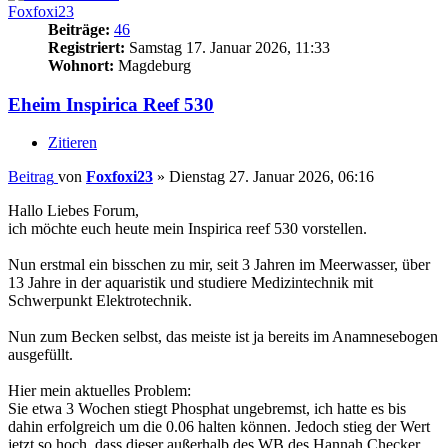
Foxfoxi23
Beiträge:
46
Registriert:
Samstag 17. Januar 2026, 11:33
Wohnort:
Magdeburg
Eheim Inspirica Reef 530
Zitieren
Beitrag
von
Foxfoxi23
»
Dienstag 27. Januar 2026, 06:16
Hallo Liebes Forum,
ich möchte euch heute mein Inspirica reef 530 vorstellen.
Nun erstmal ein bisschen zu mir, seit 3 Jahren im Meerwasser, über
13 Jahre in der aquaristik und studiere Medizintechnik mit
Schwerpunkt Elektrotechnik.
Nun zum Becken selbst, das meiste ist ja bereits im Anamnesebogen
ausgefüllt.
Hier mein aktuelles Problem:
Sie etwa 3 Wochen stiegt Phosphat ungebremst, ich hatte es bis
dahin erfolgreich um die 0.06 halten können. Jedoch stieg der Wert
jetzt so hoch, dass dieser außerhalb des WB des Hannah Checker