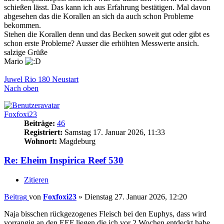
schießen lässt. Das kann ich aus Erfahrung bestätigen. Mal davon
abgesehen das die Korallen an sich da auch schon Probleme
bekommen.
Stehen die Korallen denn und das Becken soweit gut oder gibt es
schon erste Probleme? Ausser die erhöhten Messwerte ansich.
salzige Grüße
Mario
Juwel Rio 180 Neustart
Nach oben
Foxfoxi23
Beiträge:
46
Registriert:
Samstag 17. Januar 2026, 11:33
Wohnort:
Magdeburg
Re: Eheim Inspirica Reef 530
Zitieren
Beitrag
von
Foxfoxi23
»
Dienstag 27. Januar 2026, 12:20
Naja bisschen rückgezogenes Fleisch bei den Euphys, dass wird
vorrangig an den EEF liegen die ich vor 2 Wochen entdeckt habe,