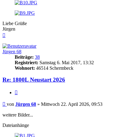
Liebe Grüße
Jürgen
Nach
oben
Jürgen 68
Beiträge:
38
Registriert:
Samstag 6. Mai 2017, 13:32
Wohnort:
46514 Schermbeck
Re: 1800L Neustart 2026
Zitieren
Beitrag
von
Jürgen 68
»
Mittwoch 22. April 2026, 09:53
weitere Bilder...
Dateianhänge