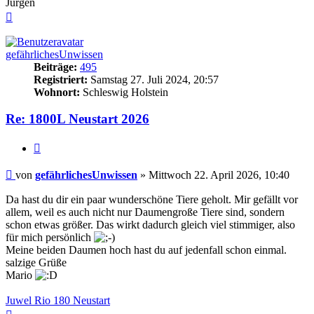
Jürgen
Nach
oben
gefährlichesUnwissen
Beiträge:
495
Registriert:
Samstag 27. Juli 2024, 20:57
Wohnort:
Schleswig Holstein
Re: 1800L Neustart 2026
Zitieren
Beitrag
von
gefährlichesUnwissen
»
Mittwoch 22. April 2026, 10:40
Da hast du dir ein paar wunderschöne Tiere geholt. Mir gefällt vor
allem, weil es auch nicht nur Daumengroße Tiere sind, sondern
schon etwas größer. Das wirkt dadurch gleich viel stimmiger, also
für mich persönlich
Meine beiden Daumen hoch hast du auf jedenfall schon einmal.
salzige Grüße
Mario
Juwel Rio 180 Neustart
Nach