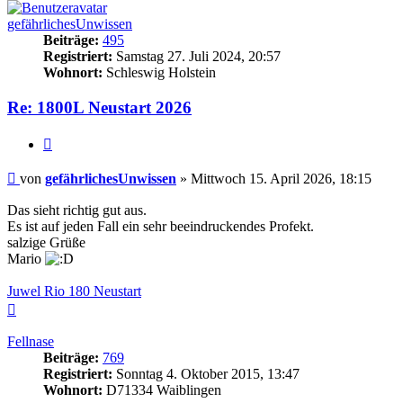
gefährlichesUnwissen
Beiträge:
495
Registriert:
Samstag 27. Juli 2024, 20:57
Wohnort:
Schleswig Holstein
Re: 1800L Neustart 2026
Zitieren
Beitrag
von
gefährlichesUnwissen
»
Mittwoch 15. April 2026, 18:15
Das sieht richtig gut aus.
Es ist auf jeden Fall ein sehr beeindruckendes Profekt.
salzige Grüße
Mario
Juwel Rio 180 Neustart
Nach
oben
Fellnase
Beiträge:
769
Registriert:
Sonntag 4. Oktober 2015, 13:47
Wohnort:
D71334 Waiblingen