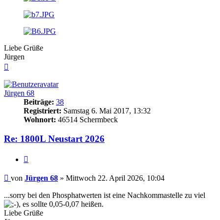
Liebe Grüße
Jürgen
Nach
oben
Jürgen 68
Beiträge:
38
Registriert:
Samstag 6. Mai 2017, 13:32
Wohnort:
46514 Schermbeck
Re: 1800L Neustart 2026
Zitieren
Beitrag
von
Jürgen 68
»
Mittwoch 22. April 2026, 10:04
...sorry bei den Phosphatwerten ist eine Nachkommastelle zu viel
, es sollte 0,05-0,07 heißen.
Liebe Grüße