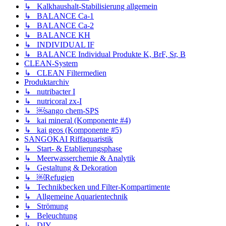
↳ Kalkhaushalt-Stabilisierung allgemein
↳ BALANCE Ca-1
↳ BALANCE Ca-2
↳ BALANCE KH
↳ INDIVIDUAL IF
↳ BALANCE Individual Produkte K, BrF, Sr, B
CLEAN-System
↳ CLEAN Filtermedien
Produktarchiv
↳ nutribacter I
↳ nutricoral zx-I
↳ ￼sango chem-SPS
↳ kai mineral (Komponente #4)
↳ kai geos (Komponente #5)
SANGOKAI Riffaquaristik
↳ Start- & Etablierungsphase
↳ Meerwasserchemie & Analytik
↳ Gestaltung & Dekoration
↳ ￼Refugien
↳ Technikbecken und Filter-Kompartimente
↳ Allgemeine Aquarientechnik
↳ Strömung
↳ Beleuchtung
↳ DIY