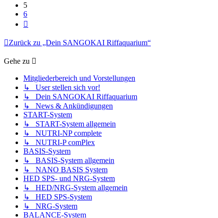
5
6
Nächste
Zurück zu „Dein SANGOKAI Riffaquarium“
Gehe zu
Mitgliederbereich und Vorstellungen
↳ User stellen sich vor!
↳ Dein SANGOKAI Riffaquarium
↳ News & Ankündigungen
START-System
↳ START-System allgemein
↳ NUTRI-NP complete
↳ NUTRI-P comPlex
BASIS-System
↳ BASIS-System allgemein
↳ NANO BASIS System
HED SPS- und NRG-System
↳ HED/NRG-System allgemein
↳ HED SPS-System
↳ NRG-System
BALANCE-System