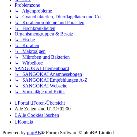
Problemzone
↳ Algenprobleme
↳ Cyanobakterien, Dinoflagellaten und Co.
↳ Korallenprobleme und Parasiten
↳ Fischkrankheiten
Organismengruppen & Besatz
↳ Fische
↳ Korallen
↳ Makroalgen
↳ Mikroben und Bakterien
↳ Wirbellose
SANGOKAI Themenboard
↳ SANGOKAI Anamnesebogen
↳ SANGOKAI Empfehlungen A-Z
↳ SANGOKAI Webseite
↳ Vorschläge und Kritik
Portal
Foren-Übersicht
Alle Zeiten sind
UTC+02:00
Alle Cookies löschen
Kontakt
Powered by
phpBB
® Forum Software © phpBB Limited