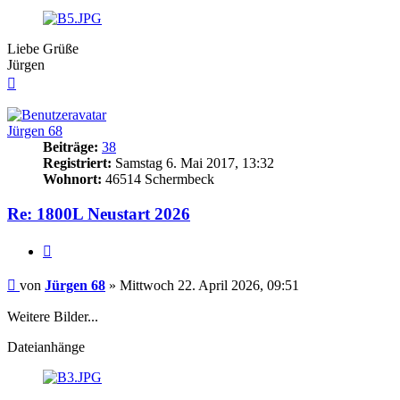
Liebe Grüße
Jürgen
Nach
oben
Jürgen 68
Beiträge:
38
Registriert:
Samstag 6. Mai 2017, 13:32
Wohnort:
46514 Schermbeck
Re: 1800L Neustart 2026
Zitieren
Beitrag
von
Jürgen 68
»
Mittwoch 22. April 2026, 09:51
Weitere Bilder...
Dateianhänge