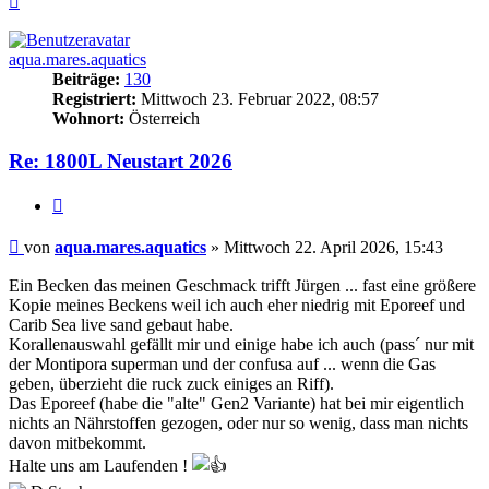
oben
aqua.mares.aquatics
Beiträge:
130
Registriert:
Mittwoch 23. Februar 2022, 08:57
Wohnort:
Österreich
Re: 1800L Neustart 2026
Zitieren
Beitrag
von
aqua.mares.aquatics
»
Mittwoch 22. April 2026, 15:43
Ein Becken das meinen Geschmack trifft Jürgen ... fast eine größere
Kopie meines Beckens weil ich auch eher niedrig mit Eporeef und
Carib Sea live sand gebaut habe.
Korallenauswahl gefällt mir und einige habe ich auch (pass´ nur mit
der Montipora superman und der confusa auf ... wenn die Gas
geben, überzieht die ruck zuck einiges an Riff).
Das Eporeef (habe die "alte" Gen2 Variante) hat bei mir eigentlich
nichts an Nährstoffen gezogen, oder nur so wenig, dass man nichts
davon mitbekommt.
Halte uns am Laufenden !