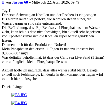
Beitrag
von
Jürgen 68
»
Mittwoch 22. April 2026, 09:49
Tag 11
Der erste Schwung an Korallen und der Fischen ist eingezogen.
Bis hierhin läuft alles perfekt, alle Korallen stehen super, die
Wasserparameter sind sehr entspannend.
Die Befürchtung, dass EpoReef so viel Phosphat aus dem Wasser
zieht, kann ich bis dato nicht bestätigen, bin aktuell sehr begeistert
von EpoReef zumal sich die Korallen super befestigen/kleben
lassen.
Daumen hoch für das Produkt von Nobert!
Mein Phosphat in den ersten 11 Tagen ist nahezu konstant bei
0,005-0,007 mg/l.
Was definitiv geholfen hat, ist dass der CaribSea Live Sand (1-2mm)
eine anfängliche kleine Phosphatquelle war.
Aktuell hoffe ich natürlich, dass alles weiter stabil bleibt, Beläge
aktuell noch Fehlanzeige, ich denke in den kommenden Tagen wird
es auch hiermit losgehen.
Dateianhänge