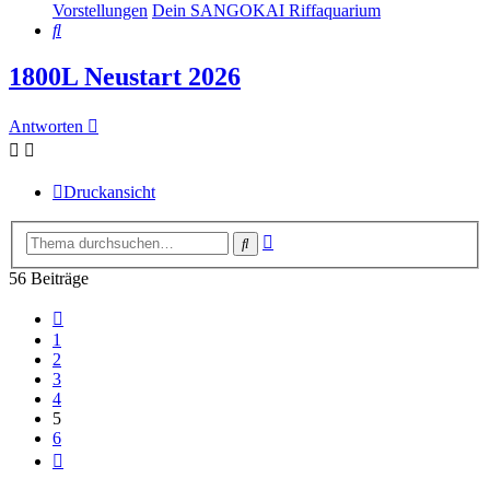
Vorstellungen
Dein SANGOKAI Riffaquarium
Suche
1800L Neustart 2026
Antworten
Druckansicht
Erweiterte
Suche
Suche
56 Beiträge
Vorherige
1
2
3
4
5
6
Nächste