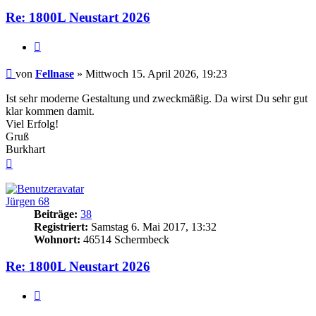
Re: 1800L Neustart 2026
Zitieren
Beitrag
von
Fellnase
»
Mittwoch 15. April 2026, 19:23
Ist sehr moderne Gestaltung und zweckmäßig. Da wirst Du sehr gut
klar kommen damit.
Viel Erfolg!
Gruß
Burkhart
Nach
oben
Jürgen 68
Beiträge:
38
Registriert:
Samstag 6. Mai 2017, 13:32
Wohnort:
46514 Schermbeck
Re: 1800L Neustart 2026
Zitieren