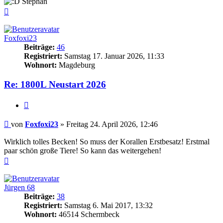
Stephan
Nach
oben
Foxfoxi23
Beiträge:
46
Registriert:
Samstag 17. Januar 2026, 11:33
Wohnort:
Magdeburg
Re: 1800L Neustart 2026
Zitieren
Beitrag
von
Foxfoxi23
»
Freitag 24. April 2026, 12:46
Wirklich tolles Becken! So muss der Korallen Erstbesatz! Erstmal
paar schön große Tiere! So kann das weitergehen!
Nach
oben
Jürgen 68
Beiträge:
38
Registriert:
Samstag 6. Mai 2017, 13:32
Wohnort:
46514 Schermbeck