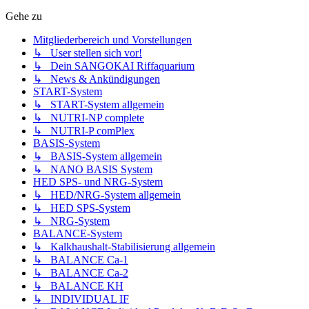
Gehe zu
Mitgliederbereich und Vorstellungen
↳ User stellen sich vor!
↳ Dein SANGOKAI Riffaquarium
↳ News & Ankündigungen
START-System
↳ START-System allgemein
↳ NUTRI-NP complete
↳ NUTRI-P comPlex
BASIS-System
↳ BASIS-System allgemein
↳ NANO BASIS System
HED SPS- und NRG-System
↳ HED/NRG-System allgemein
↳ HED SPS-System
↳ NRG-System
BALANCE-System
↳ Kalkhaushalt-Stabilisierung allgemein
↳ BALANCE Ca-1
↳ BALANCE Ca-2
↳ BALANCE KH
↳ INDIVIDUAL IF