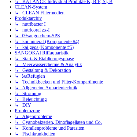
↳ BALANCE Individual Produkte K, BrF, Sr, B
CLEAN-System
↳ CLEAN Filtermedien
Produktarchiv
↳ nutribacter I
↳ nutricoral zx-I
↳ ￼sango chem-SPS
↳ kai mineral (Komponente #4)
↳ kai geos (Komponente #5)
SANGOKAI Riffaquaristik
↳ Start- & Etablierungsphase
↳ Meerwasserchemie & Analytik
↳ Gestaltung & Dekoration
↳ ￼Refugien
↳ Technikbecken und Filter-Kompartimente
↳ Allgemeine Aquarientechnik
↳ Strömung
↳ Beleuchtung
↳ DIY
Problemzone
↳ Algenprobleme
↳ Cyanobakterien, Dinoflagellaten und Co.
↳ Korallenprobleme und Parasiten
↳ Fischkrankheiten