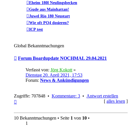
Eheim 180l Neulingsbecken
Gude aus Mainhattan!
Juwel Rio 180 Neustart
Wie oft PO4 dosieren?
ICP test
Global Bekanntmachungen
Forum Boardupdate NOCHMAL 29.04.2021
Verfasst von:
Jörg Kokott
»
Dienstag 20. April 2021, 17:53
Forum:
News & Ankündigungen
Zugriffe: 707848 •
Kommentare: 3
•
Antwort erstellen
Nach
[
alles lesen
]
oben
10 Bekanntmachungen • Seite
1
von
10
•
1