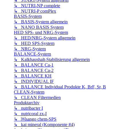
↳ START-System allgemein
↳ NUTRI-NP complete
↳ NUTRI-P comPlex
BASIS-System
↳ BASIS-System allgemein
↳ NANO BASIS System
HED SPS- und NRG-System
↳ HED/NRG-System allgemein
↳ HED SPS-System
↳ NRG-System
BALANCE-System
↳ Kalkhaushalt-Stabilisierung allgemein
↳ BALANCE Ca-1
↳ BALANCE Ca-2
↳ BALANCE KH
↳ INDIVIDUAL IF
↳ BALANCE Individual Produkte K, BrF, Sr, B
CLEAN-System
↳ CLEAN Filtermedien
Produktarchiv
↳ nutribacter I
↳ nutricoral zx-I
↳ ￼sango chem-SPS
↳ kai mineral (Komponente #4)