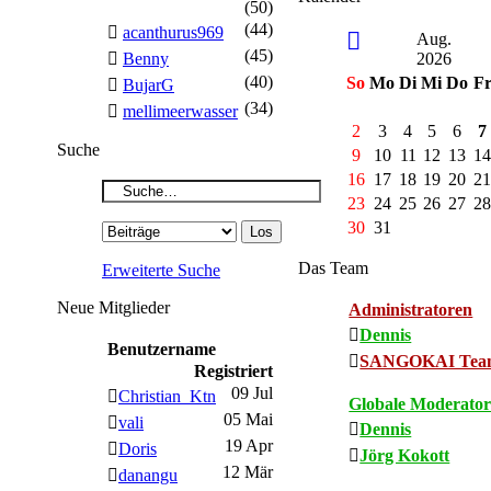
(50)
(44)
acanthurus969
Aug.
(45)
Benny
2026
(40)
So
Mo
Di
Mi
Do
F
BujarG
(34)
mellimeerwasser
2
3
4
5
6
7
Suche
9
10
11
12
13
1
16
17
18
19
20
2
23
24
25
26
27
2
30
31
Das Team
Erweiterte Suche
Neue Mitglieder
Administratoren
Dennis
Benutzername
SANGOKAI Tea
Registriert
09 Jul
Christian_Ktn
Globale Moderato
05 Mai
vali
Dennis
19 Apr
Doris
Jörg Kokott
12 Mär
danangu