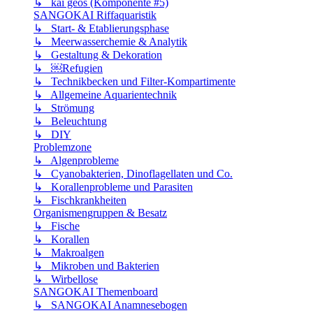
↳ kai geos (Komponente #5)
SANGOKAI Riffaquaristik
↳ Start- & Etablierungsphase
↳ Meerwasserchemie & Analytik
↳ Gestaltung & Dekoration
↳ ￼Refugien
↳ Technikbecken und Filter-Kompartimente
↳ Allgemeine Aquarientechnik
↳ Strömung
↳ Beleuchtung
↳ DIY
Problemzone
↳ Algenprobleme
↳ Cyanobakterien, Dinoflagellaten und Co.
↳ Korallenprobleme und Parasiten
↳ Fischkrankheiten
Organismengruppen & Besatz
↳ Fische
↳ Korallen
↳ Makroalgen
↳ Mikroben und Bakterien
↳ Wirbellose
SANGOKAI Themenboard
↳ SANGOKAI Anamnesebogen