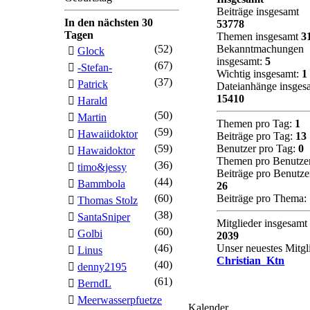
Beiträge insgesamt
In den nächsten 30
53778
Tagen
Themen insgesamt
3
(52)
Bekanntmachungen
Glock
insgesamt:
5
(67)
-Stefan-
Wichtig insgesamt:
1
(37)
Patrick
Dateianhänge insges
15410
Harald
(50)
Martin
Themen pro Tag:
1
(59)
Hawaiidoktor
Beiträge pro Tag:
13
(59)
Benutzer pro Tag:
0
Hawaidoktor
Themen pro Benutze
(36)
timo&jessy
Beiträge pro Benutze
(44)
Bammbola
26
(60)
Beiträge pro Thema:
Thomas Stolz
(38)
SantaSniper
Mitglieder insgesamt
(60)
Golbi
2039
(46)
Unser neuestes Mitgl
Linus
Christian_Ktn
(40)
denny2195
(61)
BerndL
Meerwasserpfuetze
Kalender