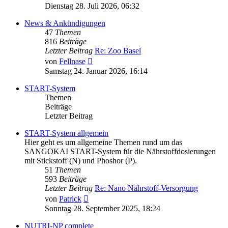
Beitrag
Dienstag 28. Juli 2026, 06:32
News & Ankündigungen
47
Themen
816
Beiträge
Letzter Beitrag
Re: Zoo Basel
Neuester
von
Fellnase
Beitrag
Samstag 24. Januar 2026, 16:14
START-System
Themen
Beiträge
Letzter Beitrag
START-System allgemein
Hier geht es um allgemeine Themen rund um das
SANGOKAI START-System für die Nährstoffdosierungen
mit Stickstoff (N) und Phoshor (P).
51
Themen
593
Beiträge
Letzter Beitrag
Re: Nano Nährstoff-Versorgung
Neuester
von
Patrick
Beitrag
Sonntag 28. September 2025, 18:24
NUTRI-NP complete