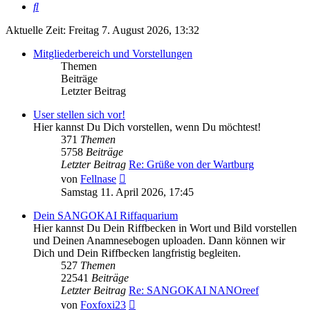
Suche
Aktuelle Zeit: Freitag 7. August 2026, 13:32
Mitgliederbereich und Vorstellungen
Themen
Beiträge
Letzter Beitrag
User stellen sich vor!
Hier kannst Du Dich vorstellen, wenn Du möchtest!
371
Themen
5758
Beiträge
Letzter Beitrag
Re: Grüße von der Wartburg
Neuester
von
Fellnase
Beitrag
Samstag 11. April 2026, 17:45
Dein SANGOKAI Riffaquarium
Hier kannst Du Dein Riffbecken in Wort und Bild vorstellen
und Deinen Anamnesebogen uploaden. Dann können wir
Dich und Dein Riffbecken langfristig begleiten.
527
Themen
22541
Beiträge
Letzter Beitrag
Re: SANGOKAI NANOreef
Neuester
von
Foxfoxi23