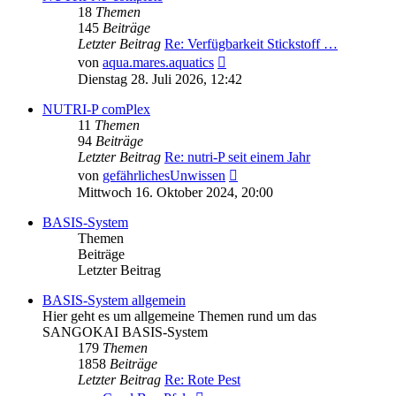
18
Themen
145
Beiträge
Letzter Beitrag
Re: Verfügbarkeit Stickstoff …
Neuester
von
aqua.mares.aquatics
Beitrag
Dienstag 28. Juli 2026, 12:42
NUTRI-P comPlex
11
Themen
94
Beiträge
Letzter Beitrag
Re: nutri-P seit einem Jahr
Neuester
von
gefährlichesUnwissen
Beitrag
Mittwoch 16. Oktober 2024, 20:00
BASIS-System
Themen
Beiträge
Letzter Beitrag
BASIS-System allgemein
Hier geht es um allgemeine Themen rund um das
SANGOKAI BASIS-System
179
Themen
1858
Beiträge
Letzter Beitrag
Re: Rote Pest
Neuester