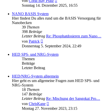
von
Coral Bay Pfalz
Beitrag
Sonntag 14. Dezember 2025, 16:55
NANO BASIS System
Hier findest Du alles rund um die BASIS Versorgung für
Nanobecken
39
Themen
398
Beiträge
Letzter Beitrag
Re: Phosphatdosieren zum Nano…
Neuester
von
Patrick
Beitrag
Donnerstag 5. September 2024, 22:49
HED SPS- und NRG-System
Themen
Beiträge
Letzter Beitrag
HED/NRG-System allgemein
Hier geht es um allgemeine Fragen zum HED SPS- und
NRG-System
18
Themen
147
Beiträge
Letzter Beitrag
Re: Mischung der Sangokai Pro…
Neuester
von
ChrisKane
Beitrag
Montag 27. November 2023, 23:15