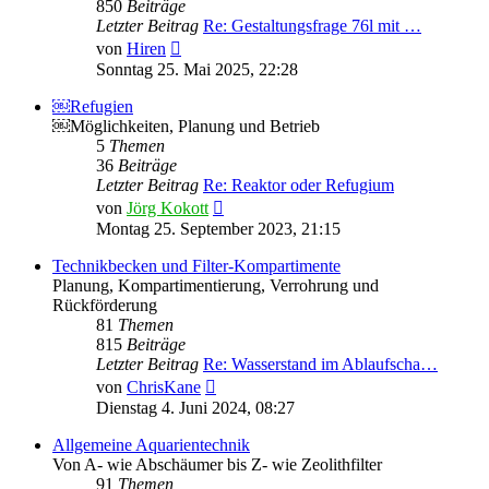
850
Beiträge
Letzter Beitrag
Re: Gestaltungsfrage 76l mit …
Neuester
von
Hiren
Beitrag
Sonntag 25. Mai 2025, 22:28
￼Refugien
￼Möglichkeiten, Planung und Betrieb
5
Themen
36
Beiträge
Letzter Beitrag
Re: Reaktor oder Refugium
Neuester
von
Jörg Kokott
Beitrag
Montag 25. September 2023, 21:15
Technikbecken und Filter-Kompartimente
Planung, Kompartimentierung, Verrohrung und
Rückförderung
81
Themen
815
Beiträge
Letzter Beitrag
Re: Wasserstand im Ablaufscha…
Neuester
von
ChrisKane
Beitrag
Dienstag 4. Juni 2024, 08:27
Allgemeine Aquarientechnik
Von A- wie Abschäumer bis Z- wie Zeolithfilter
91
Themen