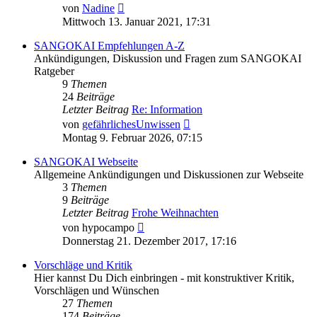
Neuester
von
Nadine
Beitrag
Mittwoch 13. Januar 2021, 17:31
SANGOKAI Empfehlungen A-Z
Ankündigungen, Diskussion und Fragen zum SANGOKAI
Ratgeber
9
Themen
24
Beiträge
Letzter Beitrag
Re: Information
Neuester
von
gefährlichesUnwissen
Beitrag
Montag 9. Februar 2026, 07:15
SANGOKAI Webseite
Allgemeine Ankündigungen und Diskussionen zur Webseite
3
Themen
9
Beiträge
Letzter Beitrag
Frohe Weihnachten
Neuester
von
hypocampo
Beitrag
Donnerstag 21. Dezember 2017, 17:16
Vorschläge und Kritik
Hier kannst Du Dich einbringen - mit konstruktiver Kritik,
Vorschlägen und Wünschen
27
Themen
174
Beiträge