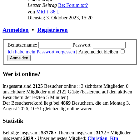
Letzter Beitrag
Re: Forum tot?
Neuester
von
Michi_86
Beitrag
Dienstag 3. Oktober 2023, 15:20
Anmelden
•
Registrieren
Benutzername:
Passwort:
Ich habe mein Passwort vergessen
|
Angemeldet bleiben
Wer ist online?
Insgesamt sind
2125
Besucher online :: 3 sichtbare Mitglieder, 0
unsichtbare Mitglieder und 2122 Gäste (basierend auf den aktiven
Besuchern der letzten 5 Minuten)
Der Besucherrekord liegt bei
4869
Besuchern, die am Montag 3.
August 2026, 10:51 gleichzeitig online waren.
Statistik
Beiträge insgesamt
53778
• Themen insgesamt
3172
• Mitglieder
insgesamt
2039
• Unser neuestes Mitglied:
Christian_Ktn