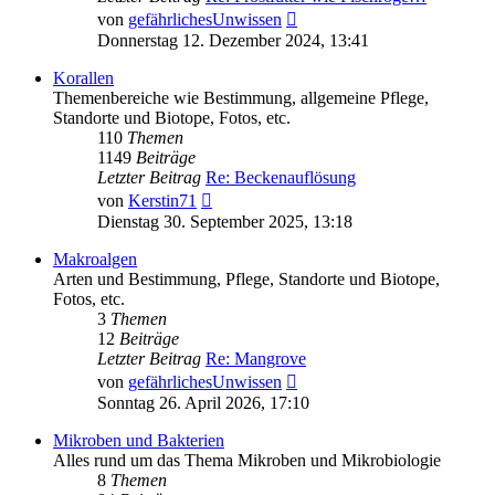
Neuester
von
gefährlichesUnwissen
Beitrag
Donnerstag 12. Dezember 2024, 13:41
Korallen
Themenbereiche wie Bestimmung, allgemeine Pflege,
Standorte und Biotope, Fotos, etc.
110
Themen
1149
Beiträge
Letzter Beitrag
Re: Beckenauflösung
Neuester
von
Kerstin71
Beitrag
Dienstag 30. September 2025, 13:18
Makroalgen
Arten und Bestimmung, Pflege, Standorte und Biotope,
Fotos, etc.
3
Themen
12
Beiträge
Letzter Beitrag
Re: Mangrove
Neuester
von
gefährlichesUnwissen
Beitrag
Sonntag 26. April 2026, 17:10
Mikroben und Bakterien
Alles rund um das Thema Mikroben und Mikrobiologie
8
Themen