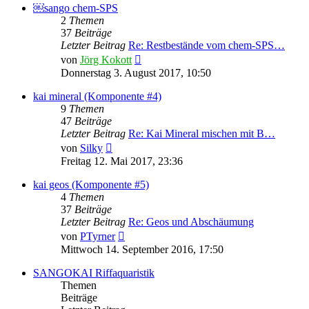
￼sango chem-SPS
2
Themen
37
Beiträge
Letzter Beitrag
Re: Restbestände vom chem-SPS…
Neuester
von
Jörg Kokott
Beitrag
Donnerstag 3. August 2017, 10:50
kai mineral (Komponente #4)
9
Themen
47
Beiträge
Letzter Beitrag
Re: Kai Mineral mischen mit B…
Neuester
von
Silky
Beitrag
Freitag 12. Mai 2017, 23:36
kai geos (Komponente #5)
4
Themen
37
Beiträge
Letzter Beitrag
Re: Geos und Abschäumung
Neuester
von
PTyrner
Beitrag
Mittwoch 14. September 2016, 17:50
SANGOKAI Riffaquaristik
Themen
Beiträge