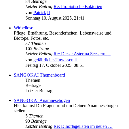
84
Beiträge
Letzter Beitrag
Re: Probiotische Bakterien
Neuester
von
Patrick
Beitrag
Sonntag 10. August 2025, 21:41
Wirbellose
Pflege, Ernährung, Besonderheiten, Lebensweise und
Biotope, Fotos, etc.
37
Themen
165
Beiträge
Letzter Beitrag
Re: Dieser Asterina Seestern …
Neuester
von
gefährlichesUnwissen
Beitrag
Freitag 17. Oktober 2025, 08:51
SANGOKAI Themenboard
Themen
Beiträge
Letzter Beitrag
SANGOKAI Anamnesebogen
Hier kannst Du Fragen rund um Deinen Anamnesebogen
stellen
5
Themen
90
Beiträge
Letzter Beitrag
Re: Dinoflagellaten im neuen …