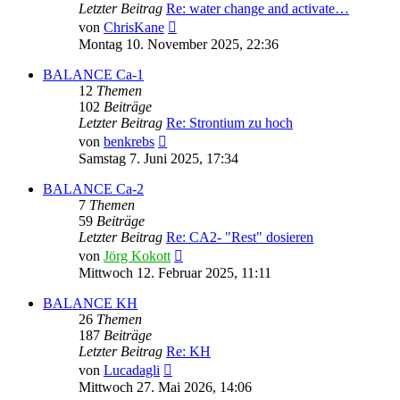
Letzter Beitrag
Re: water change and activate…
Neuester
von
ChrisKane
Beitrag
Montag 10. November 2025, 22:36
BALANCE Ca-1
12
Themen
102
Beiträge
Letzter Beitrag
Re: Strontium zu hoch
Neuester
von
benkrebs
Beitrag
Samstag 7. Juni 2025, 17:34
BALANCE Ca-2
7
Themen
59
Beiträge
Letzter Beitrag
Re: CA2- "Rest" dosieren
Neuester
von
Jörg Kokott
Beitrag
Mittwoch 12. Februar 2025, 11:11
BALANCE KH
26
Themen
187
Beiträge
Letzter Beitrag
Re: KH
Neuester
von
Lucadagli
Beitrag
Mittwoch 27. Mai 2026, 14:06