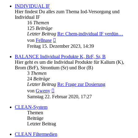
INDIVIDUAL IF
Hier findest Du alles zum Thema Iod-Versorgung und
Individual IF
16
Themen
125
Beiträge
Letzter Beitrag
Re: Chem-individual IF verdün…
Neuester
von
Fellnase
Beitrag
Freitag 15. Dezember 2023, 14:39
BALANCE Individual Produkte K, BrF, Sr, B
Hier geht es um die Individual Produkte für Kalium (K),
Brom (BrF), Strontium (Sr) und Bor (B)
3
Themen
24
Beiträge
Letzter Beitrag
Re: Frage zur Dosierung
Neuester
von
Gweny
Beitrag
Samstag 22. Februar 2020, 17:27
CLEAN-System
Themen
Beiträge
Letzter Beitrag
CLEAN Filtermedien