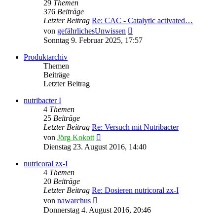
29
Themen
376
Beiträge
Letzter Beitrag
Re: CAC - Catalytic activated…
Neuester
von
gefährlichesUnwissen
Beitrag
Sonntag 9. Februar 2025, 17:57
Produktarchiv
Themen
Beiträge
Letzter Beitrag
nutribacter I
4
Themen
25
Beiträge
Letzter Beitrag
Re: Versuch mit Nutribacter
Neuester
von
Jörg Kokott
Beitrag
Dienstag 23. August 2016, 14:40
nutricoral zx-I
4
Themen
20
Beiträge
Letzter Beitrag
Re: Dosieren nutricoral zx-I
Neuester
von
nawarchus
Beitrag
Donnerstag 4. August 2016, 20:46