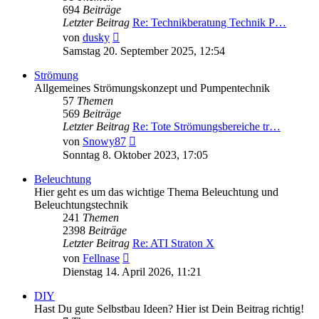
694
Beiträge
Letzter Beitrag
Re: Technikberatung Technik P…
Neuester
von
dusky
Beitrag
Samstag 20. September 2025, 12:54
Strömung
Allgemeines Strömungskonzept und Pumpentechnik
57
Themen
569
Beiträge
Letzter Beitrag
Re: Tote Strömungsbereiche tr…
Neuester
von
Snowy87
Beitrag
Sonntag 8. Oktober 2023, 17:05
Beleuchtung
Hier geht es um das wichtige Thema Beleuchtung und
Beleuchtungstechnik
241
Themen
2398
Beiträge
Letzter Beitrag
Re: ATI Straton X
Neuester
von
Fellnase
Beitrag
Dienstag 14. April 2026, 11:21
DIY
Hast Du gute Selbstbau Ideen? Hier ist Dein Beitrag richtig!