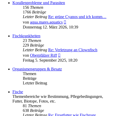
Korallenprobleme und Parasiten
156
Themen
1766
Beiträge
Letzter Beitrag
Re: grüne Cyanos und ich komm…
Neuester
von
aqua.mares.aquatics
Beitrag
Donnerstag 12. März 2026, 10:39
Fischkrankheiten
23
Themen
229
Beiträge
Letzter Beitrag
Re: Verletzung an Clownfisch
Neuester
von
Oberpfälzer Riff
Beitrag
Freitag 5. September 2025, 18:20
Organismengruppen & Besatz
Themen
Beiträge
Letzter Beitrag
Fische
Themenbereiche wie Bestimmung, Pflegebedingungen,
Futter, Biotope, Fotos, etc.
81
Themen
638
Beiträge
Letzter Beitrag
Re: Frostfutter wie Fischroge…