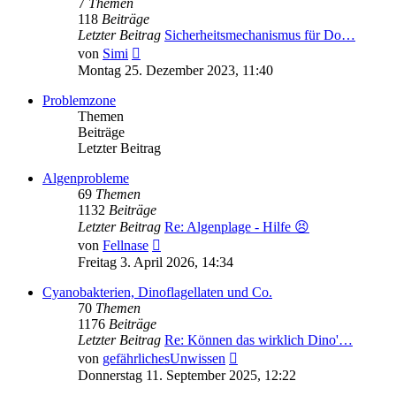
7
Themen
118
Beiträge
Letzter Beitrag
Sicherheitsmechanismus für Do…
Neuester
von
Simi
Beitrag
Montag 25. Dezember 2023, 11:40
Problemzone
Themen
Beiträge
Letzter Beitrag
Algenprobleme
69
Themen
1132
Beiträge
Letzter Beitrag
Re: Algenplage - Hilfe 😣
Neuester
von
Fellnase
Beitrag
Freitag 3. April 2026, 14:34
Cyanobakterien, Dinoflagellaten und Co.
70
Themen
1176
Beiträge
Letzter Beitrag
Re: Können das wirklich Dino'…
Neuester
von
gefährlichesUnwissen
Beitrag
Donnerstag 11. September 2025, 12:22