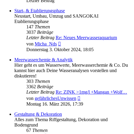
Letzter Beitrag
Start- & Etablierungsphase
Neustart, Umbau, Umzug und SANGOKAI
Etablierungsphase
147
Themen
3037
Beiträge
Letzter Beitrag
Re: Neues Meerwasseraquarium
Neuester
von
Micha_Nds
Beitrag
Donnerstag 3. Oktober 2024, 18:05
Meerwasserchemie & Analytik
Hier geht es um Wasserwerte, Meerwasserchemie & Co. Du
kannst hier auch Deine Wasseranalysen vorstellen und
diskutieren!
303
Themen
3362
Beiträge
Letzter Beitrag
Re: ZINK >1mg/l +Mangan +Wolf…
Neuester
von
gefährlichesUnwissen
Beitrag
Montag 16. März 2026, 17:39
Gestaltung & Dekoration
Alles zum Thema Riffgestaltung, Dekoration und
Bodengrund
67
Themen