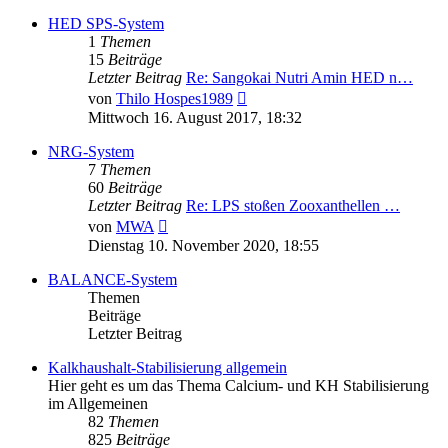
HED SPS-System
1
Themen
15
Beiträge
Letzter Beitrag
Re: Sangokai Nutri Amin HED n…
Neuester
von
Thilo Hospes1989
Beitrag
Mittwoch 16. August 2017, 18:32
NRG-System
7
Themen
60
Beiträge
Letzter Beitrag
Re: LPS stoßen Zooxanthellen …
Neuester
von
MWA
Beitrag
Dienstag 10. November 2020, 18:55
BALANCE-System
Themen
Beiträge
Letzter Beitrag
Kalkhaushalt-Stabilisierung allgemein
Hier geht es um das Thema Calcium- und KH Stabilisierung
im Allgemeinen
82
Themen
825
Beiträge