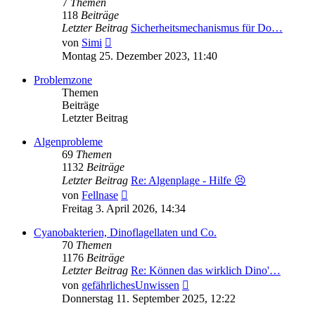
7
Themen
118
Beiträge
Letzter Beitrag
Sicherheitsmechanismus für Do…
Neuester
von
Simi
Beitrag
Montag 25. Dezember 2023, 11:40
Problemzone
Themen
Beiträge
Letzter Beitrag
Algenprobleme
69
Themen
1132
Beiträge
Letzter Beitrag
Re: Algenplage - Hilfe 😣
Neuester
von
Fellnase
Beitrag
Freitag 3. April 2026, 14:34
Cyanobakterien, Dinoflagellaten und Co.
70
Themen
1176
Beiträge
Letzter Beitrag
Re: Können das wirklich Dino'…
Neuester
von
gefährlichesUnwissen
Beitrag
Donnerstag 11. September 2025, 12:22