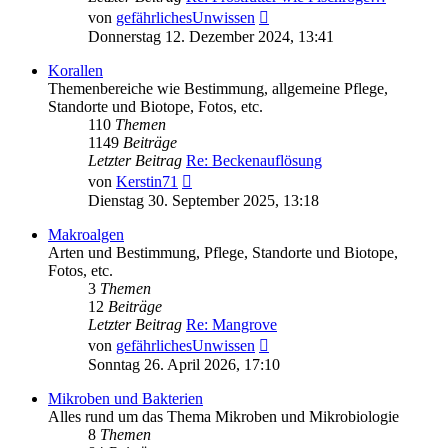
Neuester
von
gefährlichesUnwissen
Beitrag
Donnerstag 12. Dezember 2024, 13:41
Korallen
Themenbereiche wie Bestimmung, allgemeine Pflege,
Standorte und Biotope, Fotos, etc.
110
Themen
1149
Beiträge
Letzter Beitrag
Re: Beckenauflösung
Neuester
von
Kerstin71
Beitrag
Dienstag 30. September 2025, 13:18
Makroalgen
Arten und Bestimmung, Pflege, Standorte und Biotope,
Fotos, etc.
3
Themen
12
Beiträge
Letzter Beitrag
Re: Mangrove
Neuester
von
gefährlichesUnwissen
Beitrag
Sonntag 26. April 2026, 17:10
Mikroben und Bakterien
Alles rund um das Thema Mikroben und Mikrobiologie
8
Themen