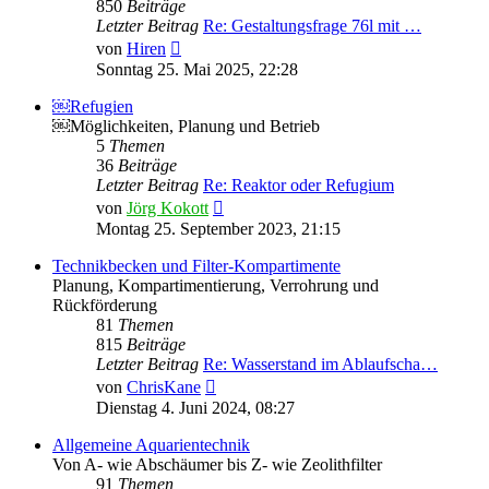
850
Beiträge
Letzter Beitrag
Re: Gestaltungsfrage 76l mit …
Neuester
von
Hiren
Beitrag
Sonntag 25. Mai 2025, 22:28
￼Refugien
￼Möglichkeiten, Planung und Betrieb
5
Themen
36
Beiträge
Letzter Beitrag
Re: Reaktor oder Refugium
Neuester
von
Jörg Kokott
Beitrag
Montag 25. September 2023, 21:15
Technikbecken und Filter-Kompartimente
Planung, Kompartimentierung, Verrohrung und
Rückförderung
81
Themen
815
Beiträge
Letzter Beitrag
Re: Wasserstand im Ablaufscha…
Neuester
von
ChrisKane
Beitrag
Dienstag 4. Juni 2024, 08:27
Allgemeine Aquarientechnik
Von A- wie Abschäumer bis Z- wie Zeolithfilter
91
Themen