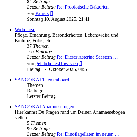
84
Beiträge
Letzter Beitrag
Re: Probiotische Bakterien
Neuester
von
Patrick
Beitrag
Sonntag 10. August 2025, 21:41
Wirbellose
Pflege, Ernährung, Besonderheiten, Lebensweise und
Biotope, Fotos, etc.
37
Themen
165
Beiträge
Letzter Beitrag
Re: Dieser Asterina Seestern …
Neuester
von
gefährlichesUnwissen
Beitrag
Freitag 17. Oktober 2025, 08:51
SANGOKAI Themenboard
Themen
Beiträge
Letzter Beitrag
SANGOKAI Anamnesebogen
Hier kannst Du Fragen rund um Deinen Anamnesebogen
stellen
5
Themen
90
Beiträge
Letzter Beitrag
Re: Dinoflagellaten im neuen …