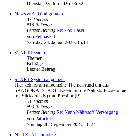
Beitrag
Dienstag 28. Juli 2026, 06:32
News & Ankündigungen
47
Themen
816
Beiträge
Letzter Beitrag
Re: Zoo Basel
Neuester
von
Fellnase
Beitrag
Samstag 24. Januar 2026, 16:14
START-System
Themen
Beiträge
Letzter Beitrag
START-System allgemein
Hier geht es um allgemeine Themen rund um das
SANGOKAI START-System für die Nährstoffdosierungen
mit Stickstoff (N) und Phoshor (P).
51
Themen
593
Beiträge
Letzter Beitrag
Re: Nano Nährstoff-Versorgung
Neuester
von
Patrick
Beitrag
Sonntag 28. September 2025, 18:24
NUTRI-NP complete