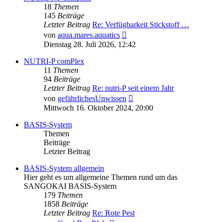
18
Themen
145
Beiträge
Letzter Beitrag
Re: Verfügbarkeit Stickstoff …
Neuester
von
aqua.mares.aquatics
Beitrag
Dienstag 28. Juli 2026, 12:42
NUTRI-P comPlex
11
Themen
94
Beiträge
Letzter Beitrag
Re: nutri-P seit einem Jahr
Neuester
von
gefährlichesUnwissen
Beitrag
Mittwoch 16. Oktober 2024, 20:00
BASIS-System
Themen
Beiträge
Letzter Beitrag
BASIS-System allgemein
Hier geht es um allgemeine Themen rund um das
SANGOKAI BASIS-System
179
Themen
1858
Beiträge
Letzter Beitrag
Re: Rote Pest
Neuester