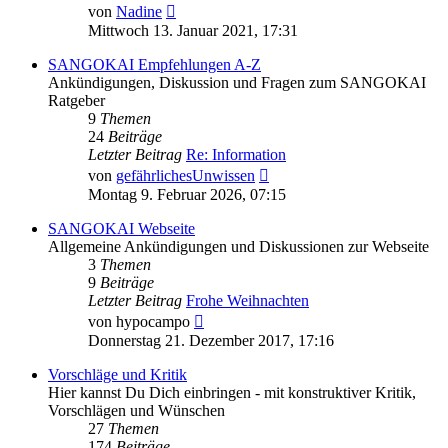
Neuester
von
Nadine
Beitrag
Mittwoch 13. Januar 2021, 17:31
SANGOKAI Empfehlungen A-Z
Ankündigungen, Diskussion und Fragen zum SANGOKAI
Ratgeber
9
Themen
24
Beiträge
Letzter Beitrag
Re: Information
Neuester
von
gefährlichesUnwissen
Beitrag
Montag 9. Februar 2026, 07:15
SANGOKAI Webseite
Allgemeine Ankündigungen und Diskussionen zur Webseite
3
Themen
9
Beiträge
Letzter Beitrag
Frohe Weihnachten
Neuester
von
hypocampo
Beitrag
Donnerstag 21. Dezember 2017, 17:16
Vorschläge und Kritik
Hier kannst Du Dich einbringen - mit konstruktiver Kritik,
Vorschlägen und Wünschen
27
Themen
174
Beiträge