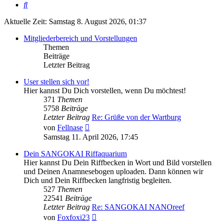
Suche
Aktuelle Zeit: Samstag 8. August 2026, 01:37
Mitgliederbereich und Vorstellungen
Themen
Beiträge
Letzter Beitrag
User stellen sich vor!
Hier kannst Du Dich vorstellen, wenn Du möchtest!
371
Themen
5758
Beiträge
Letzter Beitrag
Re: Grüße von der Wartburg
Neuester
von
Fellnase
Beitrag
Samstag 11. April 2026, 17:45
Dein SANGOKAI Riffaquarium
Hier kannst Du Dein Riffbecken in Wort und Bild vorstellen
und Deinen Anamnesebogen uploaden. Dann können wir
Dich und Dein Riffbecken langfristig begleiten.
527
Themen
22541
Beiträge
Letzter Beitrag
Re: SANGOKAI NANOreef
Neuester
von
Foxfoxi23