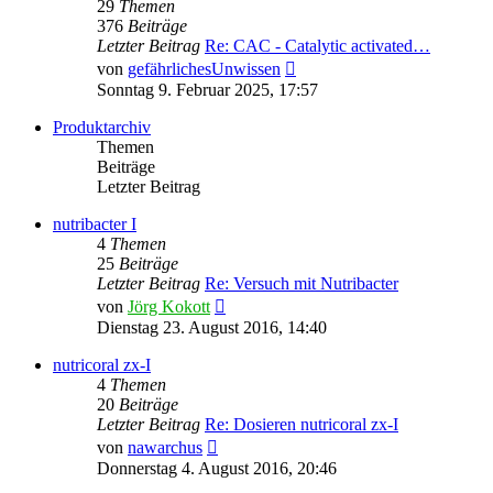
29
Themen
376
Beiträge
Letzter Beitrag
Re: CAC - Catalytic activated…
Neuester
von
gefährlichesUnwissen
Beitrag
Sonntag 9. Februar 2025, 17:57
Produktarchiv
Themen
Beiträge
Letzter Beitrag
nutribacter I
4
Themen
25
Beiträge
Letzter Beitrag
Re: Versuch mit Nutribacter
Neuester
von
Jörg Kokott
Beitrag
Dienstag 23. August 2016, 14:40
nutricoral zx-I
4
Themen
20
Beiträge
Letzter Beitrag
Re: Dosieren nutricoral zx-I
Neuester
von
nawarchus
Beitrag
Donnerstag 4. August 2016, 20:46