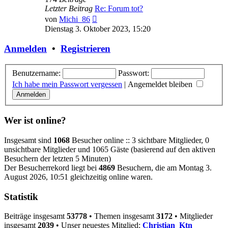
Letzter Beitrag
Re: Forum tot?
Neuester
von
Michi_86
Beitrag
Dienstag 3. Oktober 2023, 15:20
Anmelden
•
Registrieren
Benutzername:
Passwort:
Ich habe mein Passwort vergessen
|
Angemeldet bleiben
Wer ist online?
Insgesamt sind
1068
Besucher online :: 3 sichtbare Mitglieder, 0
unsichtbare Mitglieder und 1065 Gäste (basierend auf den aktiven
Besuchern der letzten 5 Minuten)
Der Besucherrekord liegt bei
4869
Besuchern, die am Montag 3.
August 2026, 10:51 gleichzeitig online waren.
Statistik
Beiträge insgesamt
53778
• Themen insgesamt
3172
• Mitglieder
insgesamt
2039
• Unser neuestes Mitglied:
Christian_Ktn