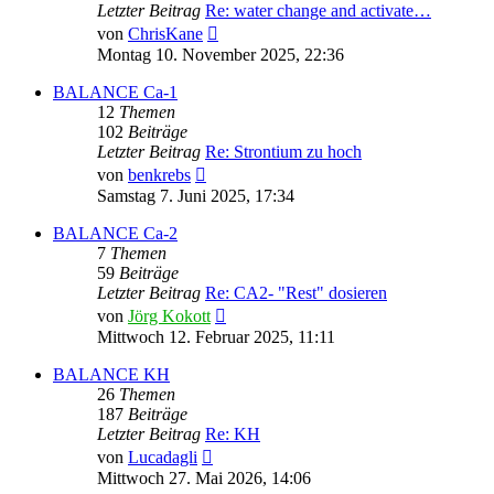
Letzter Beitrag
Re: water change and activate…
Neuester
von
ChrisKane
Beitrag
Montag 10. November 2025, 22:36
BALANCE Ca-1
12
Themen
102
Beiträge
Letzter Beitrag
Re: Strontium zu hoch
Neuester
von
benkrebs
Beitrag
Samstag 7. Juni 2025, 17:34
BALANCE Ca-2
7
Themen
59
Beiträge
Letzter Beitrag
Re: CA2- "Rest" dosieren
Neuester
von
Jörg Kokott
Beitrag
Mittwoch 12. Februar 2025, 11:11
BALANCE KH
26
Themen
187
Beiträge
Letzter Beitrag
Re: KH
Neuester
von
Lucadagli
Beitrag
Mittwoch 27. Mai 2026, 14:06