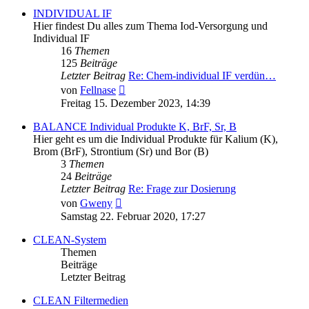
INDIVIDUAL IF
Hier findest Du alles zum Thema Iod-Versorgung und
Individual IF
16
Themen
125
Beiträge
Letzter Beitrag
Re: Chem-individual IF verdün…
Neuester
von
Fellnase
Beitrag
Freitag 15. Dezember 2023, 14:39
BALANCE Individual Produkte K, BrF, Sr, B
Hier geht es um die Individual Produkte für Kalium (K),
Brom (BrF), Strontium (Sr) und Bor (B)
3
Themen
24
Beiträge
Letzter Beitrag
Re: Frage zur Dosierung
Neuester
von
Gweny
Beitrag
Samstag 22. Februar 2020, 17:27
CLEAN-System
Themen
Beiträge
Letzter Beitrag
CLEAN Filtermedien