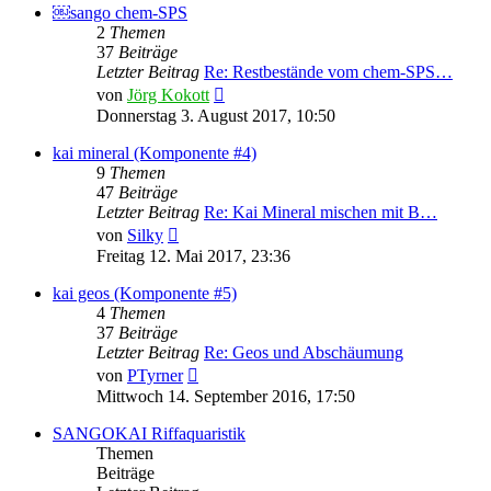
￼sango chem-SPS
2
Themen
37
Beiträge
Letzter Beitrag
Re: Restbestände vom chem-SPS…
Neuester
von
Jörg Kokott
Beitrag
Donnerstag 3. August 2017, 10:50
kai mineral (Komponente #4)
9
Themen
47
Beiträge
Letzter Beitrag
Re: Kai Mineral mischen mit B…
Neuester
von
Silky
Beitrag
Freitag 12. Mai 2017, 23:36
kai geos (Komponente #5)
4
Themen
37
Beiträge
Letzter Beitrag
Re: Geos und Abschäumung
Neuester
von
PTyrner
Beitrag
Mittwoch 14. September 2016, 17:50
SANGOKAI Riffaquaristik
Themen
Beiträge