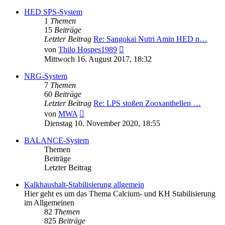
HED SPS-System
1
Themen
15
Beiträge
Letzter Beitrag
Re: Sangokai Nutri Amin HED n…
Neuester
von
Thilo Hospes1989
Beitrag
Mittwoch 16. August 2017, 18:32
NRG-System
7
Themen
60
Beiträge
Letzter Beitrag
Re: LPS stoßen Zooxanthellen …
Neuester
von
MWA
Beitrag
Dienstag 10. November 2020, 18:55
BALANCE-System
Themen
Beiträge
Letzter Beitrag
Kalkhaushalt-Stabilisierung allgemein
Hier geht es um das Thema Calcium- und KH Stabilisierung
im Allgemeinen
82
Themen
825
Beiträge