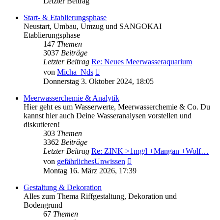
Letzter Beitrag
Start- & Etablierungsphase
Neustart, Umbau, Umzug und SANGOKAI
Etablierungsphase
147
Themen
3037
Beiträge
Letzter Beitrag
Re: Neues Meerwasseraquarium
Neuester
von
Micha_Nds
Beitrag
Donnerstag 3. Oktober 2024, 18:05
Meerwasserchemie & Analytik
Hier geht es um Wasserwerte, Meerwasserchemie & Co. Du
kannst hier auch Deine Wasseranalysen vorstellen und
diskutieren!
303
Themen
3362
Beiträge
Letzter Beitrag
Re: ZINK >1mg/l +Mangan +Wolf…
Neuester
von
gefährlichesUnwissen
Beitrag
Montag 16. März 2026, 17:39
Gestaltung & Dekoration
Alles zum Thema Riffgestaltung, Dekoration und
Bodengrund
67
Themen