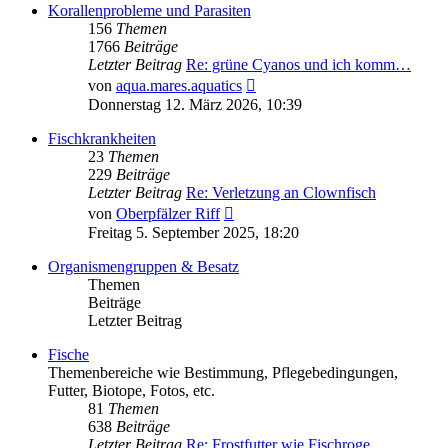
Korallenprobleme und Parasiten
156
Themen
1766
Beiträge
Letzter Beitrag
Re: grüne Cyanos und ich komm…
Neuester
von
aqua.mares.aquatics
Beitrag
Donnerstag 12. März 2026, 10:39
Fischkrankheiten
23
Themen
229
Beiträge
Letzter Beitrag
Re: Verletzung an Clownfisch
Neuester
von
Oberpfälzer Riff
Beitrag
Freitag 5. September 2025, 18:20
Organismengruppen & Besatz
Themen
Beiträge
Letzter Beitrag
Fische
Themenbereiche wie Bestimmung, Pflegebedingungen,
Futter, Biotope, Fotos, etc.
81
Themen
638
Beiträge
Letzter Beitrag
Re: Frostfutter wie Fischroge…