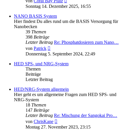
von
Coral Bay Pfalz
Beitrag
Sonntag 14. Dezember 2025, 16:55
NANO BASIS System
Hier findest Du alles rund um die BASIS Versorgung für
Nanobecken
39
Themen
398
Beiträge
Letzter Beitrag
Re: Phosphatdosieren zum Nano…
Neuester
von
Patrick
Beitrag
Donnerstag 5. September 2024, 22:49
HED SPS- und NRG-System
Themen
Beiträge
Letzter Beitrag
HED/NRG-System allgemein
Hier geht es um allgemeine Fragen zum HED SPS- und
NRG-System
18
Themen
147
Beiträge
Letzter Beitrag
Re: Mischung der Sangokai Pro…
Neuester
von
ChrisKane
Beitrag
Montag 27. November 2023, 23:15