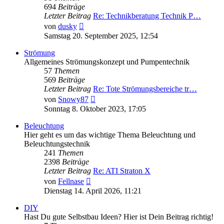
694
Beiträge
Letzter Beitrag
Re: Technikberatung Technik P…
Neuester
von
dusky
Beitrag
Samstag 20. September 2025, 12:54
Strömung
Allgemeines Strömungskonzept und Pumpentechnik
57
Themen
569
Beiträge
Letzter Beitrag
Re: Tote Strömungsbereiche tr…
Neuester
von
Snowy87
Beitrag
Sonntag 8. Oktober 2023, 17:05
Beleuchtung
Hier geht es um das wichtige Thema Beleuchtung und
Beleuchtungstechnik
241
Themen
2398
Beiträge
Letzter Beitrag
Re: ATI Straton X
Neuester
von
Fellnase
Beitrag
Dienstag 14. April 2026, 11:21
DIY
Hast Du gute Selbstbau Ideen? Hier ist Dein Beitrag richtig!