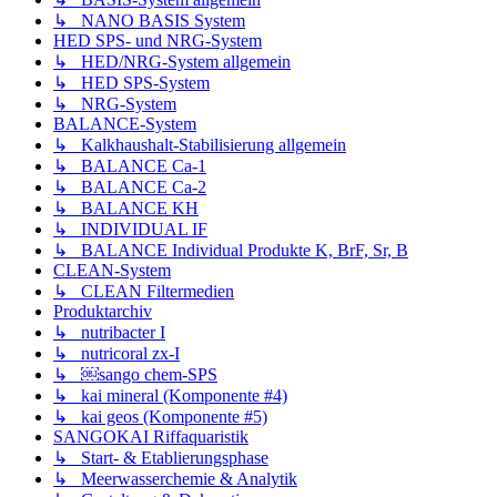
↳ NANO BASIS System
HED SPS- und NRG-System
↳ HED/NRG-System allgemein
↳ HED SPS-System
↳ NRG-System
BALANCE-System
↳ Kalkhaushalt-Stabilisierung allgemein
↳ BALANCE Ca-1
↳ BALANCE Ca-2
↳ BALANCE KH
↳ INDIVIDUAL IF
↳ BALANCE Individual Produkte K, BrF, Sr, B
CLEAN-System
↳ CLEAN Filtermedien
Produktarchiv
↳ nutribacter I
↳ nutricoral zx-I
↳ ￼sango chem-SPS
↳ kai mineral (Komponente #4)
↳ kai geos (Komponente #5)
SANGOKAI Riffaquaristik
↳ Start- & Etablierungsphase
↳ Meerwasserchemie & Analytik