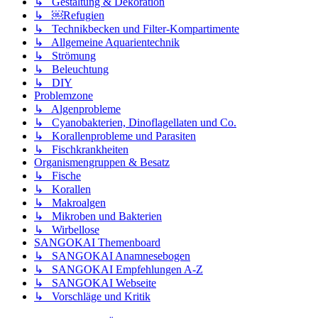
↳ Gestaltung & Dekoration
↳ ￼Refugien
↳ Technikbecken und Filter-Kompartimente
↳ Allgemeine Aquarientechnik
↳ Strömung
↳ Beleuchtung
↳ DIY
Problemzone
↳ Algenprobleme
↳ Cyanobakterien, Dinoflagellaten und Co.
↳ Korallenprobleme und Parasiten
↳ Fischkrankheiten
Organismengruppen & Besatz
↳ Fische
↳ Korallen
↳ Makroalgen
↳ Mikroben und Bakterien
↳ Wirbellose
SANGOKAI Themenboard
↳ SANGOKAI Anamnesebogen
↳ SANGOKAI Empfehlungen A-Z
↳ SANGOKAI Webseite
↳ Vorschläge und Kritik