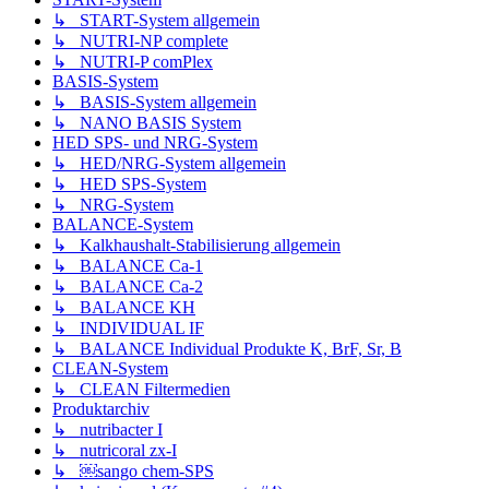
↳ START-System allgemein
↳ NUTRI-NP complete
↳ NUTRI-P comPlex
BASIS-System
↳ BASIS-System allgemein
↳ NANO BASIS System
HED SPS- und NRG-System
↳ HED/NRG-System allgemein
↳ HED SPS-System
↳ NRG-System
BALANCE-System
↳ Kalkhaushalt-Stabilisierung allgemein
↳ BALANCE Ca-1
↳ BALANCE Ca-2
↳ BALANCE KH
↳ INDIVIDUAL IF
↳ BALANCE Individual Produkte K, BrF, Sr, B
CLEAN-System
↳ CLEAN Filtermedien
Produktarchiv
↳ nutribacter I
↳ nutricoral zx-I
↳ ￼sango chem-SPS