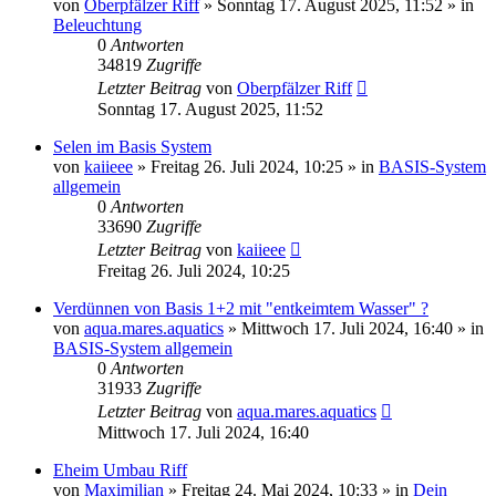
von
Oberpfälzer Riff
»
Sonntag 17. August 2025, 11:52
» in
Beleuchtung
0
Antworten
34819
Zugriffe
Letzter Beitrag
von
Oberpfälzer Riff
Sonntag 17. August 2025, 11:52
Selen im Basis System
von
kaiieee
»
Freitag 26. Juli 2024, 10:25
» in
BASIS-System
allgemein
0
Antworten
33690
Zugriffe
Letzter Beitrag
von
kaiieee
Freitag 26. Juli 2024, 10:25
Verdünnen von Basis 1+2 mit "entkeimtem Wasser" ?
von
aqua.mares.aquatics
»
Mittwoch 17. Juli 2024, 16:40
» in
BASIS-System allgemein
0
Antworten
31933
Zugriffe
Letzter Beitrag
von
aqua.mares.aquatics
Mittwoch 17. Juli 2024, 16:40
Eheim Umbau Riff
von
Maximilian
»
Freitag 24. Mai 2024, 10:33
» in
Dein