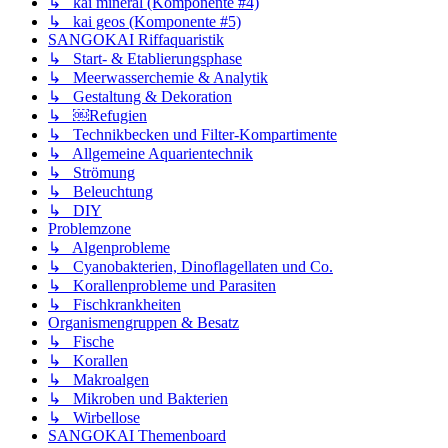
↳ kai mineral (Komponente #4)
↳ kai geos (Komponente #5)
SANGOKAI Riffaquaristik
↳ Start- & Etablierungsphase
↳ Meerwasserchemie & Analytik
↳ Gestaltung & Dekoration
↳ ￼Refugien
↳ Technikbecken und Filter-Kompartimente
↳ Allgemeine Aquarientechnik
↳ Strömung
↳ Beleuchtung
↳ DIY
Problemzone
↳ Algenprobleme
↳ Cyanobakterien, Dinoflagellaten und Co.
↳ Korallenprobleme und Parasiten
↳ Fischkrankheiten
Organismengruppen & Besatz
↳ Fische
↳ Korallen
↳ Makroalgen
↳ Mikroben und Bakterien
↳ Wirbellose
SANGOKAI Themenboard