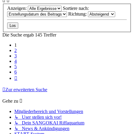
Anzeigen:
Sortiere nach:
Richtung:
Die Suche ergab 145 Treffer
1
2
3
4
5
6
Nächste
Zur erweiterten Suche
Gehe zu
Mitgliederbereich und Vorstellungen
↳ User stellen sich vor!
↳ Dein SANGOKAI Riffaquarium
↳ News & Ankündigungen
START-System