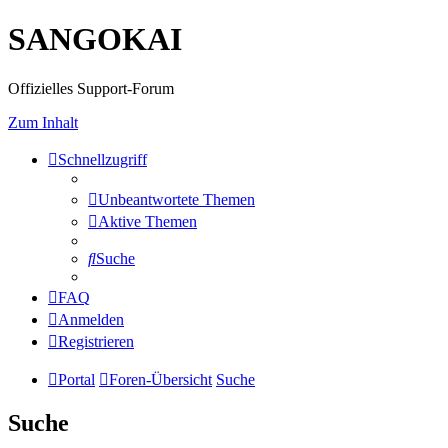
SANGOKAI
Offizielles Support-Forum
Zum Inhalt
Schnellzugriff
Unbeantwortete Themen
Aktive Themen
Suche
FAQ
Anmelden
Registrieren
Portal
Foren-Übersicht
Suche
Suche