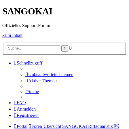
SANGOKAI
Offizielles Support-Forum
Zum Inhalt
Erweiterte
Suche
Suche
Schnellzugriff
Unbeantwortete Themen
Aktive Themen
Suche
FAQ
Anmelden
Registrieren
Portal
Foren-Übersicht
SANGOKAI Riffaquaristik
￼