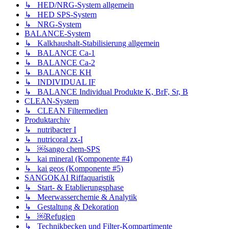
↳ HED/NRG-System allgemein
↳ HED SPS-System
↳ NRG-System
BALANCE-System
↳ Kalkhaushalt-Stabilisierung allgemein
↳ BALANCE Ca-1
↳ BALANCE Ca-2
↳ BALANCE KH
↳ INDIVIDUAL IF
↳ BALANCE Individual Produkte K, BrF, Sr, B
CLEAN-System
↳ CLEAN Filtermedien
Produktarchiv
↳ nutribacter I
↳ nutricoral zx-I
↳ ￼sango chem-SPS
↳ kai mineral (Komponente #4)
↳ kai geos (Komponente #5)
SANGOKAI Riffaquaristik
↳ Start- & Etablierungsphase
↳ Meerwasserchemie & Analytik
↳ Gestaltung & Dekoration
↳ ￼Refugien
↳ Technikbecken und Filter-Kompartimente