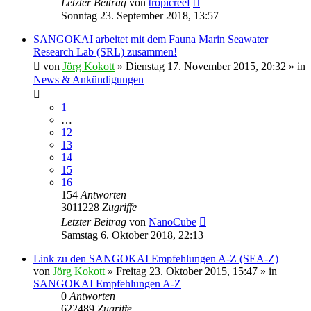
Letzter Beitrag
von
tropicreef
Sonntag 23. September 2018, 13:57
SANGOKAI arbeitet mit dem Fauna Marin Seawater
Research Lab (SRL) zusammen!
von
Jörg Kokott
»
Dienstag 17. November 2015, 20:32
» in
News & Ankündigungen
1
…
12
13
14
15
16
154
Antworten
3011228
Zugriffe
Letzter Beitrag
von
NanoCube
Samstag 6. Oktober 2018, 22:13
Link zu den SANGOKAI Empfehlungen A-Z (SEA-Z)
von
Jörg Kokott
»
Freitag 23. Oktober 2015, 15:47
» in
SANGOKAI Empfehlungen A-Z
0
Antworten
622489
Zugriffe