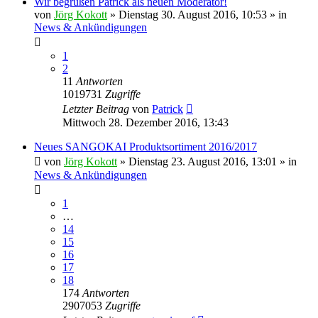
Wir begrüßen Patrick als neuen Moderator!
von
Jörg Kokott
»
Dienstag 30. August 2016, 10:53
» in
News & Ankündigungen
1
2
11
Antworten
1019731
Zugriffe
Letzter Beitrag
von
Patrick
Mittwoch 28. Dezember 2016, 13:43
Neues SANGOKAI Produktsortiment 2016/2017
von
Jörg Kokott
»
Dienstag 23. August 2016, 13:01
» in
News & Ankündigungen
1
…
14
15
16
17
18
174
Antworten
2907053
Zugriffe