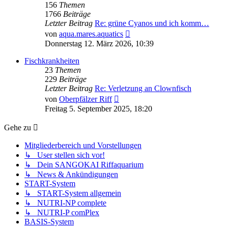
156
Themen
1766
Beiträge
Letzter Beitrag
Re: grüne Cyanos und ich komm…
Neuester
von
aqua.mares.aquatics
Beitrag
Donnerstag 12. März 2026, 10:39
Fischkrankheiten
23
Themen
229
Beiträge
Letzter Beitrag
Re: Verletzung an Clownfisch
Neuester
von
Oberpfälzer Riff
Beitrag
Freitag 5. September 2025, 18:20
Gehe zu
Mitgliederbereich und Vorstellungen
↳ User stellen sich vor!
↳ Dein SANGOKAI Riffaquarium
↳ News & Ankündigungen
START-System
↳ START-System allgemein
↳ NUTRI-NP complete
↳ NUTRI-P comPlex
BASIS-System