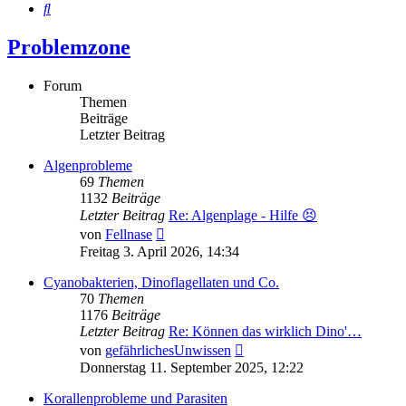
Suche
Problemzone
Forum
Themen
Beiträge
Letzter Beitrag
Algenprobleme
69
Themen
1132
Beiträge
Letzter Beitrag
Re: Algenplage - Hilfe 😣
Neuester
von
Fellnase
Beitrag
Freitag 3. April 2026, 14:34
Cyanobakterien, Dinoflagellaten und Co.
70
Themen
1176
Beiträge
Letzter Beitrag
Re: Können das wirklich Dino'…
Neuester
von
gefährlichesUnwissen
Beitrag
Donnerstag 11. September 2025, 12:22
Korallenprobleme und Parasiten