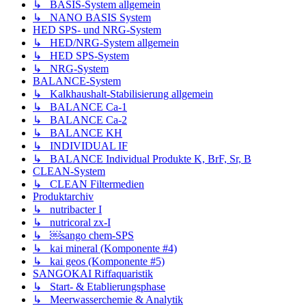
↳ BASIS-System allgemein
↳ NANO BASIS System
HED SPS- und NRG-System
↳ HED/NRG-System allgemein
↳ HED SPS-System
↳ NRG-System
BALANCE-System
↳ Kalkhaushalt-Stabilisierung allgemein
↳ BALANCE Ca-1
↳ BALANCE Ca-2
↳ BALANCE KH
↳ INDIVIDUAL IF
↳ BALANCE Individual Produkte K, BrF, Sr, B
CLEAN-System
↳ CLEAN Filtermedien
Produktarchiv
↳ nutribacter I
↳ nutricoral zx-I
↳ ￼sango chem-SPS
↳ kai mineral (Komponente #4)
↳ kai geos (Komponente #5)
SANGOKAI Riffaquaristik
↳ Start- & Etablierungsphase
↳ Meerwasserchemie & Analytik