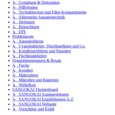
↳ Gestaltung & Dekoration
↳ ￼Refugien
↳ Technikbecken und Filter-Kompartimente
↳ Allgemeine Aquarientechnik
↳ Strömung
↳ Beleuchtung
↳ DIY
Problemzone
↳ Algenprobleme
↳ Cyanobakterien, Dinoflagellaten und Co.
↳ Korallenprobleme und Parasiten
↳ Fischkrankheiten
Organismengruppen & Besatz
↳ Fische
↳ Korallen
↳ Makroalgen
↳ Mikroben und Bakterien
↳ Wirbellose
SANGOKAI Themenboard
↳ SANGOKAI Anamnesebogen
↳ SANGOKAI Empfehlungen A-Z
↳ SANGOKAI Webseite
↳ Vorschläge und Kritik