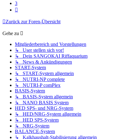
3
Nächste
Zurück zur Foren-Übersicht
Gehe zu
Mitgliederbereich und Vorstellungen
↳ User stellen sich vor!
↳ Dein SANGOKAI Riffaquarium
↳ News & Ankündigungen
START-System
↳ START-System allgemein
↳ NUTRI-NP complete
↳ NUTRI-P comPlex
BASIS-System
↳ BASIS-System allgemein
↳ NANO BASIS System
HED SPS- und NRG-System
↳ HED/NRG-System allgemein
↳ HED SPS-System
↳ NRG-System
BALANCE-System
↳ Kalkhaushalt-Stabilisierung allgemein