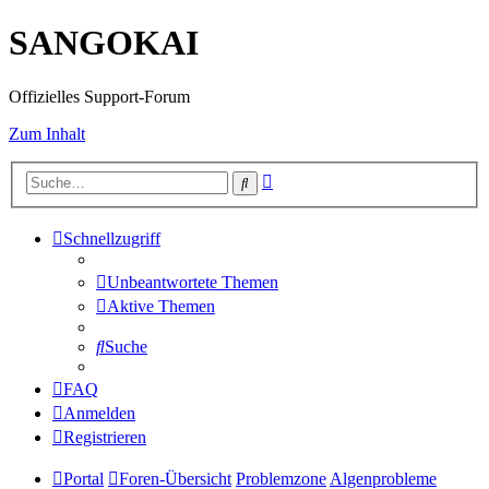
SANGOKAI
Offizielles Support-Forum
Zum Inhalt
Erweiterte
Suche
Suche
Schnellzugriff
Unbeantwortete Themen
Aktive Themen
Suche
FAQ
Anmelden
Registrieren
Portal
Foren-Übersicht
Problemzone
Algenprobleme