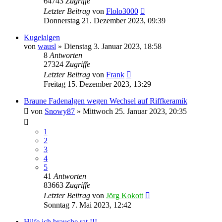
64743
Zugriffe
Letzter Beitrag
von
Flolo3000
Donnerstag 21. Dezember 2023, 09:39
Kugelalgen
von
wausl
»
Dienstag 3. Januar 2023, 18:58
8
Antworten
27324
Zugriffe
Letzter Beitrag
von
Frank
Freitag 15. Dezember 2023, 13:29
Braune Fadenalgen wegen Wechsel auf Riffkeramik
von
Snowy87
»
Mittwoch 25. Januar 2023, 20:35
1
2
3
4
5
41
Antworten
83663
Zugriffe
Letzter Beitrag
von
Jörg Kokott
Sonntag 7. Mai 2023, 12:42
Hilfe ich brauche rat !!!