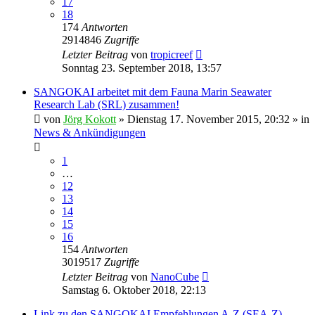
17
18
174
Antworten
2914846
Zugriffe
Letzter Beitrag
von
tropicreef
Sonntag 23. September 2018, 13:57
SANGOKAI arbeitet mit dem Fauna Marin Seawater
Research Lab (SRL) zusammen!
von
Jörg Kokott
»
Dienstag 17. November 2015, 20:32
» in
News & Ankündigungen
1
…
12
13
14
15
16
154
Antworten
3019517
Zugriffe
Letzter Beitrag
von
NanoCube
Samstag 6. Oktober 2018, 22:13
Link zu den SANGOKAI Empfehlungen A-Z (SEA-Z)