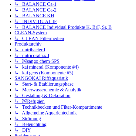
↳ BALANCE Ca-1
↳ BALANCE Ca-2
↳ BALANCE KH
↳ INDIVIDUAL IF
↳ BALANCE Individual Produkte K, BrF, Sr, B
CLEAN-System
↳ CLEAN Filtermedien
Produktarchiv
↳ nutribacter I
↳ nutricoral zx-I
↳ ￼sango chem-SPS
↳ kai mineral (Komponente #4)
↳ kai geos (Komponente #5)
SANGOKAI Riffaquaristik
↳ Start- & Etablierungsphase
↳ Meerwasserchemie & Analytik
↳ Gestaltung & Dekoration
↳ ￼Refugien
↳ Technikbecken und Filter-Kompartimente
↳ Allgemeine Aquarientechnik
↳ Strömung
↳ Beleuchtung
↳ DIY
Problemzone