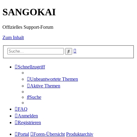
SANGOKAI
Offizielles Support-Forum
Zum Inhalt
Erweiterte
Suche
Suche
Schnellzugriff
Unbeantwortete Themen
Aktive Themen
Suche
FAQ
Anmelden
Registrieren
Portal
Foren-Übersicht
Produktarchiv