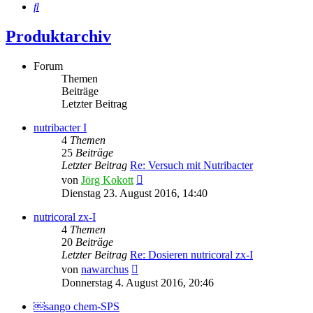
Suche
Produktarchiv
Forum
Themen
Beiträge
Letzter Beitrag
nutribacter I
4
Themen
25
Beiträge
Letzter Beitrag
Re: Versuch mit Nutribacter
Neuester
von
Jörg Kokott
Beitrag
Dienstag 23. August 2016, 14:40
nutricoral zx-I
4
Themen
20
Beiträge
Letzter Beitrag
Re: Dosieren nutricoral zx-I
Neuester
von
nawarchus
Beitrag
Donnerstag 4. August 2016, 20:46
￼sango chem-SPS