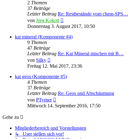
2
Themen
37
Beiträge
Letzter Beitrag
Re: Restbestände vom chem-SPS…
Neuester
von
Jörg Kokott
Beitrag
Donnerstag 3. August 2017, 10:50
kai mineral (Komponente #4)
9
Themen
47
Beiträge
Letzter Beitrag
Re: Kai Mineral mischen mit B…
Neuester
von
Silky
Beitrag
Freitag 12. Mai 2017, 23:36
kai geos (Komponente #5)
4
Themen
37
Beiträge
Letzter Beitrag
Re: Geos und Abschäumung
Neuester
von
PTyrner
Beitrag
Mittwoch 14. September 2016, 17:50
Gehe zu
Mitgliederbereich und Vorstellungen
↳ User stellen sich vor!