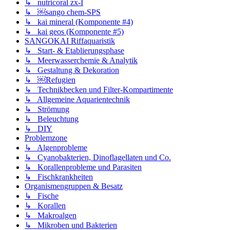
↳ nutricoral zx-I
↳ ￼sango chem-SPS
↳ kai mineral (Komponente #4)
↳ kai geos (Komponente #5)
SANGOKAI Riffaquaristik
↳ Start- & Etablierungsphase
↳ Meerwasserchemie & Analytik
↳ Gestaltung & Dekoration
↳ ￼Refugien
↳ Technikbecken und Filter-Kompartimente
↳ Allgemeine Aquarientechnik
↳ Strömung
↳ Beleuchtung
↳ DIY
Problemzone
↳ Algenprobleme
↳ Cyanobakterien, Dinoflagellaten und Co.
↳ Korallenprobleme und Parasiten
↳ Fischkrankheiten
Organismengruppen & Besatz
↳ Fische
↳ Korallen
↳ Makroalgen
↳ Mikroben und Bakterien