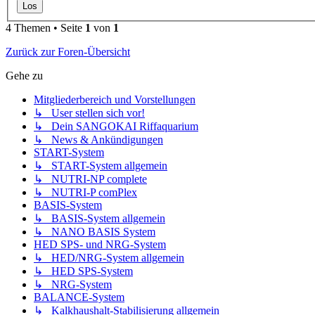
4 Themen • Seite
1
von
1
Zurück zur Foren-Übersicht
Gehe zu
Mitgliederbereich und Vorstellungen
↳ User stellen sich vor!
↳ Dein SANGOKAI Riffaquarium
↳ News & Ankündigungen
START-System
↳ START-System allgemein
↳ NUTRI-NP complete
↳ NUTRI-P comPlex
BASIS-System
↳ BASIS-System allgemein
↳ NANO BASIS System
HED SPS- und NRG-System
↳ HED/NRG-System allgemein
↳ HED SPS-System
↳ NRG-System
BALANCE-System
↳ Kalkhaushalt-Stabilisierung allgemein