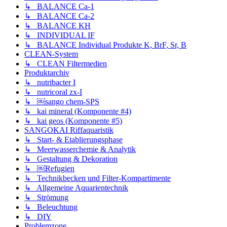
↳ BALANCE Ca-1
↳ BALANCE Ca-2
↳ BALANCE KH
↳ INDIVIDUAL IF
↳ BALANCE Individual Produkte K, BrF, Sr, B
CLEAN-System
↳ CLEAN Filtermedien
Produktarchiv
↳ nutribacter I
↳ nutricoral zx-I
↳ ￼sango chem-SPS
↳ kai mineral (Komponente #4)
↳ kai geos (Komponente #5)
SANGOKAI Riffaquaristik
↳ Start- & Etablierungsphase
↳ Meerwasserchemie & Analytik
↳ Gestaltung & Dekoration
↳ ￼Refugien
↳ Technikbecken und Filter-Kompartimente
↳ Allgemeine Aquarientechnik
↳ Strömung
↳ Beleuchtung
↳ DIY
Problemzone