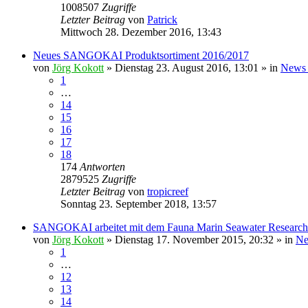
1008507
Zugriffe
Letzter Beitrag
von
Patrick
Mittwoch 28. Dezember 2016, 13:43
Neues SANGOKAI Produktsortiment 2016/2017
von
Jörg Kokott
»
Dienstag 23. August 2016, 13:01
» in
News 
1
…
14
15
16
17
18
174
Antworten
2879525
Zugriffe
Letzter Beitrag
von
tropicreef
Sonntag 23. September 2018, 13:57
SANGOKAI arbeitet mit dem Fauna Marin Seawater Researc
von
Jörg Kokott
»
Dienstag 17. November 2015, 20:32
» in
Ne
1
…
12
13
14