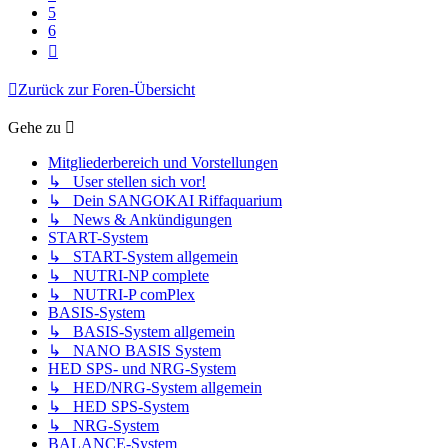
5
6
Nächste
Zurück zur Foren-Übersicht
Gehe zu
Mitgliederbereich und Vorstellungen
↳ User stellen sich vor!
↳ Dein SANGOKAI Riffaquarium
↳ News & Ankündigungen
START-System
↳ START-System allgemein
↳ NUTRI-NP complete
↳ NUTRI-P comPlex
BASIS-System
↳ BASIS-System allgemein
↳ NANO BASIS System
HED SPS- und NRG-System
↳ HED/NRG-System allgemein
↳ HED SPS-System
↳ NRG-System
BALANCE-System