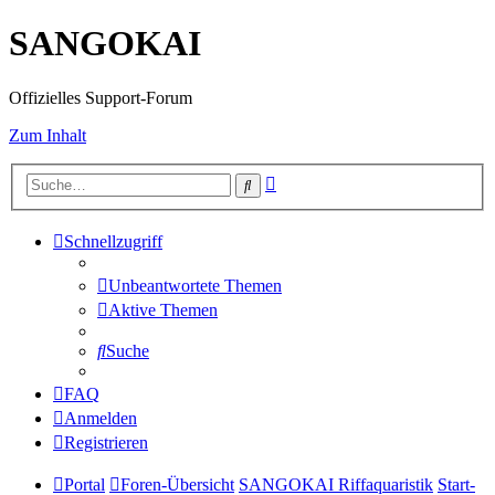
SANGOKAI
Offizielles Support-Forum
Zum Inhalt
Erweiterte
Suche
Suche
Schnellzugriff
Unbeantwortete Themen
Aktive Themen
Suche
FAQ
Anmelden
Registrieren
Portal
Foren-Übersicht
SANGOKAI Riffaquaristik
Start-