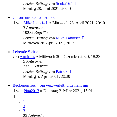
Letzter Beitrag
von
Scuba165
Montag 28. Juni 2021, 20:40
Chrom und Cobalt zu hoch
von
Mike Lankisch
»
Mittwoch 28. April 2021, 20:10
3
Antworten
19232
Zugriffe
Letzter Beitrag
von
Mike Lankisch
Mittwoch 28. April 2021, 20:59
Lebende Steine
von
Arminius
»
Mittwoch 30. Dezember 2020, 18:23
5
Antworten
23233
Zugriffe
Letzter Beitrag
von
Patrick
Montag 5. April 2021, 20:39
Beckenumzug - bin verzweifelt, bitte helft mir!
von
Pina2013
»
Dienstag 2. März 2021, 15:01
1
2
3
25
Antworten