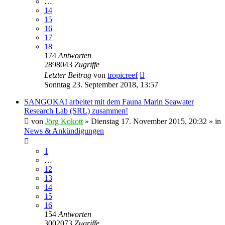
…
14
15
16
17
18
174
Antworten
2898043
Zugriffe
Letzter Beitrag
von
tropicreef
Sonntag 23. September 2018, 13:57
SANGOKAI arbeitet mit dem Fauna Marin Seawater
Research Lab (SRL) zusammen!
von
Jörg Kokott
»
Dienstag 17. November 2015, 20:32
» in
News & Ankündigungen
1
…
12
13
14
15
16
154
Antworten
3002073
Zugriffe