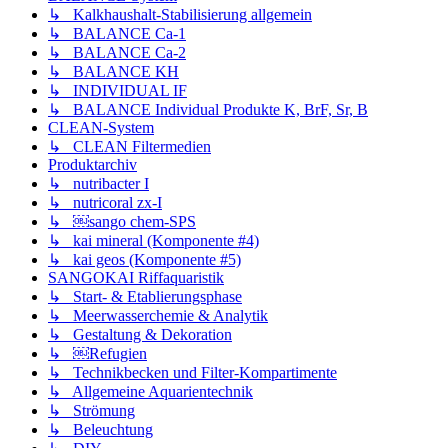
↳ Kalkhaushalt-Stabilisierung allgemein
↳ BALANCE Ca-1
↳ BALANCE Ca-2
↳ BALANCE KH
↳ INDIVIDUAL IF
↳ BALANCE Individual Produkte K, BrF, Sr, B
CLEAN-System
↳ CLEAN Filtermedien
Produktarchiv
↳ nutribacter I
↳ nutricoral zx-I
↳ ￼sango chem-SPS
↳ kai mineral (Komponente #4)
↳ kai geos (Komponente #5)
SANGOKAI Riffaquaristik
↳ Start- & Etablierungsphase
↳ Meerwasserchemie & Analytik
↳ Gestaltung & Dekoration
↳ ￼Refugien
↳ Technikbecken und Filter-Kompartimente
↳ Allgemeine Aquarientechnik
↳ Strömung
↳ Beleuchtung