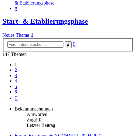
& Etablierungsphase
Suche
Start- & Etablierungsphase
Neues Thema
Erweiterte
Suche
Suche
147 Themen
1
2
3
4
5
6
Nächste
Bekanntmachungen
Antworten
Zugriffe
Letzter Beitrag
Forum Boardupdate NOCHMAL 29.04.2021