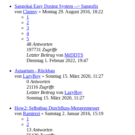
Sangokai Easy Dosing System --> Sangofix
von
Clamsy
»
Montag 29. August 2016, 18:22
1
2
3
4
5
48
Antworten
197731
Zugriffe
Letzter Beitrag
von
MrDDTS
Dienstag 1. Februar 2022, 19:47
Aquarium - Rückbau
von
LazyBoy
»
Sonntag 15. März 2020, 11:27
0
Antworten
21116
Zugriffe
Letzter Beitrag
von
LazyBoy
Sonntag 15. März 2020, 11:27
How2: Selbstbau Durchfluss-Mengenmesser
von
Ramirezi
»
Samstag 2. Januar 2016, 15:19
1
2
13
Antworten