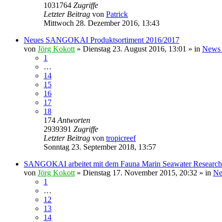
1031764
Zugriffe
Letzter Beitrag
von
Patrick
Mittwoch 28. Dezember 2016, 13:43
Neues SANGOKAI Produktsortiment 2016/2017
von
Jörg Kokott
»
Dienstag 23. August 2016, 13:01
» in
News 
1
…
14
15
16
17
18
174
Antworten
2939391
Zugriffe
Letzter Beitrag
von
tropicreef
Sonntag 23. September 2018, 13:57
SANGOKAI arbeitet mit dem Fauna Marin Seawater Researc
von
Jörg Kokott
»
Dienstag 17. November 2015, 20:32
» in
Ne
1
…
12
13
14