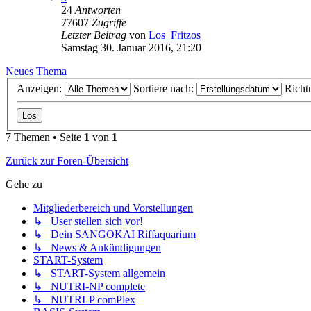
24
Antworten
77607
Zugriffe
Letzter Beitrag
von
Los_Fritzos
Samstag 30. Januar 2016, 21:20
Neues Thema
Anzeigen:
Sortiere nach:
Richt
7 Themen • Seite
1
von
1
Zurück zur Foren-Übersicht
Gehe zu
Mitgliederbereich und Vorstellungen
↳ User stellen sich vor!
↳ Dein SANGOKAI Riffaquarium
↳ News & Ankündigungen
START-System
↳ START-System allgemein
↳ NUTRI-NP complete
↳ NUTRI-P comPlex