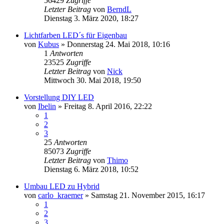
56429
Zugriffe
Letzter Beitrag
von
BerndL
Dienstag 3. März 2020, 18:27
Lichtfarben LED´s für Eigenbau
von
Kubus
»
Donnerstag 24. Mai 2018, 10:16
1
Antworten
23525
Zugriffe
Letzter Beitrag
von
Nick
Mittwoch 30. Mai 2018, 19:50
Vorstellung DIY LED
von
Ibelin
»
Freitag 8. April 2016, 22:22
1
2
3
25
Antworten
85073
Zugriffe
Letzter Beitrag
von
Thimo
Dienstag 6. März 2018, 10:52
Umbau LED zu Hybrid
von
carlo_kraemer
»
Samstag 21. November 2015, 16:17
1
2
3