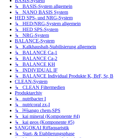
BASIS-System
↳ BASIS-System allgemein
↳ NANO BASIS System
HED SPS- und NRG-System
↳ HED/NRG-System allgemein
↳ HED SPS-System
↳ NRG-System
BALANCE-System
↳ Kalkhaushalt-Stabilisierung allgemein
↳ BALANCE Ca-1
↳ BALANCE Ca-2
↳ BALANCE KH
↳ INDIVIDUAL IF
↳ BALANCE Individual Produkte K, BrF, Sr, B
CLEAN-System
↳ CLEAN Filtermedien
Produktarchiv
↳ nutribacter I
↳ nutricoral zx-I
↳ ￼sango chem-SPS
↳ kai mineral (Komponente #4)
↳ kai geos (Komponente #5)
SANGOKAI Riffaquaristik
↳ Start- & Etablierungsphase