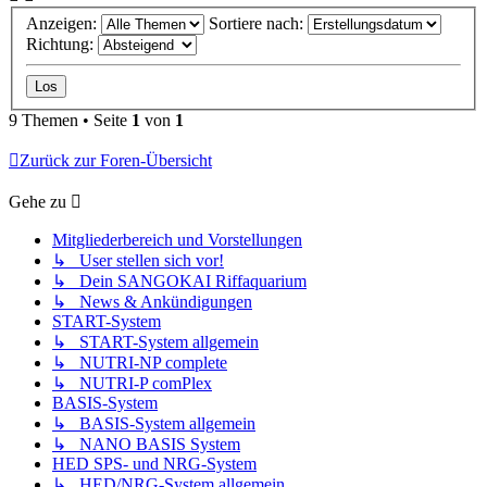
Anzeigen:
Sortiere nach:
Richtung:
9 Themen • Seite
1
von
1
Zurück zur Foren-Übersicht
Gehe zu
Mitgliederbereich und Vorstellungen
↳ User stellen sich vor!
↳ Dein SANGOKAI Riffaquarium
↳ News & Ankündigungen
START-System
↳ START-System allgemein
↳ NUTRI-NP complete
↳ NUTRI-P comPlex
BASIS-System
↳ BASIS-System allgemein
↳ NANO BASIS System
HED SPS- und NRG-System
↳ HED/NRG-System allgemein