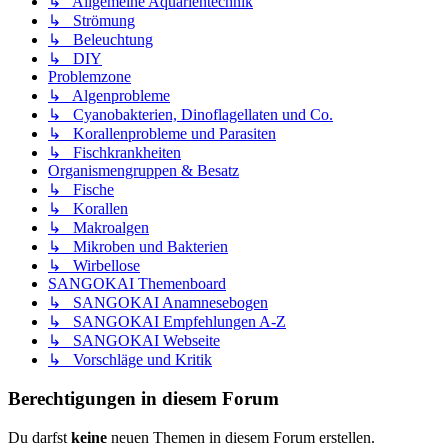
↳ Allgemeine Aquarientechnik
↳ Strömung
↳ Beleuchtung
↳ DIY
Problemzone
↳ Algenprobleme
↳ Cyanobakterien, Dinoflagellaten und Co.
↳ Korallenprobleme und Parasiten
↳ Fischkrankheiten
Organismengruppen & Besatz
↳ Fische
↳ Korallen
↳ Makroalgen
↳ Mikroben und Bakterien
↳ Wirbellose
SANGOKAI Themenboard
↳ SANGOKAI Anamnesebogen
↳ SANGOKAI Empfehlungen A-Z
↳ SANGOKAI Webseite
↳ Vorschläge und Kritik
Berechtigungen in diesem Forum
Du darfst
keine
neuen Themen in diesem Forum erstellen.