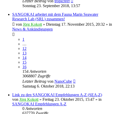
Letzter Beitrag
von
tropicreef
Sonntag 23. September 2018, 13:57
SANGOKAI arbeitet mit dem Fauna Marin Seawater
Research Lab (SRL) zusammen!
von
Jörg Kokott
»
Dienstag 17. November 2015, 20:32
» in
News & Ankündigungen
1
…
12
13
14
15
16
154
Antworten
3068807
Zugriffe
Letzter Beitrag
von
NanoCube
Samstag 6. Oktober 2018, 22:13
Link zu den SANGOKAI Empfehlungen A-Z (SEA-Z)
von
Jörg Kokott
»
Freitag 23. Oktober 2015, 15:47
» in
SANGOKAI Empfehlungen A-Z
0
Antworten
637770
Zugriffe