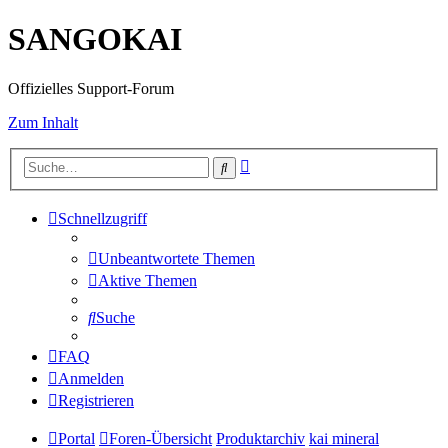
SANGOKAI
Offizielles Support-Forum
Zum Inhalt
Erweiterte
Suche
Suche
Schnellzugriff
Unbeantwortete Themen
Aktive Themen
Suche
FAQ
Anmelden
Registrieren
Portal
Foren-Übersicht
Produktarchiv
kai mineral