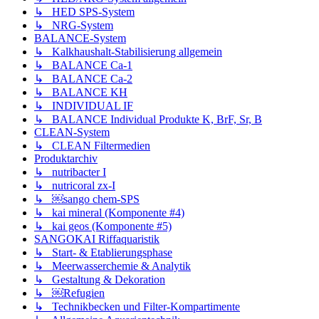
↳ HED SPS-System
↳ NRG-System
BALANCE-System
↳ Kalkhaushalt-Stabilisierung allgemein
↳ BALANCE Ca-1
↳ BALANCE Ca-2
↳ BALANCE KH
↳ INDIVIDUAL IF
↳ BALANCE Individual Produkte K, BrF, Sr, B
CLEAN-System
↳ CLEAN Filtermedien
Produktarchiv
↳ nutribacter I
↳ nutricoral zx-I
↳ ￼sango chem-SPS
↳ kai mineral (Komponente #4)
↳ kai geos (Komponente #5)
SANGOKAI Riffaquaristik
↳ Start- & Etablierungsphase
↳ Meerwasserchemie & Analytik
↳ Gestaltung & Dekoration
↳ ￼Refugien
↳ Technikbecken und Filter-Kompartimente