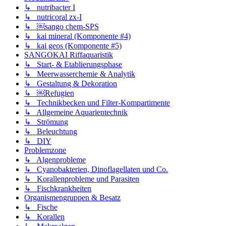
↳ nutribacter I
↳ nutricoral zx-I
↳ ￼sango chem-SPS
↳ kai mineral (Komponente #4)
↳ kai geos (Komponente #5)
SANGOKAI Riffaquaristik
↳ Start- & Etablierungsphase
↳ Meerwasserchemie & Analytik
↳ Gestaltung & Dekoration
↳ ￼Refugien
↳ Technikbecken und Filter-Kompartimente
↳ Allgemeine Aquarientechnik
↳ Strömung
↳ Beleuchtung
↳ DIY
Problemzone
↳ Algenprobleme
↳ Cyanobakterien, Dinoflagellaten und Co.
↳ Korallenprobleme und Parasiten
↳ Fischkrankheiten
Organismengruppen & Besatz
↳ Fische
↳ Korallen