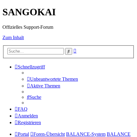
SANGOKAI
Offizielles Support-Forum
Zum Inhalt
Erweiterte
Suche
Suche
Schnellzugriff
Unbeantwortete Themen
Aktive Themen
Suche
FAQ
Anmelden
Registrieren
Portal
Foren-Übersicht
BALANCE-System
BALANCE