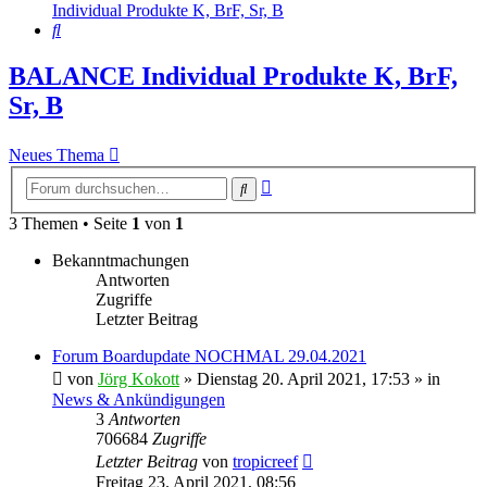
Individual Produkte K, BrF, Sr, B
Suche
BALANCE Individual Produkte K, BrF,
Sr, B
Neues Thema
Erweiterte
Suche
Suche
3 Themen • Seite
1
von
1
Bekanntmachungen
Antworten
Zugriffe
Letzter Beitrag
Forum Boardupdate NOCHMAL 29.04.2021
von
Jörg Kokott
»
Dienstag 20. April 2021, 17:53
» in
News & Ankündigungen
3
Antworten
706684
Zugriffe
Letzter Beitrag
von
tropicreef
Freitag 23. April 2021, 08:56