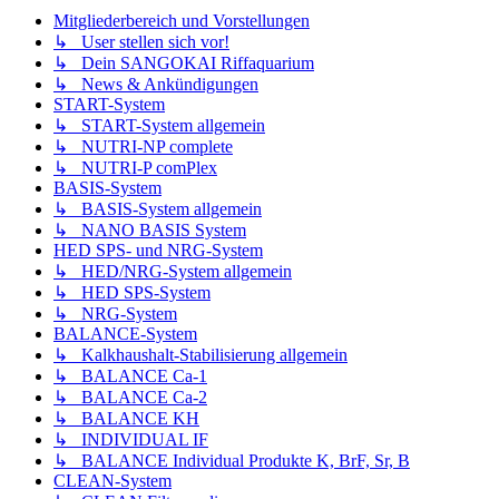
Mitgliederbereich und Vorstellungen
↳ User stellen sich vor!
↳ Dein SANGOKAI Riffaquarium
↳ News & Ankündigungen
START-System
↳ START-System allgemein
↳ NUTRI-NP complete
↳ NUTRI-P comPlex
BASIS-System
↳ BASIS-System allgemein
↳ NANO BASIS System
HED SPS- und NRG-System
↳ HED/NRG-System allgemein
↳ HED SPS-System
↳ NRG-System
BALANCE-System
↳ Kalkhaushalt-Stabilisierung allgemein
↳ BALANCE Ca-1
↳ BALANCE Ca-2
↳ BALANCE KH
↳ INDIVIDUAL IF
↳ BALANCE Individual Produkte K, BrF, Sr, B
CLEAN-System