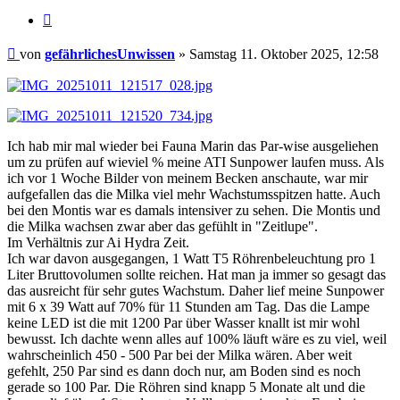
Zitieren
Beitrag
von
gefährlichesUnwissen
»
Samstag 11. Oktober 2025, 12:58
Ich hab mir mal wieder bei Fauna Marin das Par-wise ausgeliehen
um zu prüfen auf wieviel % meine ATI Sunpower laufen muss. Als
ich vor 1 Woche Bilder von meinem Becken anschaute, war mir
aufgefallen das die Milka viel mehr Wachstumsspitzen hatte. Auch
bei den Montis war es damals intensiver zu sehen. Die Montis und
die Milka wachsen zwar aber das gefühlt in "Zeitlupe".
Im Verhältnis zur Ai Hydra Zeit.
Ich war davon ausgegangen, 1 Watt T5 Röhrenbeleuchtung pro 1
Liter Bruttovolumen sollte reichen. Hat man ja immer so gesagt das
das ausreicht für sehr gutes Wachstum. Daher lief meine Sunpower
mit 6 x 39 Watt auf 70% für 11 Stunden am Tag. Das die Lampe
keine LED ist die mit 1200 Par über Wasser knallt ist mir wohl
bewusst. Ich dachte wenn alles auf 100% läuft wäre es zu viel, weil
wahrscheinlich 450 - 500 Par bei der Milka wären. Aber weit
gefehlt, 250 Par sind es dann doch nur, am Boden sind es noch
gerade so 100 Par. Die Röhren sind knapp 5 Monate alt und die