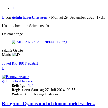
Zitieren
Beitrag
von
gefährlichesUnwissen
»
Montag 29. September 2025, 17:31
Und nochmal die Seitenansicht.
Dateianhänge
salzige Grüße
Mario
Juwel Rio 180 Neustart
Nach
oben
gefährlichesUnwissen
Beiträge:
494
Registriert:
Samstag 27. Juli 2024, 20:57
Wohnort:
Schleswig Holstein
Re: grüne Cyanos und ich komm nicht weiter...