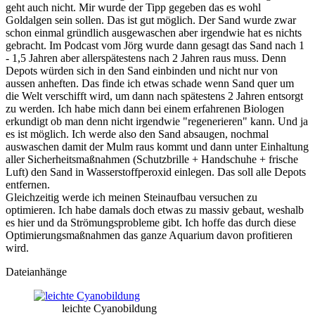
geht auch nicht. Mir wurde der Tipp gegeben das es wohl
Goldalgen sein sollen. Das ist gut möglich. Der Sand wurde zwar
schon einmal gründlich ausgewaschen aber irgendwie hat es nichts
gebracht. Im Podcast vom Jörg wurde dann gesagt das Sand nach 1
- 1,5 Jahren aber allerspätestens nach 2 Jahren raus muss. Denn
Depots würden sich in den Sand einbinden und nicht nur von
aussen anheften. Das finde ich etwas schade wenn Sand quer um
die Welt verschifft wird, um dann nach spätestens 2 Jahren entsorgt
zu werden. Ich habe mich dann bei einem erfahrenen Biologen
erkundigt ob man denn nicht irgendwie "regenerieren" kann. Und ja
es ist möglich. Ich werde also den Sand absaugen, nochmal
auswaschen damit der Mulm raus kommt und dann unter Einhaltung
aller Sicherheitsmaßnahmen (Schutzbrille + Handschuhe + frische
Luft) den Sand in Wasserstoffperoxid einlegen. Das soll alle Depots
entfernen.
Gleichzeitig werde ich meinen Steinaufbau versuchen zu
optimieren. Ich habe damals doch etwas zu massiv gebaut, weshalb
es hier und da Strömungsprobleme gibt. Ich hoffe das durch diese
Optimierungsmaßnahmen das ganze Aquarium davon profitieren
wird.
Dateianhänge
leichte Cyanobildung