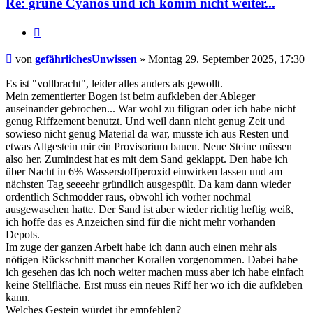
Re: grüne Cyanos und ich komm nicht weiter...
Zitieren
Beitrag
von
gefährlichesUnwissen
»
Montag 29. September 2025, 17:30
Es ist "vollbracht", leider alles anders als gewollt.
Mein zementierter Bogen ist beim aufkleben der Ableger
auseinander gebrochen... War wohl zu filigran oder ich habe nicht
genug Riffzement benutzt. Und weil dann nicht genug Zeit und
sowieso nicht genug Material da war, musste ich aus Resten und
etwas Altgestein mir ein Provisorium bauen. Neue Steine müssen
also her. Zumindest hat es mit dem Sand geklappt. Den habe ich
über Nacht in 6% Wasserstoffperoxid einwirken lassen und am
nächsten Tag seeeehr gründlich ausgespült. Da kam dann wieder
ordentlich Schmodder raus, obwohl ich vorher nochmal
ausgewaschen hatte. Der Sand ist aber wieder richtig heftig weiß,
ich hoffe das es Anzeichen sind für die nicht mehr vorhanden
Depots.
Im zuge der ganzen Arbeit habe ich dann auch einen mehr als
nötigen Rückschnitt mancher Korallen vorgenommen. Dabei habe
ich gesehen das ich noch weiter machen muss aber ich habe einfach
keine Stellfläche. Erst muss ein neues Riff her wo ich die aufkleben
kann.
Welches Gestein würdet ihr empfehlen?