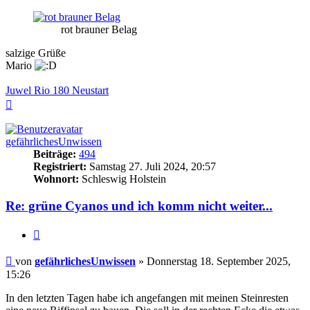
rot brauner Belag
salzige Grüße
Mario
Juwel Rio 180 Neustart
Nach
oben
gefährlichesUnwissen
Beiträge:
494
Registriert:
Samstag 27. Juli 2024, 20:57
Wohnort:
Schleswig Holstein
Re: grüne Cyanos und ich komm nicht weiter...
Zitieren
Beitrag
von
gefährlichesUnwissen
»
Donnerstag 18. September 2025,
15:26
In den letzten Tagen habe ich angefangen mit meinen Steinresten