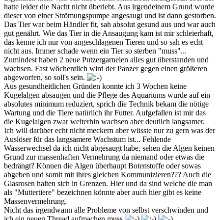
hatte leider die Nacht nicht überlebt. Aus irgendeinem Grund wurde
dieser von einer Strömungspumpe angesaugt und ist dann gestorben.
Das Tier war beim Händler fit, sah absolut gesund aus und war auch
gut genährt. Wie das Tier in die Ansaugung kam ist mir schleierhaft,
das kenne ich nur von angeschlagenen Tieren und so sah es echt
nicht aus. Immer schade wenn ein Tier so sterben "muss"...
Zumindest haben 2 neue Putzergarnelen alles gut überstanden und
wachsen. Fast wöchentlich wird der Panzer gegen einen größeren
abgeworfen, so soll's sein.
Aus gesundheitlichen Gründen konnte ich 3 Wochen keine
Kugelalgen absaugen und die Pflege des Aquariums wurde auf ein
absolutes minimum reduziert, sprich die Technik bekam die nötige
Wartung und die Tiere natürlich ihr Futter. Aufgefallen ist mir das
die Kugelalgen zwar weiterhin wachsen aber deutlich langsamer.
Ich will darüber echt nicht meckern aber wüsste nur zu gern was der
Auslöser für das langsamere Wachstum ist... Fehlende
Wasserwechsel da ich nicht abgesaugt habe, sehen die Algen keinen
Grund zur massenhaften Vermehrung da niemand oder etwas die
bedrängt? Können die Algen überhaupt Botenstoffe oder sowas
abgeben und somit mit ihres gleichen Kommunizieren??? Auch die
Glasrosen halten sich in Grenzen. Hier und da sind welche die man
als "Muttertiere" bezeichnen könnte aber auch hier gibt es keine
Massenvermehrung.
Nicht das irgendwann alle Probleme von selbst verschwinden und
ich ein neuen Thread aufmachen muss