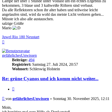
Lampe lief über 1 Stunde unter Volllast um ein echtes Ergebnis zu
bekommen, 3 blaue und 3 kaltweiße Röhren sind verbaut.
Da alle Reflektoren schon ihr alter haben und teilweise leicht
angelaufen sind, wird da wohl das meiste Licht verloren gehen...
Müsste ich also alle austauschen.
salzige Grüße
Mario
Juwel Rio 180 Neustart
Nach
oben
gefährlichesUnwissen
Beiträge:
494
Registriert:
Samstag 27. Juli 2024, 20:57
Wohnort:
Schleswig Holstein
Re: grüne Cyanos und ich komm nicht weiter...
Zitieren
Beitrag
von
gefährlichesUnwissen
»
Sonntag 30. November 2025, 12:11
Moin,
ich benötige mal eure Hilfe als Denkanstoß.