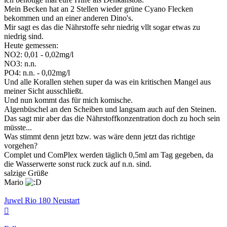
Mein Becken hat an 2 Stellen wieder grüne Cyano Flecken
bekommen und an einer anderen Dino's.
Mir sagt es das die Nährstoffe sehr niedrig vllt sogar etwas zu
niedrig sind.
Heute gemessen:
NO2: 0,01 - 0,02mg/l
NO3: n.n.
PO4: n.n. - 0,02mg/l
Und alle Korallen stehen super da was ein kritischen Mangel aus
meiner Sicht ausschließt.
Und nun kommt das für mich komische.
Algenbüschel an den Scheiben und langsam auch auf den Steinen.
Das sagt mir aber das die Nährstoffkonzentration doch zu hoch sein
müsste...
Was stimmt denn jetzt bzw. was wäre denn jetzt das richtige
vorgehen?
Complet und ComPlex werden täglich 0,5ml am Tag gegeben, da
die Wasserwerte sonst ruck zuck auf n.n. sind.
salzige Grüße
Mario
Juwel Rio 180 Neustart
Nach
oben