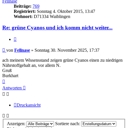
Fellnase
Beiträge:
769
Registriert:
Sonntag 4. Oktober 2015, 13:47
Wohnort:
D71334 Waiblingen
Re: grüne Cyanos und ich komm nicht weiter...
Zitieren
Beitrag
von
Fellnase
»
Sonntag 30. November 2025, 17:37
ach meinem Wissensstand zeigen grüne Cyanos einen zu niedrigen
Nährstoffgehalt an, vor allem N.
Gruß
Burkhart
Nach
oben
Antworten
Druckansicht
Anzeigen:
Sortiere nach: