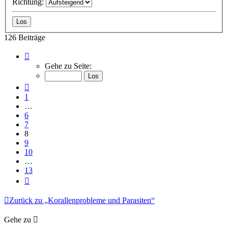
Richtung:
126 Beiträge
Seite
8
Gehe zu Seite:
von
13
Vorherige
1
…
6
7
8
9
10
…
13
Nächste
Zurück zu „Korallenprobleme und Parasiten“
Gehe zu