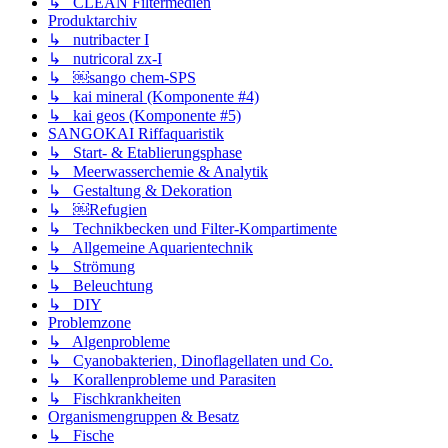
↳ CLEAN Filtermedien
Produktarchiv
↳ nutribacter I
↳ nutricoral zx-I
↳ ￼sango chem-SPS
↳ kai mineral (Komponente #4)
↳ kai geos (Komponente #5)
SANGOKAI Riffaquaristik
↳ Start- & Etablierungsphase
↳ Meerwasserchemie & Analytik
↳ Gestaltung & Dekoration
↳ ￼Refugien
↳ Technikbecken und Filter-Kompartimente
↳ Allgemeine Aquarientechnik
↳ Strömung
↳ Beleuchtung
↳ DIY
Problemzone
↳ Algenprobleme
↳ Cyanobakterien, Dinoflagellaten und Co.
↳ Korallenprobleme und Parasiten
↳ Fischkrankheiten
Organismengruppen & Besatz
↳ Fische