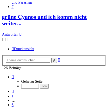
und Parasiten
Suche
grüne Cyanos und ich komm nicht
weiter...
Antworten
Druckansicht
Erweiterte
Suche
Suche
126 Beiträge
Seite
8
Gehe zu Seite:
von
13
Vorherige
1
…
6