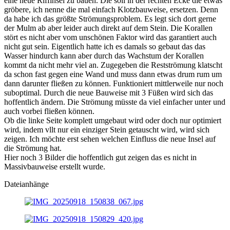
eine neue Riffinsel zu bauen. Die soll in der rechten Ecke die etwas
gröbere, ich nenne die mal einfach Klotzbauweise, ersetzen. Denn
da habe ich das größte Strömungsproblem. Es legt sich dort gerne
der Mulm ab aber leider auch direkt auf dem Stein. Die Korallen
stört es nicht aber vom unschönen Faktor wird das garantiert auch
nicht gut sein. Eigentlich hatte ich es damals so gebaut das das
Wasser hindurch kann aber durch das Wachstum der Korallen
kommt da nicht mehr viel an. Zugegeben die Restströmung klatscht
da schon fast gegen eine Wand und muss dann etwas drum rum um
dann darunter fließen zu können. Funktioniert mittlerweile nur noch
suboptimal. Durch die neue Bauweise mit 3 Füßen wird sich das
hoffentlich ändern. Die Strömung müsste da viel einfacher unter und
auch vorbei fließen können.
Ob die linke Seite komplett umgebaut wird oder doch nur optimiert
wird, indem vllt nur ein einziger Stein getauscht wird, wird sich
zeigen. Ich möchte erst sehen welchen Einfluss die neue Insel auf
die Strömung hat.
Hier noch 3 Bilder die hoffentlich gut zeigen das es nicht in
Massivbauweise erstellt wurde.
Dateianhänge