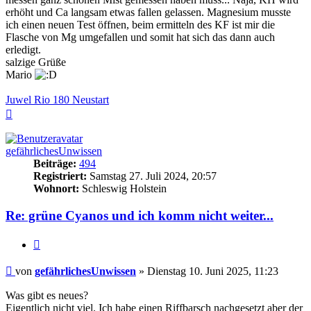
erhöht und Ca langsam etwas fallen gelassen. Magnesium musste
ich einen neuen Test öffnen, beim ermitteln des KF ist mir die
Flasche von Mg umgefallen und somit hat sich das dann auch
erledigt.
salzige Grüße
Mario
Juwel Rio 180 Neustart
Nach
oben
gefährlichesUnwissen
Beiträge:
494
Registriert:
Samstag 27. Juli 2024, 20:57
Wohnort:
Schleswig Holstein
Re: grüne Cyanos und ich komm nicht weiter...
Zitieren
Beitrag
von
gefährlichesUnwissen
»
Dienstag 10. Juni 2025, 11:23
Was gibt es neues?
Eigentlich nicht viel. Ich habe einen Riffbarsch nachgesetzt aber der