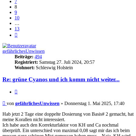
7
8
9
10
…
13
Nächste
gefährlichesUnwissen
Beiträge:
494
Registriert:
Samstag 27. Juli 2024, 20:57
Wohnort:
Schleswig Holstein
Re: grüne Cyanos und ich komm nicht weiter...
Zitieren
Beitrag
von
gefährlichesUnwissen
»
Donnerstag 1. Mai 2025, 17:40
Hab jetzt 2 Tage eine doppelte Dosierung von Basis# 2 gemacht, hat
meine Korallen nicht interessiert.
Ich habe auch den Korrekturfaktor von KH und Ca nochmal
überprüft. Ein unterschied von maximal 0,08 sagt mir das ich beim
messen ganz schönen Mist gemessen haben muss... Naja, KH wird