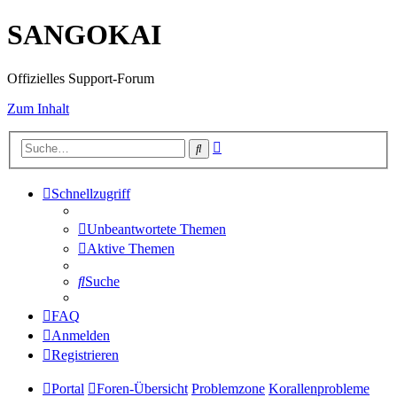
SANGOKAI
Offizielles Support-Forum
Zum Inhalt
Erweiterte
Suche
Suche
Schnellzugriff
Unbeantwortete Themen
Aktive Themen
Suche
FAQ
Anmelden
Registrieren
Portal
Foren-Übersicht
Problemzone
Korallenprobleme