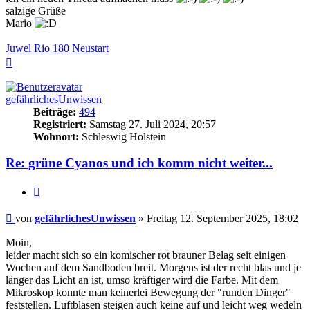
salzige Grüße
Mario
Juwel Rio 180 Neustart
Nach
oben
gefährlichesUnwissen
Beiträge:
494
Registriert:
Samstag 27. Juli 2024, 20:57
Wohnort:
Schleswig Holstein
Re: grüne Cyanos und ich komm nicht weiter...
Zitieren
Beitrag
von
gefährlichesUnwissen
»
Freitag 12. September 2025, 18:02
Moin,
leider macht sich so ein komischer rot brauner Belag seit einigen
Wochen auf dem Sandboden breit. Morgens ist der recht blas und je
länger das Licht an ist, umso kräftiger wird die Farbe. Mit dem
Mikroskop konnte man keinerlei Bewegung der "runden Dinger"
feststellen. Luftblasen steigen auch keine auf und leicht weg wedeln