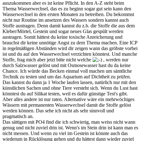
auszukommen aber es ist keine Pflicht. In den A-Z steht beim
Thema Wasserwechsel, das es zu beginn sogar gut sein kann den
Wasserwechsel in den ersten Monaten zu betreiben. Du bekommst
nicht nur Routine im ansetzen des Wassers sondern kannst auch
Stoffe austragen. Denn damit kannst du z.b. die Stoffe die aus dem
Kleber/Mörtel, Gestein und sogar neues Glas gespült werden
austragen. Somit hättest du keine toxische Anreicherung und
brauchst dir keine unnötige Angst zu dem Thema machen. Eine ICP
in regelmäßigen Abständen wird dir zeigen wann das gröbste vorbei
ist und du auf den Wasserwechsel verzichten könntest. Und manche
Stoffe, frag mich aber jetzt bitte nicht welche
, werden nur
durch Salzwasser gelöst und mit Osmosewasser hast du da keine
Chance. Ich würde das Becken einmal voll machen um sämtliche
Technik zu testen und um das Aquarium auf Dichtheit zu prüfen.
Das kannst du dann ja 1 Woche laufen lassen, natürlich nur mit den
künstlichen Sachen und ohne Tiere versteht sich. Wenn du Lust hast
könntest du auf Silikat testen, weil es dafür günstige Test's gibt.
Aber alles andere ist nur raten. Alternative wäre ein mehrwöchiges
Wässern mit permanenten Wasserwechsel damit die Stoffe gelöst
werden können. Das sehe ich nicht als sehr sinnvoll und
pragmatisch an.
Das sättigen mit PO4 find die ich schwierig, man weiss nicht wann
genug und nicht zuviel drin ist. Wenn's im Stein drin ist kann man es
nicht messen. Und wenn zu viel im Gestein ist könnte auch das
wiederum in Rücklösung gehen und du hättest dann wieder zuviel