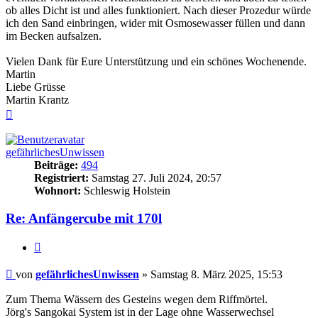
ob alles Dicht ist und alles funktioniert. Nach dieser Prozedur würde
ich den Sand einbringen, wider mit Osmosewasser füllen und dann
im Becken aufsalzen.
Vielen Dank für Eure Unterstützung und ein schönes Wochenende.
Martin
Liebe Grüsse
Martin Krantz
Nach
oben
gefährlichesUnwissen
Beiträge:
494
Registriert:
Samstag 27. Juli 2024, 20:57
Wohnort:
Schleswig Holstein
Re: Anfängercube mit 170l
Zitieren
Beitrag
von
gefährlichesUnwissen
»
Samstag 8. März 2025, 15:53
Zum Thema Wässern des Gesteins wegen dem Riffmörtel.
Jörg's Sangokai System ist in der Lage ohne Wasserwechsel