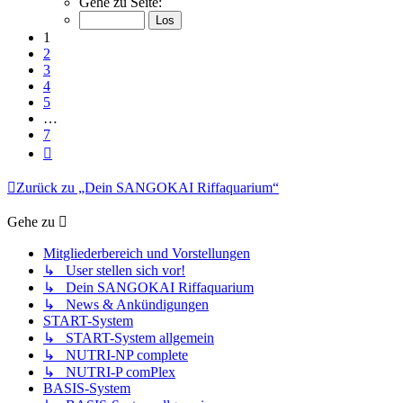
Gehe zu Seite:
von
7
1
2
3
4
5
…
7
Nächste
Zurück zu „Dein SANGOKAI Riffaquarium“
Gehe zu
Mitgliederbereich und Vorstellungen
↳ User stellen sich vor!
↳ Dein SANGOKAI Riffaquarium
↳ News & Ankündigungen
START-System
↳ START-System allgemein
↳ NUTRI-NP complete
↳ NUTRI-P comPlex
BASIS-System