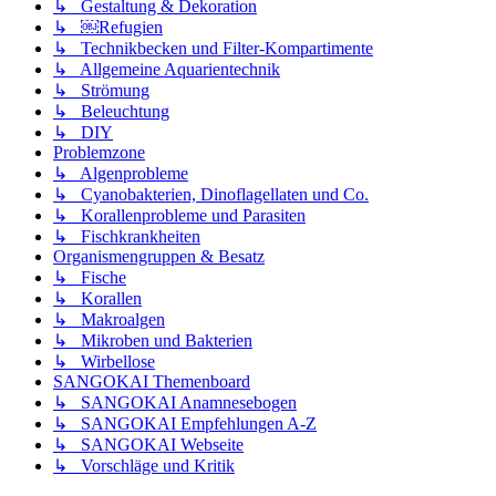
↳ Gestaltung & Dekoration
↳ ￼Refugien
↳ Technikbecken und Filter-Kompartimente
↳ Allgemeine Aquarientechnik
↳ Strömung
↳ Beleuchtung
↳ DIY
Problemzone
↳ Algenprobleme
↳ Cyanobakterien, Dinoflagellaten und Co.
↳ Korallenprobleme und Parasiten
↳ Fischkrankheiten
Organismengruppen & Besatz
↳ Fische
↳ Korallen
↳ Makroalgen
↳ Mikroben und Bakterien
↳ Wirbellose
SANGOKAI Themenboard
↳ SANGOKAI Anamnesebogen
↳ SANGOKAI Empfehlungen A-Z
↳ SANGOKAI Webseite
↳ Vorschläge und Kritik