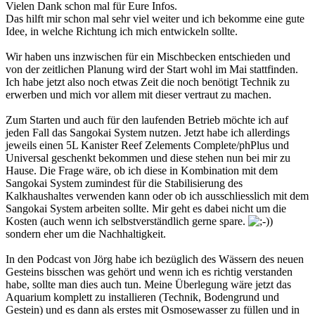
Vielen Dank schon mal für Eure Infos.
Das hilft mir schon mal sehr viel weiter und ich bekomme eine gute
Idee, in welche Richtung ich mich entwickeln sollte.
Wir haben uns inzwischen für ein Mischbecken entschieden und
von der zeitlichen Planung wird der Start wohl im Mai stattfinden.
Ich habe jetzt also noch etwas Zeit die noch benötigt Technik zu
erwerben und mich vor allem mit dieser vertraut zu machen.
Zum Starten und auch für den laufenden Betrieb möchte ich auf
jeden Fall das Sangokai System nutzen. Jetzt habe ich allerdings
jeweils einen 5L Kanister Reef Zelements Complete/phPlus und
Universal geschenkt bekommen und diese stehen nun bei mir zu
Hause. Die Frage wäre, ob ich diese in Kombination mit dem
Sangokai System zumindest für die Stabilisierung des
Kalkhaushaltes verwenden kann oder ob ich ausschliesslich mit dem
Sangokai System arbeiten sollte. Mir geht es dabei nicht um die
Kosten (auch wenn ich selbstverständlich gerne spare.
)
sondern eher um die Nachhaltigkeit.
In den Podcast von Jörg habe ich bezüglich des Wässern des neuen
Gesteins bisschen was gehört und wenn ich es richtig verstanden
habe, sollte man dies auch tun. Meine Überlegung wäre jetzt das
Aquarium komplett zu installieren (Technik, Bodengrund und
Gestein) und es dann als erstes mit Osmosewasser zu füllen und in