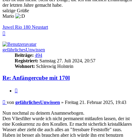
der letzten Jahre gemacht habe.
salzige Grüße
Mario
Juwel Rio 180 Neustart
Nach
oben
gefährlichesUnwissen
Beiträge:
494
Registriert:
Samstag 27. Juli 2024, 20:57
Wohnort:
Schleswig Holstein
Re: Anfängercube mit 170l
Zitieren
Beitrag
von
gefährlichesUnwissen
»
Freitag 21. Februar 2025, 19:43
Nun nochmal zu deinem Anamnesebogen.
Den Vliesfilter wurde ich nicht permanent mitlaufen lassen, der ist
eine Konkurrenz zu den Korallen. Er macht sicherlich kristallklares
Wasser aber zieht die auch alles an "fressbare Feststoffe" raus.
Haben ist besser als brauchen aber ich würde ihn erst benutzen