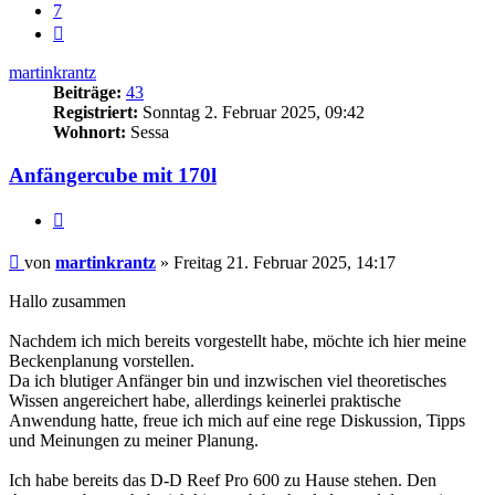
7
Nächste
martinkrantz
Beiträge:
43
Registriert:
Sonntag 2. Februar 2025, 09:42
Wohnort:
Sessa
Anfängercube mit 170l
Zitieren
Beitrag
von
martinkrantz
»
Freitag 21. Februar 2025, 14:17
Hallo zusammen
Nachdem ich mich bereits vorgestellt habe, möchte ich hier meine
Beckenplanung vorstellen.
Da ich blutiger Anfänger bin und inzwischen viel theoretisches
Wissen angereichert habe, allerdings keinerlei praktische
Anwendung hatte, freue ich mich auf eine rege Diskussion, Tipps
und Meinungen zu meiner Planung.
Ich habe bereits das D-D Reef Pro 600 zu Hause stehen. Den