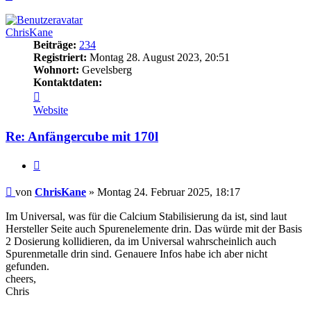
oben
ChrisKane
Beiträge:
234
Registriert:
Montag 28. August 2023, 20:51
Wohnort:
Gevelsberg
Kontaktdaten:
Kontaktdaten
von
Website
ChrisKane
Re: Anfängercube mit 170l
Zitieren
Beitrag
von
ChrisKane
»
Montag 24. Februar 2025, 18:17
Im Universal, was für die Calcium Stabilisierung da ist, sind laut
Hersteller Seite auch Spurenelemente drin. Das würde mit der Basis
2 Dosierung kollidieren, da im Universal wahrscheinlich auch
Spurenmetalle drin sind. Genauere Infos habe ich aber nicht
gefunden.
cheers,
Chris