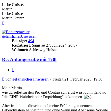
Liebe Grüsse.
Martin
Liebe Grüsse
Martin Krantz
Nach
oben
gefährlichesUnwissen
Beiträge:
494
Registriert:
Samstag 27. Juli 2024, 20:57
Wohnort:
Schleswig Holstein
Re: Anfängercube mit 170l
Zitieren
Beitrag
von
gefährlichesUnwissen
»
Freitag 21. Februar 2025, 19:30
Moin Martin,
wie du selbst zu den Pro und Contras schreibst wirst du nirgendwo
"die EINE Wahrheit oder Empfehlung" bekommen.
Aber ich könnte dir schonmal meine Erfahrungen nennen.
Lebendgestein hat definitiv und ohne Wenn und Aber seine Vorteile.