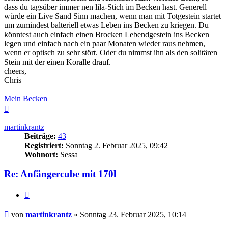
dass du tagsüber immer nen lila-Stich im Becken hast. Generell
würde ein Live Sand Sinn machen, wenn man mit Totgestein startet
um zumindest balteriell etwas Leben ins Becken zu kriegen. Du
könntest auch einfach einen Brocken Lebendgestein ins Becken
legen und einfach nach ein paar Monaten wieder raus nehmen,
wenn er optisch zu sehr stört. Oder du nimmst ihn als den solitären
Stein mit der einen Koralle drauf.
cheers,
Chris
Mein Becken
Nach
oben
martinkrantz
Beiträge:
43
Registriert:
Sonntag 2. Februar 2025, 09:42
Wohnort:
Sessa
Re: Anfängercube mit 170l
Zitieren
Beitrag
von
martinkrantz
»
Sonntag 23. Februar 2025, 10:14