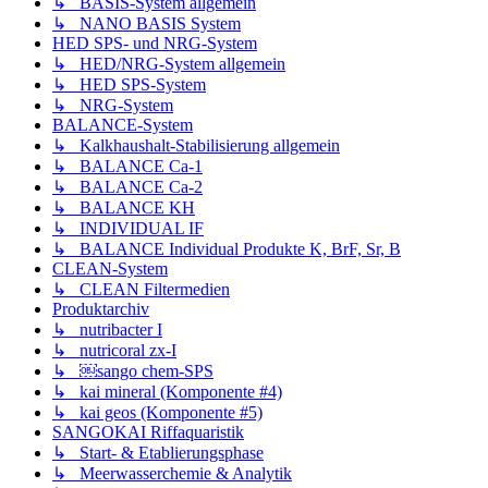
↳ BASIS-System allgemein
↳ NANO BASIS System
HED SPS- und NRG-System
↳ HED/NRG-System allgemein
↳ HED SPS-System
↳ NRG-System
BALANCE-System
↳ Kalkhaushalt-Stabilisierung allgemein
↳ BALANCE Ca-1
↳ BALANCE Ca-2
↳ BALANCE KH
↳ INDIVIDUAL IF
↳ BALANCE Individual Produkte K, BrF, Sr, B
CLEAN-System
↳ CLEAN Filtermedien
Produktarchiv
↳ nutribacter I
↳ nutricoral zx-I
↳ ￼sango chem-SPS
↳ kai mineral (Komponente #4)
↳ kai geos (Komponente #5)
SANGOKAI Riffaquaristik
↳ Start- & Etablierungsphase
↳ Meerwasserchemie & Analytik