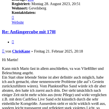
Registriert:
Montag 28. August 2023, 20:51
Wohnort:
Gevelsberg
Kontaktdaten:
Kontaktdaten
von
Website
ChrisKane
Re: Anfängercube mit 170l
Zitieren
Beitrag
von
ChrisKane
»
Freitag 21. Februar 2025, 20:18
Hi Martin!
Kann mich Mario fast in allem anschließen, va was Vließfilter und
Beleuchtung angeht.
Ein Start ohne lebende Steine ist aber definitiv auch möglich, habe
ich auch gemacht, ohne nennenswerte Probleme (die auf´s Gestein
zurückzuführen wären). Vom PlanktonPlus Sand würde ich dir aber
abraten, den hatte ich zuerst auch drin. Der sieht tatsächlich nach
einiger Zeit nicht mehr schön aus (trotz Pflege) und wirkt verglichen
z.B. mit dem CaribSea Live Sand echt künstlich durch die sehr
einheitliche Korngröße. Ausserdem sieht er nicht wirklich weiß aus,
sondern leicht transparent und reflektiert stark violettes Licht, so