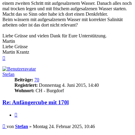
einem zweiten Schritt mit aufgesalzenem Wasser. Danach alles noch
mal trocken legen und mit frischem aufgesalzenen Wasser starten.
Macht das so Sinn oder habe ich dort einen Denkfehler.
Beim wässern mit aufgesalzenem Wasser mit korrekter Salinität
arbeiten oder ist das dort nicht relevant?
Liebe Grüsse und vielen Dank für Eure Unterstützung.
Martin
Liebe Grüsse
Martin Krantz
Nach
oben
Stefan
Beiträge:
70
Registriert:
Donnerstag 4. Juni 2015, 14:40
Wohnort:
CH - Burgdorf
Re: Anfängercube mit 170l
Zitieren
Beitrag
von
Stefan
»
Montag 24. Februar 2025, 10:46