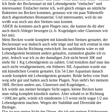
Ich finde der Beckenstart ist mit Lebendgestein "einfacher" und
interessanter. Einfacher meine ich, weil gleich einiges an nützliche
Bakterien ins Becken kommen, genauso wie ein paar Nährstoffe
durch abgestorbenes Biomaterial. Und interessanter, weil du nie
weißt was noch aus den Steinen raus kommt.
ABER da kommen auch gern Plagen raus, die kannst du dir aber
auch durch Ableger besorgen (z..b. Kugelalgen oder Glasrosen wie
bei mir).
Mein Becken wurde komplett mit künstlichen Steinen gestartet, der
Beckenstart war dadurch auch sehr träge und hat sich erstmal in eine
komplett falsche Richtung entwickelt. Im nachhinein wäre es mit
Lebendgestein bestimmt anders gelaufen, zumindest glaube ich es
jetzt. Jedoch war ich zu der damaligen Zeit nicht bereit 30€ und
mehr für 1 Kg Lebendgestein zu zahlen. Und trotzdem darf man das
auch nicht verallgemeinern, ein früheres 30L Aquarium wurde nur
mit künstlichen Gestein gestartet. Ein 54 Liter Aquarium danach
wurde komplett mit Lebendgestein gestartet. Beide liefen vom Start
weg sehr gut und hatten auch keine Plagen. Nun sieht's bei meinem
180L Becken anders aus, Glasrosen und Kugelalgen....
Ich würde aus meiner heutigen Sicht sagen, kleine Becken kann
man ruhig komplett künstlich starten. Aber sobald es in Richtung
+100Liter geht, würde ich mindestens 1/3 wenn nicht sogar 1/2 aus
Lebendgestein machen. Wegen der Stabilität und Diversität der
Biologie.
Das ist nun meine Sicht der Dinge, die ich mit meinen Erfahrungen