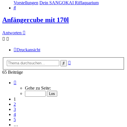
Vorstellungen
Dein SANGOKAI Riffaquarium
Suche
Anfängercube mit 170l
Antworten
Druckansicht
Erweiterte
Suche
Suche
65 Beiträge
Seite
1
Gehe zu Seite:
von
7
1
2
3
4
5
…