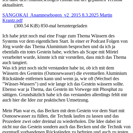
aktualisiert.
SANGOKAI_Anamnesebogen_v2_2015 8.3.2025 Martin
Krantz.pdf
(300.54 KiB) 850-mal heruntergeladen
Ich habe jetzt noch mal eine Frage zum Thema Wässern des
Systems vor dem eigentlichen Start. In einer er Podcast Folgen von
Jörg wurde das Thema Aluminium besprochen und da ich ja
ebenfalls ein totes Gestein habe, welches als Scape mit Mörtel
verarbeitet wurde, könnte ich mir vorstellen, dass mich das Thema
auch tangiert.
Was ich jetzt noch nicht verstanden habe ist, ob ich mit dem
Wässern des Gesteins (Osmosewasser) die eventuellen Aluminium
Rückstände entfernen kann und wenn ja, wie oft (Wechsel des
"Wässer-Wassers") und wie lange ich das Gestein wässern sollte.
Ebenso war ja Thema, das Gestein im Vorwege mit Phosphat zu
sättigen. Grundsätzlich habe ich das verstanden allerdings fehlt mir
auch hier die Idee zur praktischen Umsetzung.
Mein Plan war es, das Becken mit dem Gestein vor dem Start mit
Osmosewasser zu füllen, die Technik laufen zu lassen und das
Prozedere zwei oder dreimal zu wiederholen. Die Idee dabei ist
nicht nur das Gestein sondern auch das Becken und die Technik von
eventuell vorhandenen Rückständen zu befreien und auch zu testen