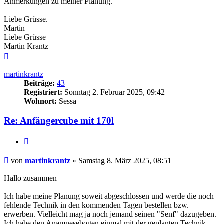
Anmerkungen zu meiner Planung.
Liebe Grüsse.
Martin
Liebe Grüsse
Martin Krantz
Nach
oben
martinkrantz
Beiträge:
43
Registriert:
Sonntag 2. Februar 2025, 09:42
Wohnort:
Sessa
Re: Anfängercube mit 170l
Zitieren
Beitrag
von
martinkrantz
»
Samstag 8. März 2025, 08:51
Hallo zusammen
Ich habe meine Planung soweit abgeschlossen und werde die noch
fehlende Technik in den kommenden Tagen bestellen bzw.
erwerben. Vielleicht mag ja noch jemand seinen "Senf" dazugeben.
Ich habe den Anamnesebogen einmal mit der geplanten Technik