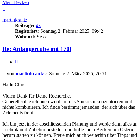
Mein Becken
Nach
oben
martinkrantz
Beiträge:
43
Registriert:
Sonntag 2. Februar 2025, 09:42
Wohnort:
Sessa
Re: Anfängercube mit 170l
Zitieren
Beitrag
von
martinkrantz
»
Sonntag 2. März 2025, 20:51
Hallo Chris
Vielen Dank für Deine Recherche.
Generell sollte ich mich wohl auf das Sankokai konzentrieren und
nichts kombinieren. Ich finde bestimmt jemanden, der sich über das
Zelements freut.
Ich bin jetzt in der abschliessenden Planung und werde dann alles an
Technik und Zubehör bestellen und hoffe mein Becken um Ostern
herum starten zu können. Freue mich auch weiterhin über Tipps und