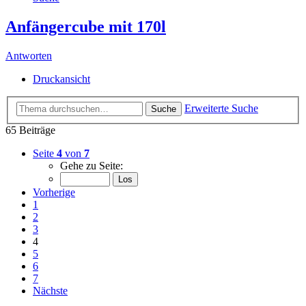
Anfängercube mit 170l
Antworten
Druckansicht
Erweiterte Suche
Suche
65 Beiträge
Seite
4
von
7
Gehe zu Seite:
Vorherige
1
2
3
4
5
6
7
Nächste