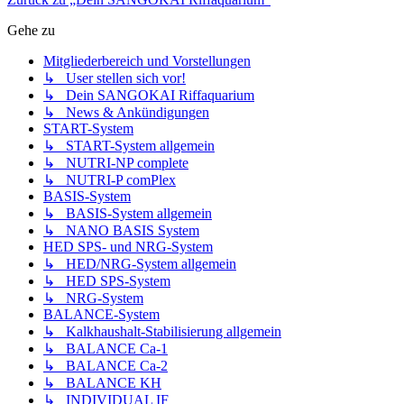
Gehe zu
Mitgliederbereich und Vorstellungen
↳ User stellen sich vor!
↳ Dein SANGOKAI Riffaquarium
↳ News & Ankündigungen
START-System
↳ START-System allgemein
↳ NUTRI-NP complete
↳ NUTRI-P comPlex
BASIS-System
↳ BASIS-System allgemein
↳ NANO BASIS System
HED SPS- und NRG-System
↳ HED/NRG-System allgemein
↳ HED SPS-System
↳ NRG-System
BALANCE-System
↳ Kalkhaushalt-Stabilisierung allgemein
↳ BALANCE Ca-1
↳ BALANCE Ca-2
↳ BALANCE KH
↳ INDIVIDUAL IF