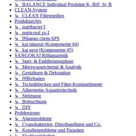
↳ BALANCE Individual Produkte K, BrF, Sr, B
CLEAN-System
↳ CLEAN Filtermedien
Produktarchiv
↳ nutribacter I
↳ nutricoral zx-I
↳ ￼sango chem-SPS
↳ kai mineral (Komponente #4)
↳ kai geos (Komponente #5)
SANGOKAI Riffaquaristik
↳ Start- & Etablierungsphase
↳ Meerwasserchemie & Analytik
↳ Gestaltung & Dekoration
↳ ￼Refugien
↳ Technikbecken und Filter-Kompartimente
↳ Allgemeine Aquarientechnik
↳ Strömung
↳ Beleuchtung
↳ DIY
Problemzone
↳ Algenprobleme
↳ Cyanobakterien, Dinoflagellaten und Co.
↳ Korallenprobleme und Parasiten
↳ Fischkrankheiten