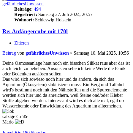
gefährlichesUnwissen
Beiträge:
494
Registriert:
Samstag 27. Juli 2024, 20:57
Wohnort:
Schleswig Holstein
Re: Anfängercube mit 170l
Zitieren
Beitrag
von
gefährlichesUnwissen
»
Samstag 10. Mai 2025, 10:56
Deine Osmoseanlage haut noch ein bisschen Silikat raus aber das ist
auch leicht zu beheben. Ansonsten sehe ich keine Werte die Panik
oder Bedenken auslösen sollten.
Das wird sich sowieso noch hier und da ändern, da sich das
Aquarium (Ökosystem) stabilisieren muss. Ein Berg und Talfahrt
wird's bestimmt noch mit den Nährstoffen und die Spurenelemente
werden sich hier und da anreichern, weil Steine ond/oder Kleber
Stoffe abgeben werden. Interessant wird es dich alle mal, egal ob
Wasserchemie oder Entwicklung des Aquarium im allgemeinen.
salzige Grüße
Mario
Juwel Rio 180 Neustart