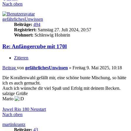
Nach oben
gefährlichesUnwissen
Beiträge:
494
Registriert:
Samstag 27. Juli 2024, 20:57
Wohnort:
Schleswig Holstein
Re: Anfängercube mit 170l
Zitieren
Beitrag
von
gefährlichesUnwissen
»
Freitag 9. Mai 2025, 10:18
Die Korallenwahl gefällt mir, eine schöne bunte Mischung, so hätte
ich es auch gemacht.
Auch ich wünsche dir viel Spaß und Erfolg mit deinem Becken.
salzige Grüße
Mario
Juwel Rio 180 Neustart
Nach oben
martinkrantz
Beiträge:
43