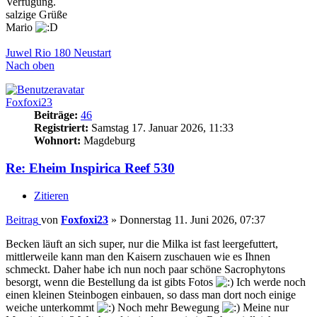
Verfügung.
salzige Grüße
Mario
Juwel Rio 180 Neustart
Nach oben
Foxfoxi23
Beiträge:
46
Registriert:
Samstag 17. Januar 2026, 11:33
Wohnort:
Magdeburg
Re: Eheim Inspirica Reef 530
Zitieren
Beitrag
von
Foxfoxi23
»
Donnerstag 11. Juni 2026, 07:37
Becken läuft an sich super, nur die Milka ist fast leergefuttert,
mittlerweile kann man den Kaisern zuschauen wie es Ihnen
schmeckt. Daher habe ich nun noch paar schöne Sacrophytons
besorgt, wenn die Bestellung da ist gibts Fotos
Ich werde noch
einen kleinen Steinbogen einbauen, so dass man dort noch einige
weiche unterkommt
Noch mehr Bewegung
Meine nur