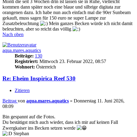
Monti die seit 3 Wochen drin ist lassen sie in Ruhe, vielleicht
kommen dann später noch eine blaue und silbrige digitata zur
orangenen dazu. Ich habe nun auch einfach mal die 90er Sunbeam
gekauft, muss sagen für 150 euro ne super Lampe zur
Zusatzbeleuchtung
Mein ganzes Becken würde ich nicht damit
beleuchten, aber so reicht das völlig
Nach oben
aqua.mares.aquatics
Beiträge:
130
Registriert:
Mittwoch 23. Februar 2022, 08:57
Wohnort:
Österreich
Re: Eheim Inspirica Reef 530
Zitieren
Beitrag
von
aqua.mares.aquatics
»
Donnerstag 11. Juni 2026,
08:09
Bin gespannt auf die Fotos.
Du bestätigst mich auch wieder, dass ich mir auf keinen Fall
Zwergkaiser ins Becken setzen werde
Stephan