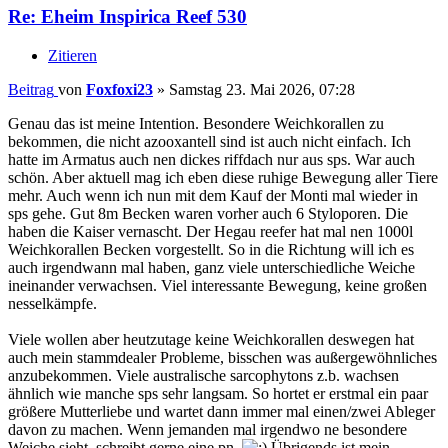
Re: Eheim Inspirica Reef 530
Zitieren
Beitrag
von
Foxfoxi23
»
Samstag 23. Mai 2026, 07:28
Genau das ist meine Intention. Besondere Weichkorallen zu
bekommen, die nicht azooxantell sind ist auch nicht einfach. Ich
hatte im Armatus auch nen dickes riffdach nur aus sps. War auch
schön. Aber aktuell mag ich eben diese ruhige Bewegung aller Tiere
mehr. Auch wenn ich nun mit dem Kauf der Monti mal wieder in
sps gehe. Gut 8m Becken waren vorher auch 6 Styloporen. Die
haben die Kaiser vernascht. Der Hegau reefer hat mal nen 1000l
Weichkorallen Becken vorgestellt. So in die Richtung will ich es
auch irgendwann mal haben, ganz viele unterschiedliche Weiche
ineinander verwachsen. Viel interessante Bewegung, keine großen
nesselkämpfe.
Viele wollen aber heutzutage keine Weichkorallen deswegen hat
auch mein stammdealer Probleme, bisschen was außergewöhnliches
anzubekommen. Viele australische sarcophytons z.b. wachsen
ähnlich wie manche sps sehr langsam. So hortet er erstmal ein paar
größere Mutterliebe und wartet dann immer mal einen/zwei Ableger
davon zu machen. Wenn jemanden mal irgendwo ne besondere
Weiche sieht, schreibt gerne eine pn.
Übrigends ist mein