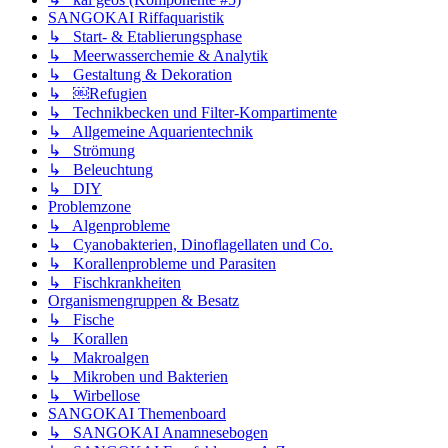
SANGOKAI Riffaquaristik
↳ Start- & Etablierungsphase
↳ Meerwasserchemie & Analytik
↳ Gestaltung & Dekoration
↳ ￼Refugien
↳ Technikbecken und Filter-Kompartimente
↳ Allgemeine Aquarientechnik
↳ Strömung
↳ Beleuchtung
↳ DIY
Problemzone
↳ Algenprobleme
↳ Cyanobakterien, Dinoflagellaten und Co.
↳ Korallenprobleme und Parasiten
↳ Fischkrankheiten
Organismengruppen & Besatz
↳ Fische
↳ Korallen
↳ Makroalgen
↳ Mikroben und Bakterien
↳ Wirbellose
SANGOKAI Themenboard
↳ SANGOKAI Anamnesebogen