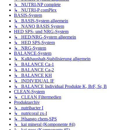
↳ NUTRI-NP complete
↳ NUTRI-P comPlex
BASIS-System
↳ BASIS-System allgemein
↳ NANO BASIS System
HED SPS- und NRG-System
↳ HED/NRG-System allgemein
↳ HED SPS-System
↳ NRG-System
BALANCE-System
↳ Kalkhaushalt-Stabilisierung allgemein
↳ BALANCE Ca-1
↳ BALANCE Ca-2
↳ BALANCE KH
↳ INDIVIDUAL IF
↳ BALANCE Individual Produkte K, BrF, Sr, B
CLEAN-System
↳ CLEAN Filtermedien
Produktarchiv
↳ nutribacter I
↳ nutricoral zx-I
↳ ￼sango chem-SPS
↳ kai mineral (Komponente #4)
↳ kai geos (Komponente #5)