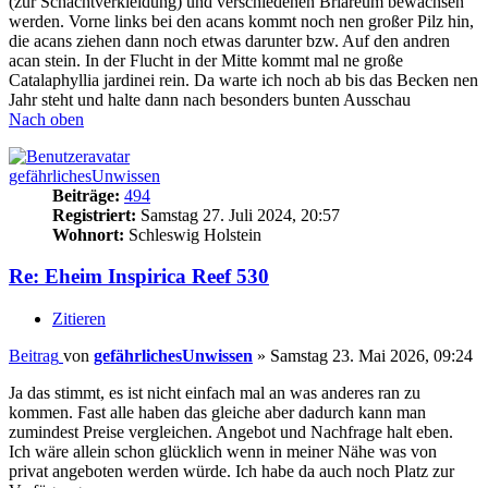
(zur Schachtverkleidung) und verschiedenen Briareum bewachsen
werden. Vorne links bei den acans kommt noch nen großer Pilz hin,
die acans ziehen dann noch etwas darunter bzw. Auf den andren
acan stein. In der Flucht in der Mitte kommt mal ne große
Catalaphyllia jardinei rein. Da warte ich noch ab bis das Becken nen
Jahr steht und halte dann nach besonders bunten Ausschau
Nach oben
gefährlichesUnwissen
Beiträge:
494
Registriert:
Samstag 27. Juli 2024, 20:57
Wohnort:
Schleswig Holstein
Re: Eheim Inspirica Reef 530
Zitieren
Beitrag
von
gefährlichesUnwissen
»
Samstag 23. Mai 2026, 09:24
Ja das stimmt, es ist nicht einfach mal an was anderes ran zu
kommen. Fast alle haben das gleiche aber dadurch kann man
zumindest Preise vergleichen. Angebot und Nachfrage halt eben.
Ich wäre allein schon glücklich wenn in meiner Nähe was von
privat angeboten werden würde. Ich habe da auch noch Platz zur