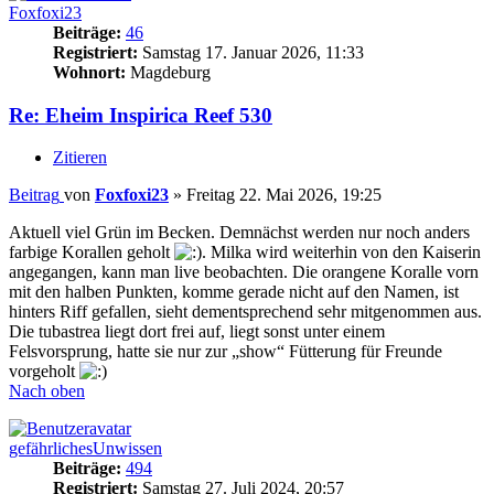
Foxfoxi23
Beiträge:
46
Registriert:
Samstag 17. Januar 2026, 11:33
Wohnort:
Magdeburg
Re: Eheim Inspirica Reef 530
Zitieren
Beitrag
von
Foxfoxi23
»
Freitag 22. Mai 2026, 19:25
Aktuell viel Grün im Becken. Demnächst werden nur noch anders
farbige Korallen geholt
. Milka wird weiterhin von den Kaiserin
angegangen, kann man live beobachten. Die orangene Koralle vorn
mit den halben Punkten, komme gerade nicht auf den Namen, ist
hinters Riff gefallen, sieht dementsprechend sehr mitgenommen aus.
Die tubastrea liegt dort frei auf, liegt sonst unter einem
Felsvorsprung, hatte sie nur zur „show“ Fütterung für Freunde
vorgeholt
Nach oben
gefährlichesUnwissen
Beiträge:
494
Registriert:
Samstag 27. Juli 2024, 20:57