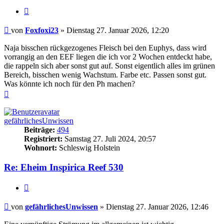
Zitieren
Beitrag
von
Foxfoxi23
»
Dienstag 27. Januar 2026, 12:20
Naja bisschen rückgezogenes Fleisch bei den Euphys, dass wird
vorrangig an den EEF liegen die ich vor 2 Wochen entdeckt habe,
die rappeln sich aber sonst gut auf. Sonst eigentlich alles im grünen
Bereich, bisschen wenig Wachstum. Farbe etc. Passen sonst gut.
Was könnte ich noch für den Ph machen?
Nach
oben
gefährlichesUnwissen
Beiträge:
494
Registriert:
Samstag 27. Juli 2024, 20:57
Wohnort:
Schleswig Holstein
Re: Eheim Inspirica Reef 530
Zitieren
Beitrag
von
gefährlichesUnwissen
»
Dienstag 27. Januar 2026, 12:46