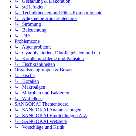
↳ Gestaltung & Dekoration
↳ ￼Refugien
↳ Technikbecken und Filter-Kompartimente
↳ Allgemeine Aquarientechnik
↳ Strömung
↳ Beleuchtung
↳ DIY
Problemzone
↳ Algenprobleme
↳ Cyanobakterien, Dinoflagellaten und Co.
↳ Korallenprobleme und Parasiten
↳ Fischkrankheiten
Organismengruppen & Besatz
↳ Fische
↳ Korallen
↳ Makroalgen
↳ Mikroben und Bakterien
↳ Wirbellose
SANGOKAI Themenboard
↳ SANGOKAI Anamnesebogen
↳ SANGOKAI Empfehlungen A-Z
↳ SANGOKAI Webseite
↳ Vorschläge und Kritik