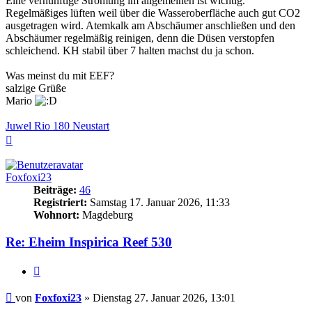
Eine vernünftige Strömung im allgemeinen ist wichtig.
Regelmäßiges lüften weil über die Wasseroberfläche auch gut CO2
ausgetragen wird. Atemkalk am Abschäumer anschließen und den
Abschäumer regelmäßig reinigen, denn die Düsen verstopfen
schleichend. KH stabil über 7 halten machst du ja schon.
Was meinst du mit EEF?
salzige Grüße
Mario
Juwel Rio 180 Neustart
Nach
oben
Foxfoxi23
Beiträge:
46
Registriert:
Samstag 17. Januar 2026, 11:33
Wohnort:
Magdeburg
Re: Eheim Inspirica Reef 530
Zitieren
Beitrag
von
Foxfoxi23
»
Dienstag 27. Januar 2026, 13:01