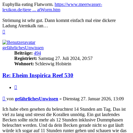
Euphyllia eating Flatworm.
https://www.meerwasser-
lexikon.de/tiere ... atWorm.htm
Strömung ist sehr gut. Dann kommt einfach mal eine dickere
Ladung Atemkalk ran…
Nach
oben
gefährlichesUnwissen
Beiträge:
494
Registriert:
Samstag 27. Juli 2024, 20:57
Wohnort:
Schleswig Holstein
Re: Eheim Inspirica Reef 530
Zitieren
Beitrag
von
gefährlichesUnwissen
»
Dienstag 27. Januar 2026, 13:09
Ich habe eben gesehen du beleuchtest 14 Stunden am Tag. Das ist
viel zu lang und stresst die Korallen unnötig. Ein gut laufendes
Becken sollte nicht mehr als 12 Stunden inklusive Dummphasen
beleuchtet werden. Und da dein Becken gerade nicht so gut läuft
würde ich sogar auf 11 Stunden runter gehen und schauen wie das