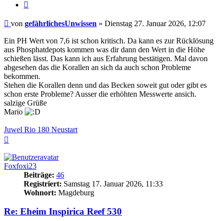
Zitieren
Beitrag
von
gefährlichesUnwissen
»
Dienstag 27. Januar 2026, 12:07
Ein PH Wert von 7,6 ist schon kritisch. Da kann es zur Rücklösung
aus Phosphatdepots kommen was dir dann den Wert in die Höhe
schießen lässt. Das kann ich aus Erfahrung bestätigen. Mal davon
abgesehen das die Korallen an sich da auch schon Probleme
bekommen.
Stehen die Korallen denn und das Becken soweit gut oder gibt es
schon erste Probleme? Ausser die erhöhten Messwerte ansich.
salzige Grüße
Mario
Juwel Rio 180 Neustart
Nach
oben
Foxfoxi23
Beiträge:
46
Registriert:
Samstag 17. Januar 2026, 11:33
Wohnort:
Magdeburg
Re: Eheim Inspirica Reef 530