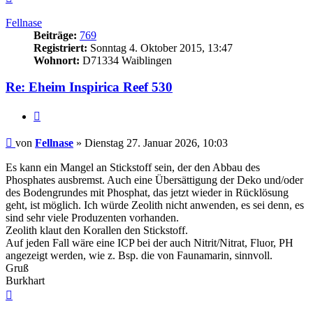
oben
Fellnase
Beiträge:
769
Registriert:
Sonntag 4. Oktober 2015, 13:47
Wohnort:
D71334 Waiblingen
Re: Eheim Inspirica Reef 530
Zitieren
Beitrag
von
Fellnase
»
Dienstag 27. Januar 2026, 10:03
Es kann ein Mangel an Stickstoff sein, der den Abbau des
Phosphates ausbremst. Auch eine Übersättigung der Deko und/oder
des Bodengrundes mit Phosphat, das jetzt wieder in Rücklösung
geht, ist möglich. Ich würde Zeolith nicht anwenden, es sei denn, es
sind sehr viele Produzenten vorhanden.
Zeolith klaut den Korallen den Stickstoff.
Auf jeden Fall wäre eine ICP bei der auch Nitrit/Nitrat, Fluor, PH
angezeigt werden, wie z. Bsp. die von Faunamarin, sinnvoll.
Gruß
Burkhart
Nach
oben