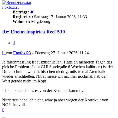
Foxfoxi23
Beiträge:
46
Registriert:
Samstag 17. Januar 2026, 11:33
Wohnort:
Magdeburg
Re: Eheim Inspirica Reef 530
Zitieren
Beitrag
von
Foxfoxi23
»
Dienstag 27. Januar 2026, 11:24
Ja falschmessung ist auszuschließen. Hatte an mehreren Tagen das
gleiche Problem.. Laut GHl Sonde(alle 6 Wochen kalibriert) ist der
Durchschnitt etwa 7,6, bisschen niedrig, müsste mal Atemkalk
wieder anschließen. Nitrat messe ich nachher nochmal, hab den
Wert gerade nicht im Kopf.
Ich denke auch das es von der Keramik kommt…
Nitriertest habe ich nicht, wäre ja aber wegen der Korrektur von
NO3 sinnvoll..
Nach
oben