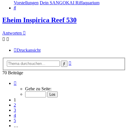
Vorstellungen
Dein SANGOKAI Riffaquarium
Suche
Eheim Inspirica Reef 530
Antworten
Druckansicht
Erweiterte
Suche
Suche
70 Beiträge
Seite
1
Gehe zu Seite:
von
7
1
2
3
4
5
…