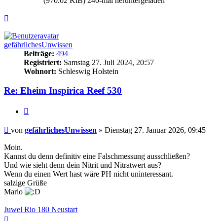
(970.02 KiB) 240-mal heruntergeladen
Nach
oben
gefährlichesUnwissen
Beiträge:
494
Registriert:
Samstag 27. Juli 2024, 20:57
Wohnort:
Schleswig Holstein
Re: Eheim Inspirica Reef 530
Zitieren
Beitrag
von
gefährlichesUnwissen
»
Dienstag 27. Januar 2026, 09:45
Moin.
Kannst du denn definitiv eine Falschmessung ausschließen?
Und wie sieht denn dein Nitrit und Nitratwert aus?
Wenn du einen Wert hast wäre PH nicht uninteressant.
salzige Grüße
Mario
Juwel Rio 180 Neustart
Nach