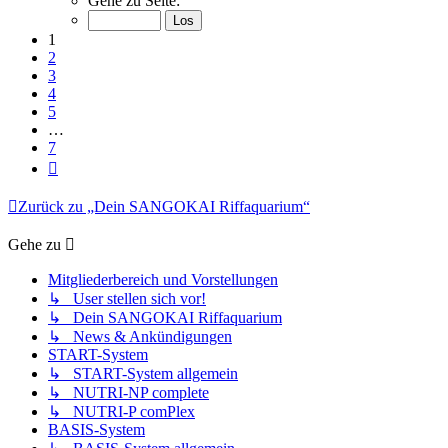
Gehe zu Seite:
von
7
1
2
3
4
5
…
7
Nächste
Zurück zu „Dein SANGOKAI Riffaquarium“
Gehe zu
Mitgliederbereich und Vorstellungen
↳ User stellen sich vor!
↳ Dein SANGOKAI Riffaquarium
↳ News & Ankündigungen
START-System
↳ START-System allgemein
↳ NUTRI-NP complete
↳ NUTRI-P comPlex
BASIS-System