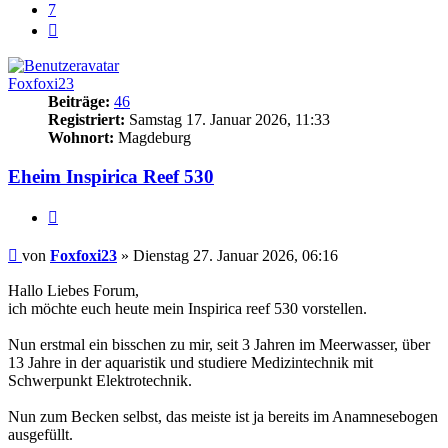
7
Nächste
Foxfoxi23
Beiträge:
46
Registriert:
Samstag 17. Januar 2026, 11:33
Wohnort:
Magdeburg
Eheim Inspirica Reef 530
Zitieren
Beitrag
von
Foxfoxi23
»
Dienstag 27. Januar 2026, 06:16
Hallo Liebes Forum,
ich möchte euch heute mein Inspirica reef 530 vorstellen.
Nun erstmal ein bisschen zu mir, seit 3 Jahren im Meerwasser, über
13 Jahre in der aquaristik und studiere Medizintechnik mit
Schwerpunkt Elektrotechnik.
Nun zum Becken selbst, das meiste ist ja bereits im Anamnesebogen
ausgefüllt.