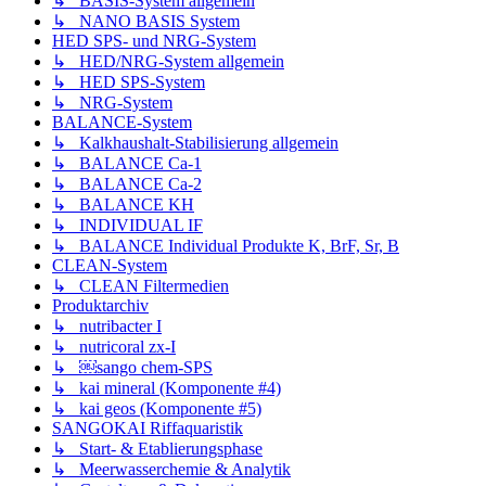
↳ BASIS-System allgemein
↳ NANO BASIS System
HED SPS- und NRG-System
↳ HED/NRG-System allgemein
↳ HED SPS-System
↳ NRG-System
BALANCE-System
↳ Kalkhaushalt-Stabilisierung allgemein
↳ BALANCE Ca-1
↳ BALANCE Ca-2
↳ BALANCE KH
↳ INDIVIDUAL IF
↳ BALANCE Individual Produkte K, BrF, Sr, B
CLEAN-System
↳ CLEAN Filtermedien
Produktarchiv
↳ nutribacter I
↳ nutricoral zx-I
↳ ￼sango chem-SPS
↳ kai mineral (Komponente #4)
↳ kai geos (Komponente #5)
SANGOKAI Riffaquaristik
↳ Start- & Etablierungsphase
↳ Meerwasserchemie & Analytik